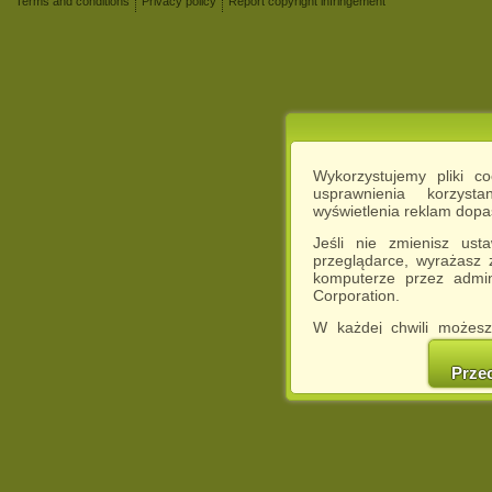
Terms and conditions
Privacy policy
Report copyright infringement
Wykorzystujemy pliki c
usprawnienia korzyst
wyświetlenia reklam dop
Jeśli nie zmienisz ust
przeglądarce, wyrażasz
komputerze przez admin
Corporation.
W każdej chwili możesz
cookies w swojej przeglą
w naszej Pol
Prze
http://chomikuj.pl/Polity
Jednocześnie informuje
może spowodować ogr
Chomikuj.pl.
W przypadku braku twojej