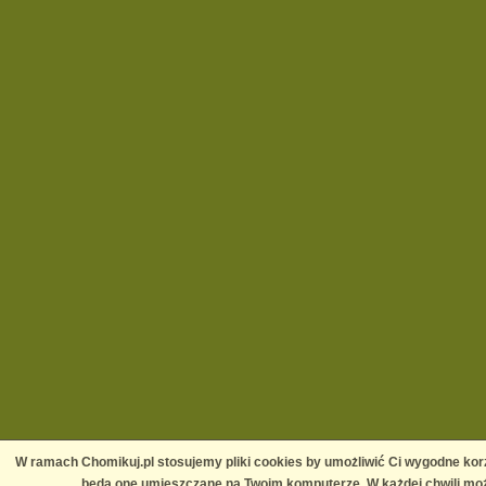
W ramach Chomikuj.pl stosujemy pliki cookies by umożliwić Ci wygodne korz
będą one umieszczane na Twoim komputerze. W każdej chwili moż