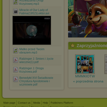
Rozważania Drogi
Krzyżowej.mp3
Miracle of Our Lady of
Fatima(1952)Lektor.avi
Zaprzyjaźnion
Matko przed Twoim
obrazem.mp3
Ratzinger J. Smierc i życie
wieczne(1).pdf
Ratzinger J. Droga
Krzyżowa.pdf
MMMKIOTW
Benedykt XVI Świadkowie
« poprzednia strona
Chrystura Apostołowie i
uczniowie.pdf
Main page
Contact us
Media
Help
Publishers Platform