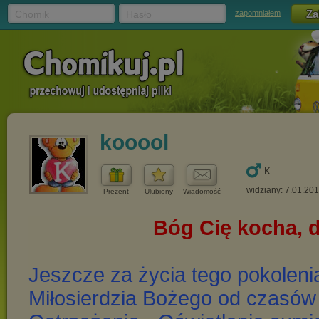
Chomik
Hasło
zapomniałem
kooool
K
widziany: 7.01.20
Prezent
Ulubiony
Wiadomość