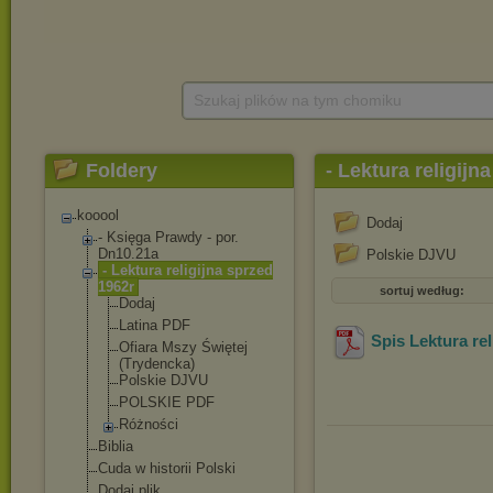
Szukaj plików na tym chomiku
Foldery
- Lektura religijn
kooool
Dodaj
- Księga Prawdy - por.
Dn10.21a
Polskie DJVU
- Lektura religijna sprzed
1962r
sortuj według:
Dodaj
Latina PDF
Spis Lektura rel
Ofiara Mszy Świętej
(Trydencka)
Polskie DJVU
POLSKIE PDF
Różności
Biblia
Cuda w historii Polski
Dodaj plik