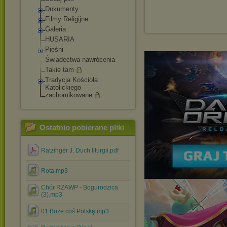
Dokumenty
Filmy Religijne
Galeria
HUSARIA
Pieśni
Świadectwa nawrócenia
Takie tam
Tradycja Kościoła
Katolickiego
zachomikowane
Ostatnio pobierane pliki
Ratzinger J. Duch liturgii.pdf
Rota.mp3
Chór RZAWP - Bogurodzica
(3).mp3
01.Boże coś Polskę.mp3