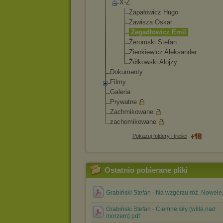
X-Z
Zapałowicz Hugo
Zawisza Oskar
Zegadłowicz Emil
Żeromski Stefan
Zienkiewicz Aleksander
Żółkowski Alojzy
Dokumenty
Filmy
Galeria
Prywatne
Zachmikowane
zachomikowane
Pokazuj foldery i treści
Ostatnio pobierane pliki
Grabiński Stefan - Na wzgórzu róż. Nowele
Grabiński Stefan - Ciemne siły (willa nad
morzem).pdf