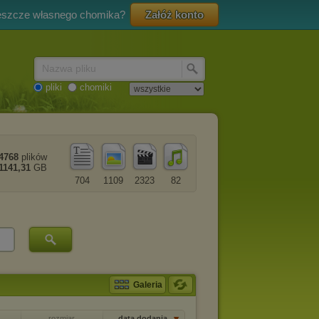
eszcze własnego chomika?
Załóż konto
Nazwa pliku
pliki
chomiki
4768
plików
1141,31
GB
704
1109
2323
82
Galeria
rozmiar
data dodania