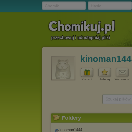
Chomik
Hasło
kinoman144
Prezent
Ulubiony
Wiadomość
Szukaj plików
Foldery
kinoman1444