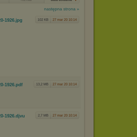
następna strona »
20-1926
.jpg
102 KB
27 mar 20 10:14
20-1926
.pdf
13,2 MB
27 mar 20 10:14
20-1926
.djvu
2,7 MB
27 mar 20 10:14