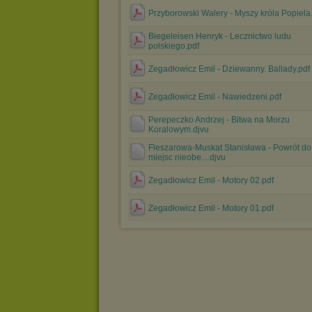
Przyborowski Walery - Myszy króla Popiela
Biegeleisen Henryk - Lecznictwo ludu
polskiego.pdf
Zegadłowicz Emil - Dziewanny. Ballady.pdf
Zegadłowicz Emil - Nawiedzeni.pdf
Perepeczko Andrzej - Bitwa na Morzu
Koralowym.djvu
Fleszarowa-Muskat Stanisława - Powrót do
miejsc nieobe....djvu
Zegadłowicz Emil - Motory 02.pdf
Zegadłowicz Emil - Motory 01.pdf