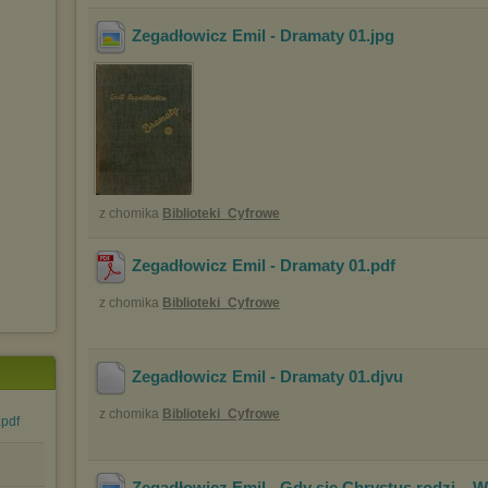
Zegadłowicz Emil - Dramaty 01
.jpg
z chomika
Biblioteki_Cyfrowe
Zegadłowicz Emil - Dramaty 01
.pdf
z chomika
Biblioteki_Cyfrowe
Zegadłowicz Emil - Dramaty 01
.djvu
z chomika
Biblioteki_Cyfrowe
.pdf
Zegadłowicz Emil - Gdy się Chrystus rodzi... 