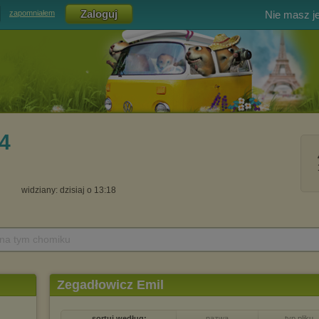
Nie masz j
zapomniałem
4
widziany: dzisiaj o 13:18
 na tym chomiku
Zegadłowicz Emil
sortuj według:
nazwa
typ pliku