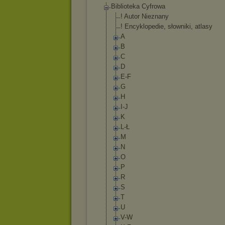
Biblioteka Cyfrowa
! Autor Nieznany
! Encyklopedie, słowniki, atlasy
A
B
C
D
E-F
G
H
I-J
K
L-Ł
M
N
O
P
R
S
T
U
V-W