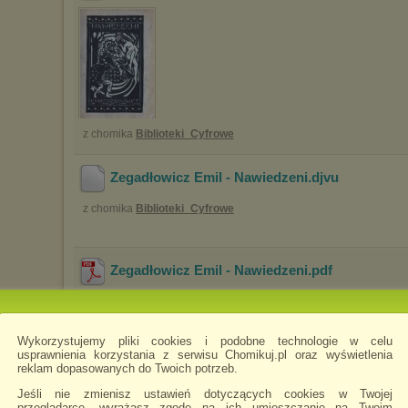
z chomika
Biblioteki_Cyfrowe
Zegadłowicz Emil - Nawiedzeni
.djvu
z chomika
Biblioteki_Cyfrowe
Zegadłowicz Emil - Nawiedzeni
.pdf
z chomika
Biblioteki_Cyfrowe
Wykorzystujemy pliki cookies i podobne technologie w celu
usprawnienia korzystania z serwisu Chomikuj.pl oraz wyświetlenia
Zegadłowicz Emil - Piszemy listy
.jpg
reklam dopasowanych do Twoich potrzeb.
Jeśli nie zmienisz ustawień dotyczących cookies w Twojej
przeglądarce, wyrażasz zgodę na ich umieszczanie na Twoim