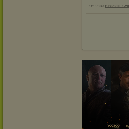
z chomika
Biblioteki_Cy