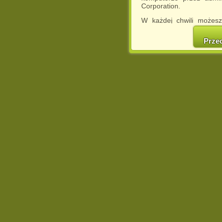
Corporation.
W każdej chwili możesz
cookies w swojej przeglą
w naszej Pol
Prze
http://chomikuj.pl/Polity
Jednocześnie informuje
może spowodować ogr
Chomikuj.pl.
W przypadku braku twojej
prosimy o opuszczenie se
Wykorzystanie plików c
(dostosowanie reklam do
działań marketingowych).
Wyrażenie sprzeciwu spo
będzie dopasowana do Tw
wyświetlona przypadkowo
Istnieje możliwość zmian
sposób uniemożliwiając
urządzeniu końcowym. M
dokonując odpowiednich
internetowej.
Pełną informację na 