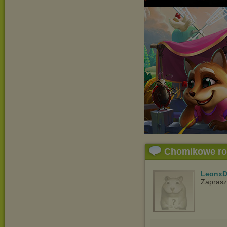
Chomikowe r
LeonxD
Zapras