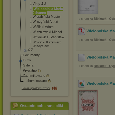
Virey J.J
Wielopolska Maria
Jehanne
Wierzbiński Maciej
z chomika
Biblioteki_Cy
Wilczyński Albert
Wiślicki Adam
Wielopolska Ma
Wiszniewski Michał
Witkiewicz Stanisław
z chomika
Biblioteki_Cy
Wójcicki Kazimierz
Władysław
X-Z
Dokumenty
Wielopolska Ma
Filmy
Galeria
z chomika
Biblioteki_Cy
Prywatne
Zachmikowane
zachomikowane
Wielopolska Mar
Pokazuj foldery i treści
Ostatnio pobierane pliki