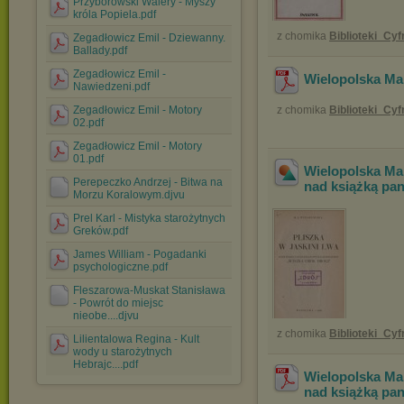
Przyborowski Walery - Myszy
króla Popiela.pdf
z chomika
Biblioteki_Cy
Zegadłowicz Emil - Dziewanny.
Ballady.pdf
Zegadłowicz Emil -
Wielopolska Mar
Nawiedzeni.pdf
Zegadłowicz Emil - Motory
z chomika
Biblioteki_Cy
02.pdf
Zegadłowicz Emil - Motory
01.pdf
Wielopolska Mar
Perepeczko Andrzej - Bitwa na
nad książką pan
Morzu Koralowym.djvu
Prel Karl - Mistyka starożytnych
Greków.pdf
James William - Pogadanki
psychologiczne.pdf
Fleszarowa-Muskat Stanisława
- Powrót do miejsc
nieobe....djvu
z chomika
Biblioteki_Cy
Lilientalowa Regina - Kult
wody u starożytnych
Hebrajc....pdf
Wielopolska Mar
nad książką pan