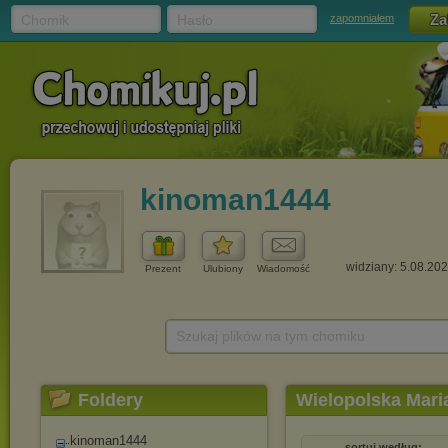
Chomik
Hasło
zapomniałem
kinoman1444
widziany: 5.08.20
Prezent
Ulubiony
Wiadomość
Szukaj plików na tym chomiku
Foldery
Wielopolska Mari
kinoman1444
sortuj według: