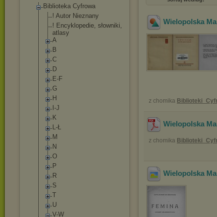
Biblioteka Cyfrowa
! Autor Nieznany
Wielopolska Ma
! Encyklopedie, słowniki,
atlasy
A
B
C
D
E-F
G
H
z chomika
Biblioteki_Cy
I-J
K
Wielopolska Ma
L-Ł
M
z chomika
Biblioteki_Cy
N
O
P
Wielopolska Ma
R
S
T
U
V-W