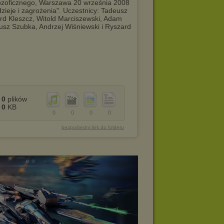
lozoficznego, Warszawa 20 września 2008
adzieje i zagrożenia". Uczestnicy: Tadeusz
rd Kleszcz, Witold Marciszewski, Adam
usz Szubka, Andrzej Wiśniewski i Ryszard
0
plików
0
KB
0
0
0
0
bezpośredni link do folderu