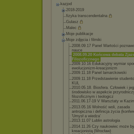
kazjod
2018-2019
fizyka transcendentalna
Gulasz
Malec
Moje publikacje
Moje zdjęcia i filmiki
2008.09.17 Panel Wartości poznaw
nauce
2008.09.20 Końcowa debata Zjaz
Filozoficznego
2009.10.16 Edukacyjny wymiar spo
ewolucjonizm-k
reacjonizm
2009.11.18 Panel lamarckowski
2009.11.18 Przedstawienie student
KUL
2010.05.18. Biosfera. Człowiek i je
środowisko w aspekcie przyrodnic
filozoficznym i teologicz
2011.06.17-19 V Warsztaty w Kazim
2013.05.16 Wolność woli, zasada
antropiczna i definicja życia (konfer
'Umysł a wiedza'
2013.11.07 Lublin astrologia
2014.11.26 Czy naukowiec może b
kreacjonistą (Wrocław)