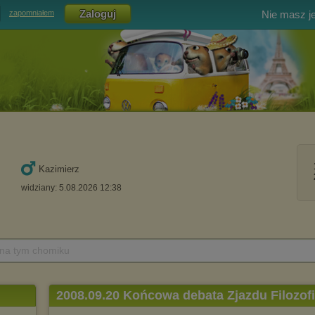
Nie masz j
zapomniałem
Kazimierz
widziany: 5.08.2026 12:38
 na tym chomiku
2008.09.20 Końcowa debata Zjazdu Filozof