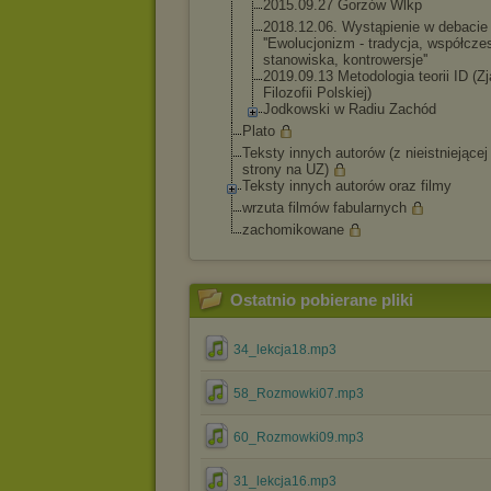
2015.09.27 Gorzów Wlkp
2018.12.06. Wystąpienie w debacie
''Ewolucjonizm - tradycja, współcze
stanowiska, kontrowersje''
2019.09.13 Metodologia teorii ID (Z
Filozofii Polskiej)
Jodkowski w Radiu Zachód
Plato
Teksty innych autorów (z nieistniejącej
strony na UZ)
Teksty innych autorów oraz filmy
wrzuta filmów fabularnych
zachomikowane
Ostatnio pobierane pliki
34_lekcja18.mp3
58_Rozmowki07.mp3
60_Rozmowki09.mp3
31_lekcja16.mp3