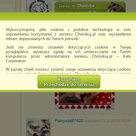
Wykorzystujemy pliki cookies i podobne technologie w celu
wagnerka9595
napisano 16.07.2019 18:40
usprawnienia korzystania z serwisu Chomikuj.pl oraz wyświetlenia
reklam dopasowanych do Twoich potrzeb.
Jeśli nie zmienisz ustawień dotyczących cookies w Twojej
przeglądarce, wyrażasz zgodę na ich umieszczanie na Twoim
komputerze przez administratora serwisu Chomikuj.pl – Kelo
Corporation.
W każdej chwili możesz zmienić swoje ustawienia dotyczące cookies
w swojej przeglądarce internetowej. Dowiedz się więcej w naszej
Polityce Prywatności -
http://chomikuj.pl/PolitykaPrywatnosci.aspx
.
Rozumiem
Przechodzę do serwisu
Jednocześnie informujemy że zmiana ustawień przeglądarki może
spowodować ograniczenie korzystania ze strony Chomikuj.pl.
W przypadku braku twojej zgody na akceptację cookies niestety
prosimy o opuszczenie serwisu chomikuj.pl.
Wykorzystanie plików cookies
przez
Zaufanych Partnerów
(dostosowanie reklam do Twoich potrzeb, analiza skuteczności działań
Patrycja87422
napisano 21.12.2019 20:19
marketingowych).
Wyrażenie sprzeciwu spowoduje, że wyświetlana Ci reklama nie
będzie dopasowana do Twoich preferencji, a będzie to reklama