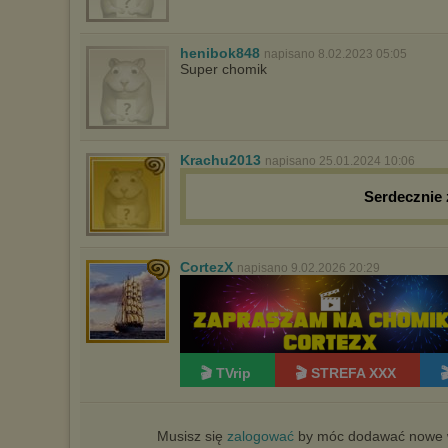
henibok848
napisano 8.02.2023 05:05
Super chomik
Krachu2013
napisano 25.01.2024 10:06
Serdecznie
CortezX
napisano 9.02.2026 20:29
🎬 TVrip
🎬 STREFA XXX

Musisz się
zalogować
by móc dodawać nowe w