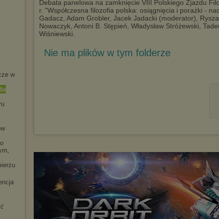
Debata panelowa na zamknięcie VIII Polskiego Zjazdu Fi
r. "Współczesna filozofia polska: osiągnięcia i porażki - n
Gadacz, Adam Grobler, Jacek Jadacki (moderator), Rysza
Nowaczyk, Antoni B. Stępień, Władysław Stróżewski, Tade
Wiśniewski.
Nie ma plików w tym folderze
cze w
du
ru
ow
go
zym,
ierzu
encja
yć