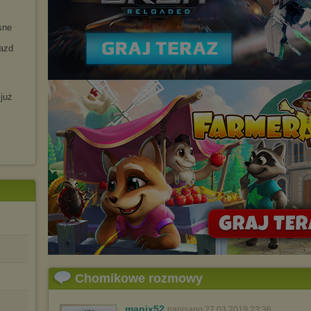
sne
jazd
 już
Chomikowe rozmowy
manix52
napisano 27.03.2019 23:36