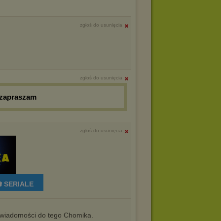
zgłoś do usunięcia
zgłoś do usunięcia
 zapraszam
zgłoś do usunięcia
 SERIALE
iadomości do tego Chomika.