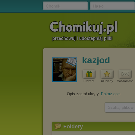
Chomik
Hasło
kazjod
Prezent
Ulubiony
Wiadomość
Opis został ukryty.
Pokaż opis
Szukaj plików
Foldery