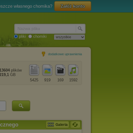
eszcze własnego chomika?
Załóż konto
Nazwa pliku
pliki
chomiki
dodatkowe uprawnienia
13604
plików
219,1
GB
5425
919
169
1592
icznego
Galeria