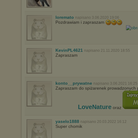
wyświetlona przypadkowo.
Istnieje możliwość zmiany ustawień przeglądarki internetowej w
sposób uniemożliwiający przechowywanie plików cookies na
loremato
napisano 3.06.2020 19:06
urządzeniu końcowym. Można również usunąć pliki cookies,
Pozdrawiam i zapraszam
dokonując odpowiednich zmian w ustawieniach przeglądarki
internetowej.
Pełną informację na ten temat znajdziesz pod adresem
http://chomikuj.pl/PolitykaPrywatnosci.aspx
.
KevinPL4621
napisano 21.11.2020 18:55
Zapraszam
konto__prywatne
napisano 3.06.2021 16:25
Zapraszam do spiżarenek prowadzonych 
LoveNature
oraz
yaselo1888
napisano 20.03.2022 16:12
Super chomik