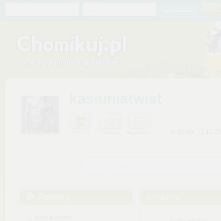
Chomik
Hasło
zapomniałem
kasiuniatwist
widziany: 12.12.2
Prezent
Ulubiony
Wiadomość
Szukaj plików na tym chomiku
Foldery
Screens
kasiuniatwist
sortuj według: