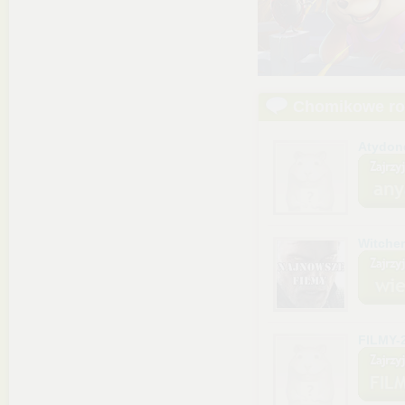
Chomikowe r
Atydon
Witche
FILMY-