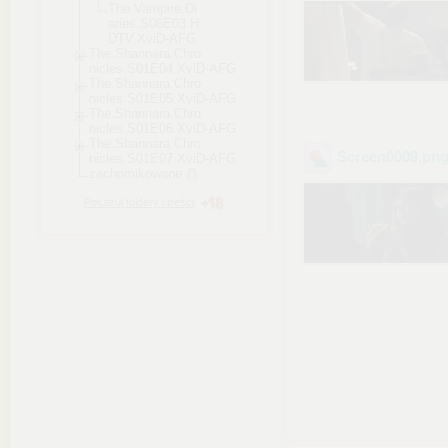
The.Vampire.Di
aries.S06E03.H
DTV.XviD-AFG
The.Shannara.Chro
nicles.S01E04.Xvi
D-AFG
The.Shannara.Chro
nicles.S01E05.Xvi
D-AFG
The.Shannara.Chro
nicles.S01E06.Xvi
D-AFG
The.Shannara.Chro
Screen0009
.pn
nicles.S01E07.Xvi
D-AFG
zachomikowane
Pokazuj foldery i treści