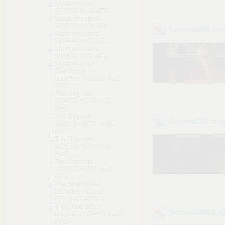
Shadowhunters.
S01E09.XviD-AF
G
Shadowhunters.
S01E10.XviD-AF
G
Screen0006
.pn
Shadowhunters.
S01E11.XviD-AF
G
Shadowhunters.
S01E12.XviD-AF
G
Shadowhunters.
The.Mortal.Ins
truments.S01E0
8.XviD-
AFG
The.Originals.
S02E03.HDTV.Xv
iD-
AFG
The.Originals.
Screen0007
.pn
S02E05.HDTV.Xv
iD-
AFG
The.Originals.
S02E06.HDTV.Xv
iD-
EVO
The.Originals.
S02E07.HDTV.Xv
iD-
AFG
The.Shannara.C
hronicles.S01E
01-
E02.XviD-AF
G
The.Shannara.C
Screen0008
.pn
hronicles.S01E
03.XviD-
AFG