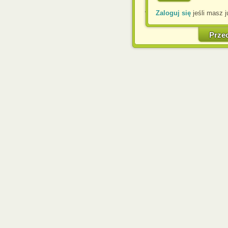
Zaloguj się
jeśli masz j
W każdej chwili możesz
cookies w swojej przeglą
w naszej Pol
Prze
http://chomikuj.pl/Polity
Jednocześnie informuje
może spowodować ogr
Chomikuj.pl.
W przypadku braku twojej
prosimy o opuszczenie se
Wykorzystanie plików c
(dostosowanie reklam do
działań marketingowych).
Wyrażenie sprzeciwu spo
będzie dopasowana do Tw
wyświetlona przypadkowo
Istnieje możliwość zmian
sposób uniemożliwiając
urządzeniu końcowym. M
dokonując odpowiednich
internetowej.
Pełną informację na 
http://chomikuj.pl/Polity