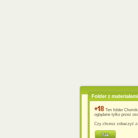
Folder z materiałam
Wykorzystujemy pliki c
usprawnienia korzyst
Ten folder Chomik
wyświetlenia reklam dop
oglądane tylko przez oso
Jeśli nie zmienisz ust
Czy chcesz zobaczyć za
przeglądarce, wyrażasz
komputerze przez admin
Corporation.