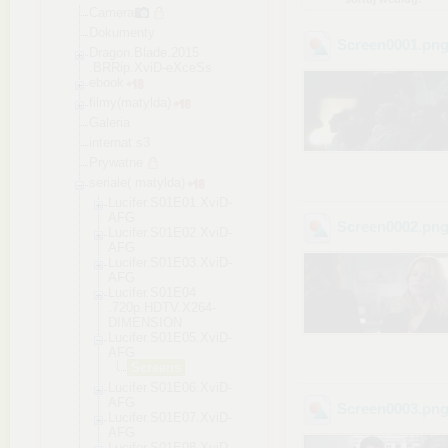
Camera
Dokumenty
Screen0001
.pn
Dragon.Blade.2015
.BRRip.XviD-eXceS
s
ebook
filmy(matylda)
Galeria
internat s3
Prywatne
seriale( matylda)
Lucifer.S01E01
.XviD-
AFG
Screen0002
.pn
Lucifer.S01E02
.XviD-
AFG
Lucifer.S01E03
.XviD-
AFG
Lucifer.S01E04
.720p.HDTV.X26
4-
DIMENSION
Lucifer.S01E05
.XviD-
AFG
Screens
Lucifer.S01E06
.XviD-
AFG
Screen0003
.pn
Lucifer.S01E07
.XviD-
AFG
Lucifer.S01E08
.XviD-