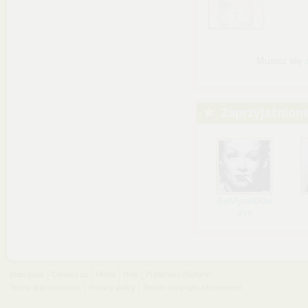
Musisz się
Zaprzyjaźnion
BeMyselfAlw
ays
Main page
Contact us
Media
Help
Publishers Platform
Terms and conditions
Privacy policy
Report copyright infringement