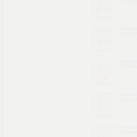
Dziękuję
baribal
POLECAM
stopa7
POZDR
pahida
Super c
LeonxD
Zapras