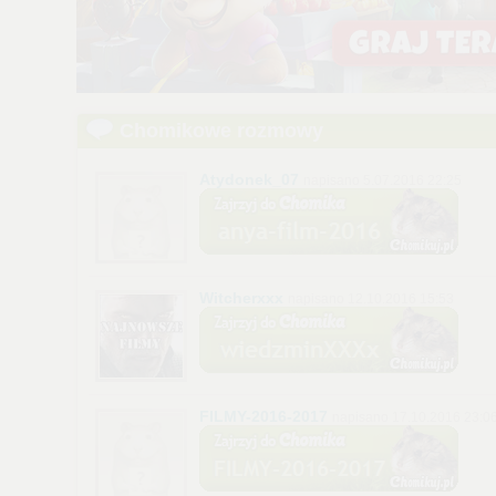
Chomikowe rozmowy
Atydonek_07
napisano 5.07.2016 22:25
Witcherxxx
napisano 12.10.2016 15:53
FILMY-2016-2017
napisano 17.10.2016 23:0