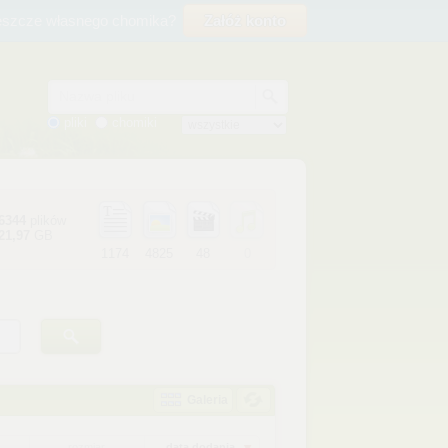
eszcze własnego chomika?
Załóż konto
Nazwa pliku
pliki
chomiki
6344
plików
21,97
GB
1174
4825
48
0
Galeria
rozmiar
data dodania