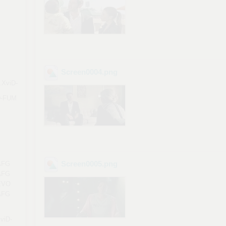
Screen0004
.png
.XviD-
D-FUM
Screen0005
.png
AFG
AFG
EVO
AFG
viD-