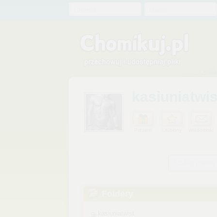
Chomik
Hasło
kasiuniatwis
Prezent
Ulubiony
Wiadomość
Szukaj plików
Foldery
kasiuniatwist