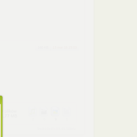
160 KB
13 mar 16 23:03
9
plików
1,77
MB
0
0
9
0
bezpośredni link do folderu