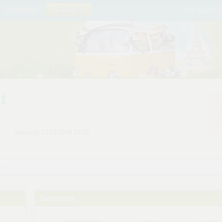
Nie masz j
zapomniałem
t
widziany: 12.12.2018 12:35
 na tym chomiku
Screens
sortuj według:
nazwa
typ pliku