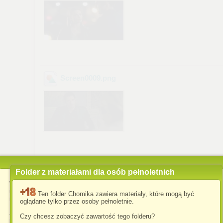
Screen0009
.png
Folder z materiałami dla osób pełnoletnich
Wykorzystujemy pliki cookies i podobne technologie w celu
usprawnienia korzystania z serwisu Chomikuj.pl oraz wyświetlenia
Ten folder Chomika zawiera materiały, które mogą być
Pobierz
Zachomikuj
reklam dopasowanych do Twoich potrzeb.
folder
folder
oglądane tylko przez osoby pełnoletnie.
Jeśli nie zmienisz ustawień dotyczących cookies w Twojej
Czy chcesz zobaczyć zawartość tego folderu?
przeglądarce, wyrażasz zgodę na ich umieszczanie na Twoim