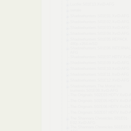
Lucifer.S01E13
.XviD-AFG
seriale
Shadowhunters.
S01E01.XviD-AF
G
Shadowhunters.
S01E02.XviD-AF
G
Shadowhunters.
S01E03.XviD-AF
G
Shadowhunters.
S01E04.XviD-AF
G
Shadowhunters.
S01E05.REPACK.
480p.x264-mSD
Shadowhunters.
S01E06.INTERNA
L
AFG
Shadowhunters.
S01E07.HDTV.Xv
i
Shadowhunters.
S01E09.XviD-AF
G
Shadowhunters.
S01E10.XviD-AF
G
Shadowhunters.
S01E11.XviD-AF
G
Shadowhunters.
S01E12.XviD-AF
G
Shadowhunters.
The.Mortal.Ins
truments.S01E0
8.XviD-AFG
The.Originals.
S02E03.HDTV.Xv
iD-
The.Originals.
S02E05.HDTV.Xv
iD-
The.Originals.
S02E06.HDTV.Xv
iD-
The.Originals.
S02E07.HDTV.Xv
iD-
The.Shannara.C
hronicles.S01E
01-
E02.XviD-AF
G
The.Shannara.C
hronicles.S01E
03.X