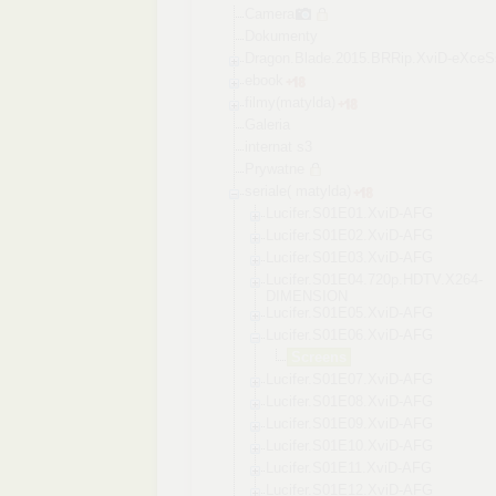
Camera
Dokumenty
Dragon.Blade.2015
.BRRip.XviD-eXceS
ebook
filmy(matylda)
Galeria
internat s3
Prywatne
seriale( matylda)
Lucifer.S01E01
.XviD-AFG
Lucifer.S01E02
.XviD-AFG
Lucifer.S01E03
.XviD-AFG
Lucifer.S01E04
.720p.HDTV.X26
4-
DIMENSION
Lucifer.S01E05
.XviD-AFG
Lucifer.S01E06
.XviD-AFG
Screens
Lucifer.S01E07
.XviD-AFG
Lucifer.S01E08
.XviD-AFG
Lucifer.S01E09
.XviD-AFG
Lucifer.S01E10
.XviD-AFG
Lucifer.S01E11
.XviD-AFG
Lucifer.S01E12
.XviD-AFG