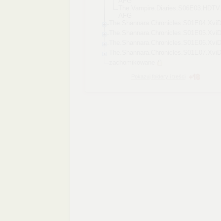
AFG
The.Vampire.Di
aries.S06E03.H
DTV.
AFG
The.Shannara.Chro
nicles.S01E04.Xvi
D
The.Shannara.Chro
nicles.S01E05.Xvi
D
The.Shannara.Chro
nicles.S01E06.Xvi
D
The.Shannara.Chro
nicles.S01E07.Xvi
D
zachomikowane
Pokazuj foldery i treści