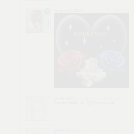
wagnerka9595
napisano 22.01.2018 22:19
BudziaXYZ
napisano 23.09.2019 21:07
Bardzo dziękuję. 😄 Pozdrawiam
BudziaXYZ
napisano 25.09.2019 10:15