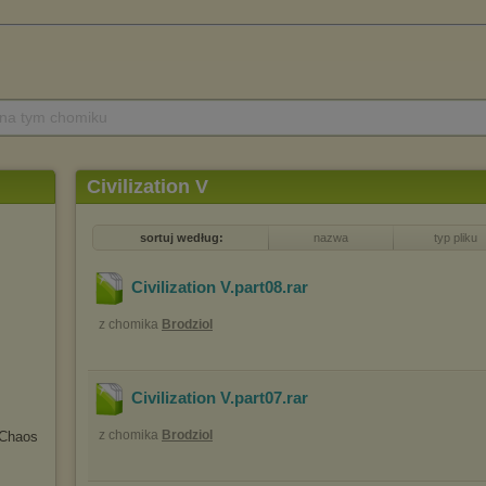
 na tym chomiku
Civilization V
sortuj według:
nazwa
typ pliku
Civilization V.part08
.rar
z chomika
Brodziol
Civilization V.part07
.rar
z chomika
Brodziol
 Chaos