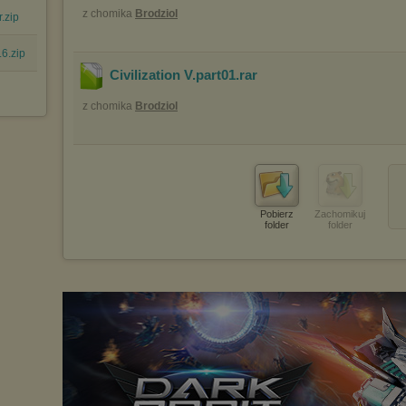
z chomika
Brodziol
.zip
6.zip
Civilization V.part01
.rar
z chomika
Brodziol
Pobierz
Zachomikuj
folder
folder