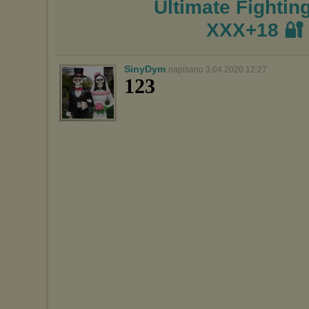
Ultimate Fighti
XXX+18 
SinyDym
napisano 3.04.2020 12:27
123