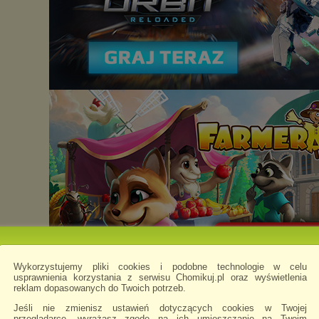
Wykorzystujemy pliki cookies i podobne technologie w celu
usprawnienia korzystania z serwisu Chomikuj.pl oraz wyświetlenia
reklam dopasowanych do Twoich potrzeb.
Chomikowe rozmowy
Jeśli nie zmienisz ustawień dotyczących cookies w Twojej
przeglądarce, wyrażasz zgodę na ich umieszczanie na Twoim