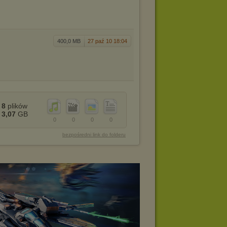
400,0 MB
27 paź 10 18:04
8
plików
3,07
GB
0
0
0
0
bezpośredni link do folderu