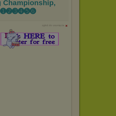
ng Championship,
 ➊➋➌➍➎➏
zgłoś do usunięcia