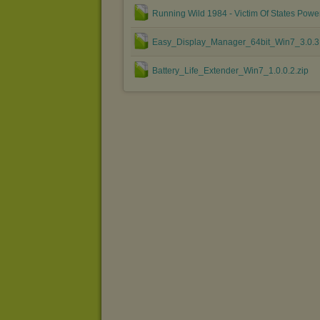
Running Wild 1984 - Victim Of States Power
Easy_Display_Manager_64bit_Win7_3.0.3.
Battery_Life_Extender_Win7_1.0.0.2.zip