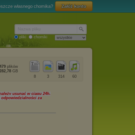
eszcze własnego chomika?
Załóż konto
Nazwa pliku
pliki
chomiki
479
plików
282,78
GB
8
3
314
60