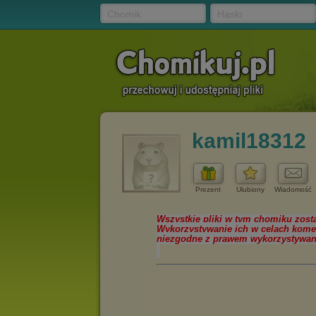
Chomik
Hasło
kamil18312
Prezent
Ulubiony
Wiadomość