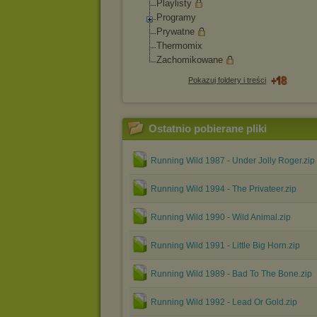
Playlisty
Programy
Prywatne
Thermomix
Zachomikowane
Pokazuj foldery i treści
Ostatnio pobierane pliki
Running Wild 1987 - Under Jolly Roger.zip
Running Wild 1994 - The Privateer.zip
Running Wild 1990 - Wild Animal.zip
Running Wild 1991 - Little Big Horn.zip
Running Wild 1989 - Bad To The Bone.zip
Running Wild 1992 - Lead Or Gold.zip