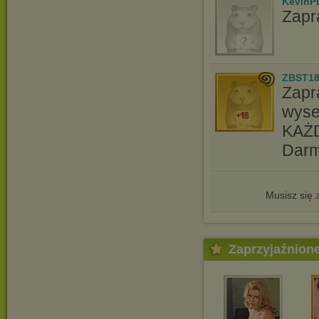
KevinP
Zapr
ZBST1
Zapr
wyse
KAŻ
Dar
Musisz się
Zaprzyjaźnion