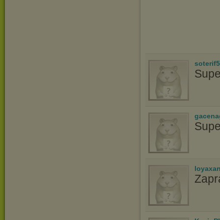
soterif
Supe
gacena
Supe
loyaxa
Zapr