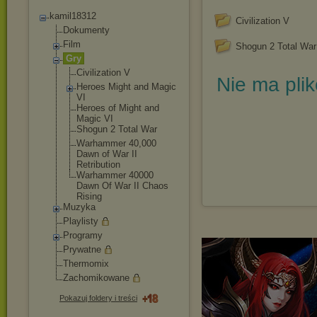
kamil18312
Civilization V
Dokumenty
Film
Shogun 2 Total War
Gry
Civilization V
Nie ma pli
Heroes Might and Magic
VI
Heroes of Might and
Magic VI
Shogun 2 Total War
Warhammer 40,000
Dawn of War II
Retribution
Warhammer 40000
Dawn Of War II Chaos
Rising
Muzyka
Playlisty
Programy
Prywatne
Thermomix
Zachomikowane
Pokazuj foldery i treści