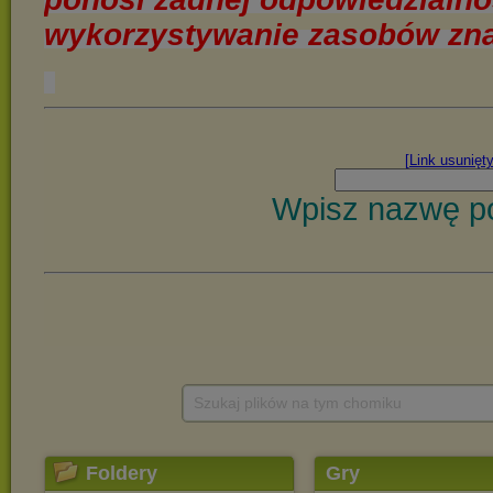
Szukaj plików na tym chomiku
Foldery
Gry