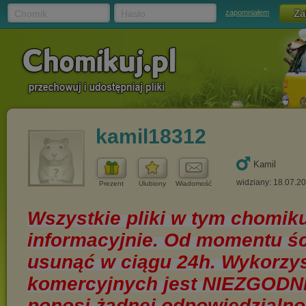
Chomik
Hasło
zapomniałem
kamil18312
Kamil
widziany: 18.07.2
Prezent
Ulubiony
Wiadomość