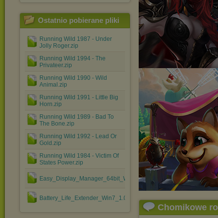
Ostatnio pobierane pliki
Running Wild 1987 - Under
Jolly Roger.zip
Running Wild 1994 - The
Privateer.zip
Running Wild 1990 - Wild
Animal.zip
Running Wild 1991 - Little Big
Horn.zip
Running Wild 1989 - Bad To
The Bone.zip
Running Wild 1992 - Lead Or
Gold.zip
Running Wild 1984 - Victim Of
States Power.zip
Easy_Display_Manager_64bit_Win7_3.0.3.6.zip
Battery_Life_Extender_Win7_1.0.0.2.zip
Chomikowe r