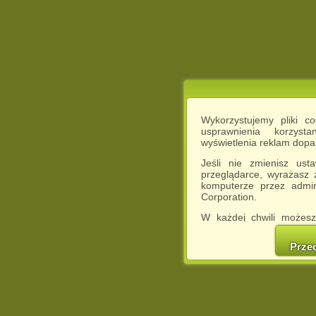
Wykorzystujemy pliki c
usprawnienia korzyst
wyświetlenia reklam dop
Jeśli nie zmienisz ust
przeglądarce, wyrażasz
komputerze przez admin
Corporation.
W każdej chwili możesz
cookies w swojej przeglą
w naszej Pol
Prze
http://chomikuj.pl/Polity
Jednocześnie informuje
może spowodować ogr
Chomikuj.pl.
W przypadku braku twojej