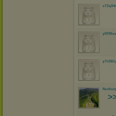
c72q54
y0f36u
y7ii381
Nurbur
>>