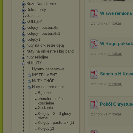
Boże Narodzenie
Dokumenty
W swe ramiona 
Galeria
KOLĘDY
z chomika
mitokarl
Kolędy i pastorałki
Kolędy i pastorałki1
Kolędy1
W Bogu pokład
nuty na orkiestre dętą
Nuty na orkiestre i big band
z chomika
mitokarl
nuty religijne
NUUUTY
Hymny państwowe
Sanctus H.Kowa
INSTRUMENT
NUTY CHÓR
z chomika
mitokarl
Nuty na chór d.spr
Bębenek
chóralne pieśni
kościelne
Pokój Chrystus
Godzinki
Kolędy - 2 - 3 głosy
z chomika
mitokarl
równe
Kolędy i pastorałki(
1)
Kolędy(2)