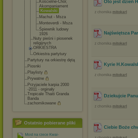
Oto jest dzień 
Kościelne-C
hór,
Akompaniame
nt
Kowalski
z chomika
mitokarl
Machut - Msza
Monteverdi - Msza
Śpiewnik ludowy
Najświętsza Pa
1926
Nuty pieśni i piosenek
religijnych
z chomika
mitokarl
ORKIESTRA
Orkiestra partytury
Partytury na orkiestrę dętą
Kyrie H.Kowals
Piosnki
Playlisty
z chomika
mitokarl
Prywatne
Przyjaciele karpia 2000
-2011 - orginały
Tropicale Thaiti Granda
Dziekujcie Panu
Banda
zachomikowane
z chomika
mitokarl
Ostatnio pobierane pliki
Ciebie Boże ch
Most na rzece Kwai-
z chomika
mitokarl