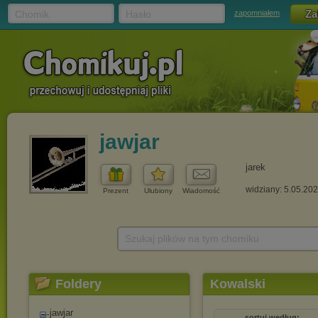
Chomik
Hasło
zapomniałem
jawjar
jarek
widziany: 5.05.20
Prezent
Ulubiony
Wiadomość
Szukaj plików na tym chomiku
Foldery
Kowalski
jawjar
sortuj według: