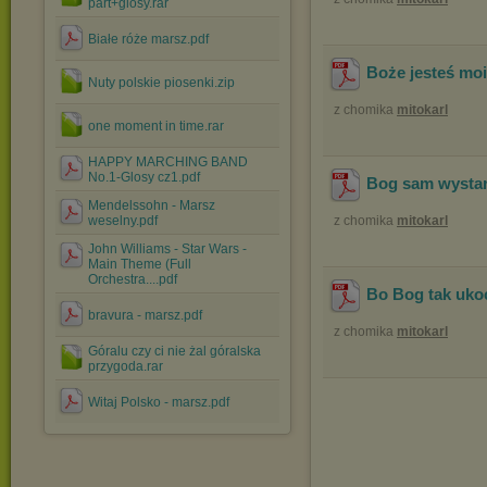
part+glosy.rar
Białe róże marsz.pdf
Boże jesteś mo
Nuty polskie piosenki.zip
z chomika
mitokarl
one moment in time.rar
HAPPY MARCHING BAND
No.1-Glosy cz1.pdf
Bog sam wystar
Mendelssohn - Marsz
weselny.pdf
z chomika
mitokarl
John Williams - Star Wars -
Main Theme (Full
Orchestra....pdf
Bo Bog tak uko
bravura - marsz.pdf
z chomika
mitokarl
Góralu czy ci nie żal góralska
przygoda.rar
Witaj Polsko - marsz.pdf