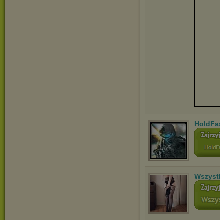
HoldFa
Wszyst