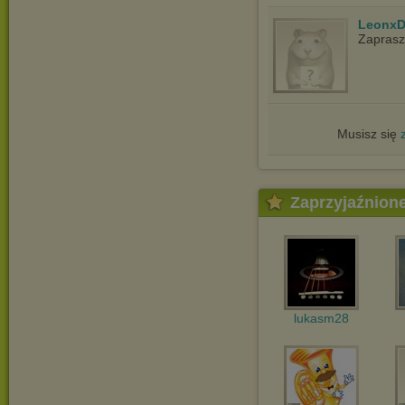
LeonxD
Zapras
Musisz się
Zaprzyjaźnion
lukasm28