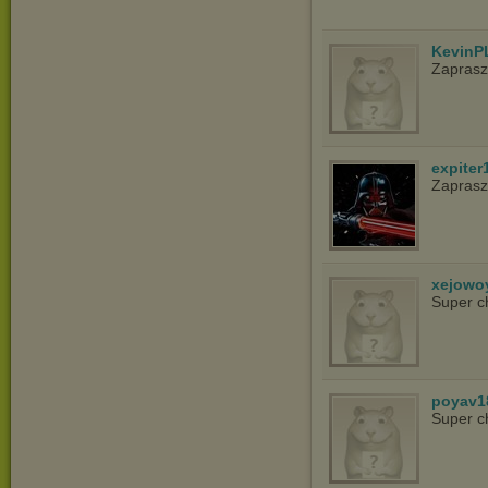
KevinP
Zapras
expiter
Zaprasz
xejowo
Super c
poyav1
Super c