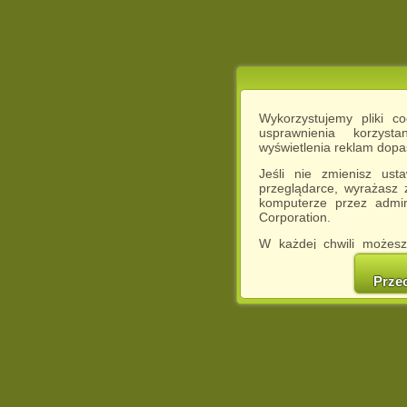
Wykorzystujemy pliki c
usprawnienia korzyst
wyświetlenia reklam dop
Jeśli nie zmienisz ust
przeglądarce, wyrażasz
komputerze przez admin
Corporation.
W każdej chwili możesz
cookies w swojej przeglą
w naszej Pol
Prze
http://chomikuj.pl/Polity
Jednocześnie informuje
może spowodować ogr
Chomikuj.pl.
W przypadku braku twojej
prosimy o opuszczenie se