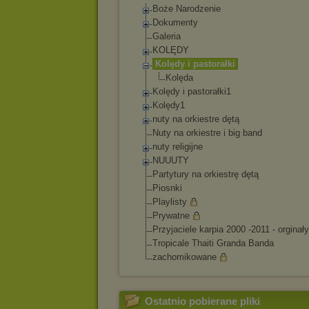
Boże Narodzenie
Dokumenty
Galeria
KOLĘDY
Kolędy i pastorałki
Kolęda
Kolędy i pastorałki1
Kolędy1
nuty na orkiestre dętą
Nuty na orkiestre i big band
nuty religijne
NUUUTY
Partytury na orkiestrę dętą
Piosnki
Playlisty
Prywatne
Przyjaciele karpia 2000 -2011 - orginały
Tropicale Thaiti Granda Banda
zachomikowane
Ostatnio pobierane pliki