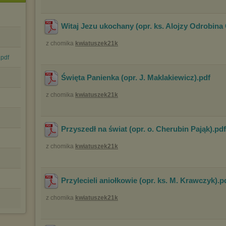
Witaj Jezu ukochany (opr. ks. Alojzy Odrobina
z chomika
kwiatuszek21k
pdf
Święta Panienka (opr. J. Maklakiewicz)
.pdf
z chomika
kwiatuszek21k
Przyszedł na świat (opr. o. Cherubin Pająk)
.pd
z chomika
kwiatuszek21k
Przylecieli aniołkowie (opr. ks. M. Krawczyk)
.p
z chomika
kwiatuszek21k