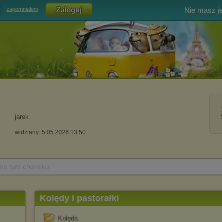
Nie masz j
zapomniałem
jarek
widziany: 5.05.2026 13:50
 na tym chomiku
Kolędy i pastorałki
Kolęda