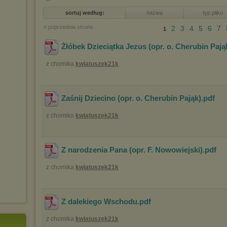
sortuj według:
nazwa
typ pliku
« poprzednia strona
2
3
4
5
6
7
1
Żłóbek Dzieciątka Jezus (opr. o. Cherubin Pają
z chomika
kwiatuszek21k
Zaśnij Dziecino (opr. o. Cherubin Pająk)
.pdf
z chomika
kwiatuszek21k
Z narodzenia Pana (opr. F. Nowowiejski)
.pdf
z chomika
kwiatuszek21k
Z dalekiego Wschodu
.pdf
z chomika
kwiatuszek21k