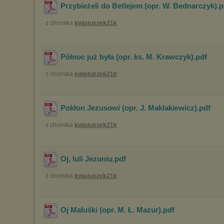
Przybieżeli do Betlejem (opr. W. Bednarczyk)
.
z chomika
kwiatuszek21k
Północ już była (opr. ks. M. Krawczyk)
.pdf
z chomika
kwiatuszek21k
Pokłon Jezusowi (opr. J. Maklakiewicz)
.pdf
z chomika
kwiatuszek21k
Oj, luli Jezuniu
.pdf
z chomika
kwiatuszek21k
Oj Maluśki (opr. M. Ł. Mazur)
.pdf