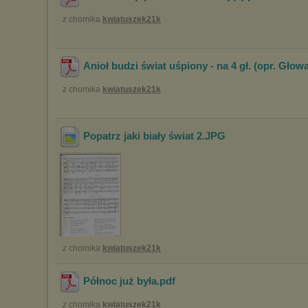
z chomika
kwiatuszek21k
Anioł budzi świat uśpiony - na 4 gł. (opr. Głow
z chomika
kwiatuszek21k
Popatrz jaki biały świat 2
.JPG
z chomika
kwiatuszek21k
Północ już była
.pdf
z chomika
kwiatuszek21k