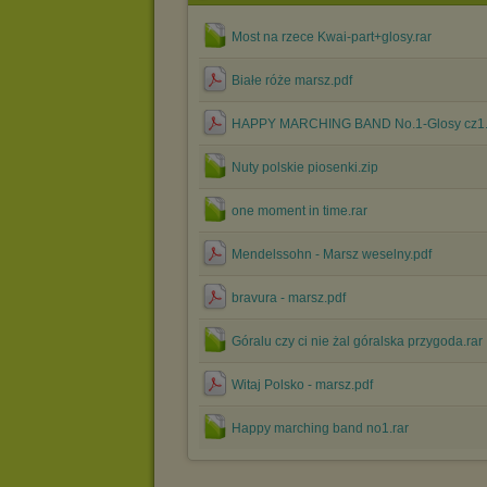
Most na rzece Kwai-part+glosy.rar
Białe róże marsz.pdf
HAPPY MARCHING BAND No.1-Glosy cz1.
Nuty polskie piosenki.zip
one moment in time.rar
Mendelssohn - Marsz weselny.pdf
bravura - marsz.pdf
Góralu czy ci nie żal góralska przygoda.rar
Witaj Polsko - marsz.pdf
Happy marching band no1.rar