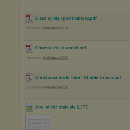
Cieszmy się i pod niebiosy
.pdf
z chomika
kwiatuszek21k
Chrystus się narodził
.pdf
z chomika
kwiatuszek21k
Christmastime Is Here - Charlie Brown
.pdf
z chomika
kwiatuszek21k
Aby miłość stała się 2
.JPG