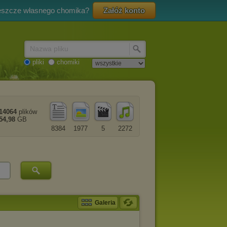
eszcze własnego chomika?
Załóż konto
Nazwa pliku
pliki
chomiki
14064
plików
54,98
GB
8384
1977
5
2272
Galeria