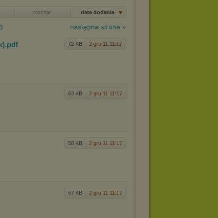
rozmiar
data dodania
następna strona »
8
k)
.pdf
72 KB
2 gru 11 11:17
63 KB
2 gru 11 11:17
58 KB
2 gru 11 11:17
67 KB
2 gru 11 11:17