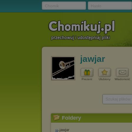
Chomik
Hasło
jawjar
Prezent
Ulubiony
Wiadomość
Szukaj plików
Foldery
jawjar