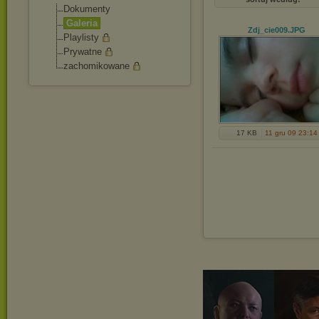
Dokumenty
Galeria
Zdj_cie009
.JPG
Playlisty
Prywatne
zachomikowane
17 KB
11 gru 09 23:14