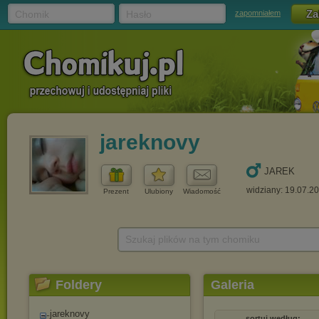
Chomik
Hasło
zapomniałem
jareknovy
JAREK
widziany: 19.07.2
Prezent
Ulubiony
Wiadomość
Szukaj plików na tym chomiku
Foldery
Galeria
jareknovy
sortuj według: