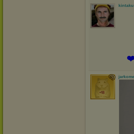
kintak
️
jarkom