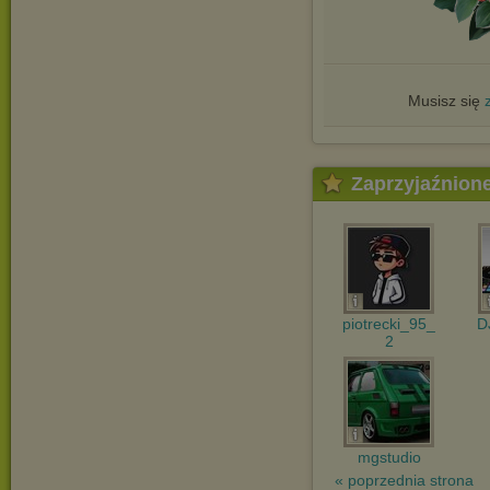
Musisz się
Zaprzyjaźnion
piotrecki_95_
D
2
mgstudio
« poprzednia strona