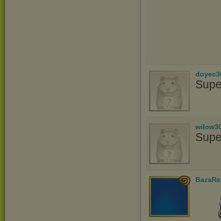
doyec3
Supe
wilow3
Supe
BazaRe