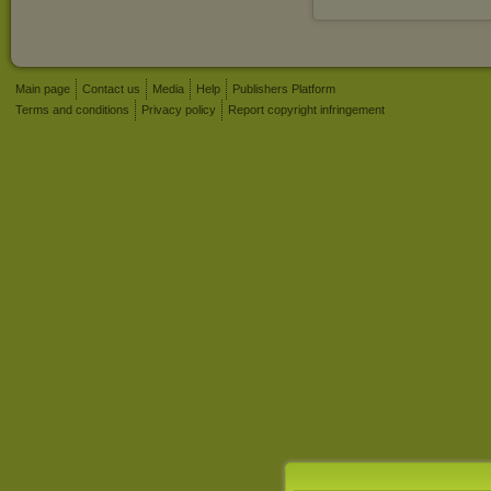
Main page
Contact us
Media
Help
Publishers Platform
Terms and conditions
Privacy policy
Report copyright infringement