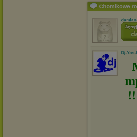
Chomikowe r
damian
Dj-Yos
m
!