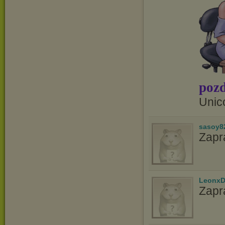
pozd
Unic
sasoy8
Zapr
LeonxD
Zapr