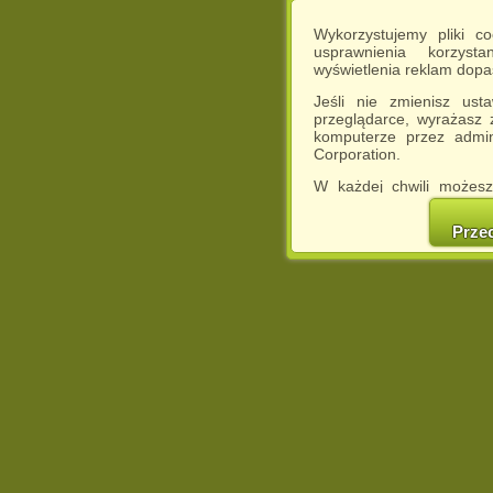
Wykorzystujemy pliki c
usprawnienia korzyst
wyświetlenia reklam dop
Jeśli nie zmienisz ust
przeglądarce, wyrażasz
komputerze przez admin
Corporation.
W każdej chwili możesz
cookies w swojej przeglą
w naszej Pol
Prze
http://chomikuj.pl/Polity
Jednocześnie informuje
może spowodować ogr
Chomikuj.pl.
W przypadku braku twojej
prosimy o opuszczenie se
Wykorzystanie plików c
(dostosowanie reklam do
działań marketingowych).
Wyrażenie sprzeciwu spo
będzie dopasowana do Tw
wyświetlona przypadkowo