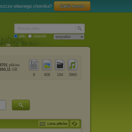
eszcze własnego chomika?
Załóż konto
Nazwa pliku
pliki
chomiki
4701
plików
260,11
GB
8
408
194
3960
Lista plików