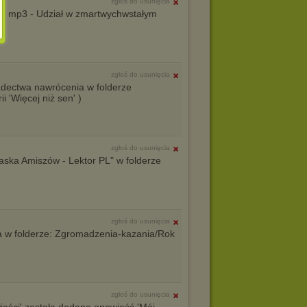
zgłoś do usunięcia
ka mp3 - Udział w zmartwychwstałym
zgłoś do usunięcia
dectwa nawrócenia w folderze
 'Więcej niż sen' )
zgłoś do usunięcia
aska Amiszów - Lektor PL" w folderze
zgłoś do usunięcia
a w folderze: Zgromadzenia-kazania/Rok
zgłoś do usunięcia