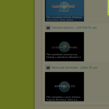
Film opowiada historię Hrabiego
Zinzendorf, który otworz ...
Ostrzem włóczni - LEKTOR PL.avi
Film opowiada autentyczną
historię o plemieniu Waodani z
...
Wiara jak ziemniaki - Lektor PL.avi
Film opowiada o życiu farmera,
Angusa Buchana, który w p ...