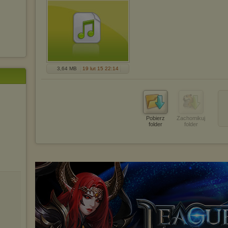
3,64 MB
19 lut 15 22:14
Pobierz
Zachomikuj
folder
folder