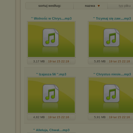
sortuj według:
nazwa
typ pliku
'' Wolnośc w Chrys...
.mp3
'' Trzymaj się zaw...
.mp3
3,17 MB
19 lut 15 22:19
5,85 MB
19 lut 15 22:18
'' Izajasza 56 ''
.mp3
'' Chrystus niesie...
.mp3
4,82 MB
19 lut 15 22:16
5,91 MB
19 lut 15 22:16
'' Alleluja, Chwał...
.mp3