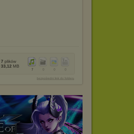
7
plików
33,12
MB
7
0
0
0
bezpośredni link do folderu