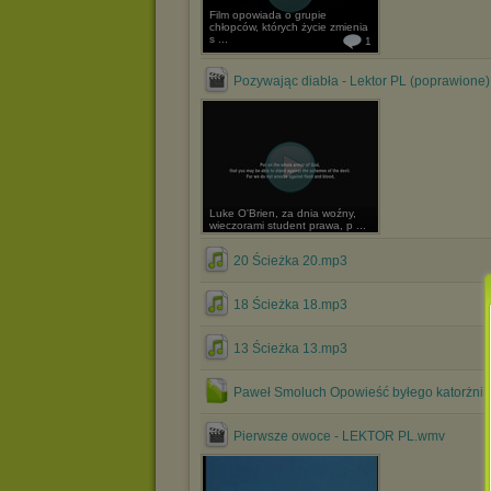
Film opowiada o grupie
chłopców, których życie zmienia
s ...
1
Pozywając diabła - Lektor PL (poprawione)
Luke O'Brien, za dnia woźny,
wieczorami student prawa, p ...
20 Ścieżka 20.mp3
18 Ścieżka 18.mp3
13 Ścieżka 13.mp3
Paweł Smoluch Opowieść byłego katorżnik
Pierwsze owoce - LEKTOR PL.wmv