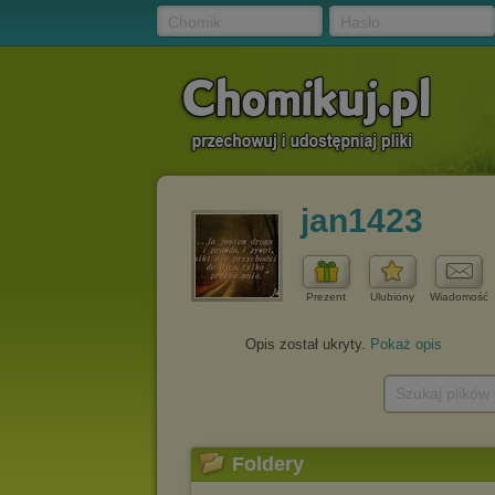
Chomik
Hasło
jan1423
Prezent
Ulubiony
Wiadomość
Opis został ukryty.
Pokaż opis
Szukaj plików
Foldery