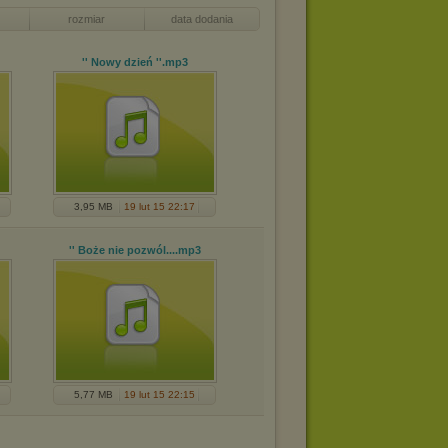
rozmiar
data dodania
'' Nowy dzień ''
.mp3
3,95 MB
19 lut 15 22:17
'' Boże nie pozwól...
.mp3
5,77 MB
19 lut 15 22:15