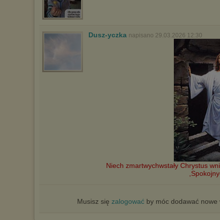
Dusz-yczka
napisano 29.03.2026 12:30
Niech zmartwychwstały Chrystus wnie
,Spokojny
Musisz się
zalogować
by móc dodawać nowe w