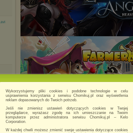
.avi
Wykorzystujemy pliki cookies i podobne technologie w celu
usprawnienia korzystania z serwisu Chomikuj.pl oraz wyświetlenia
reklam dopasowanych do Twoich potrzeb.
a.rar
Jeśli nie zmienisz ustawień dotyczących cookies w Twojej
przeglądarce, wyrażasz zgodę na ich umieszczanie na Twoim
komputerze przez administratora serwisu Chomikuj.pl – Kelo
Chomikowe rozmowy
Corporation.
W każdej chwili możesz zmienić swoje ustawienia dotyczące cookies