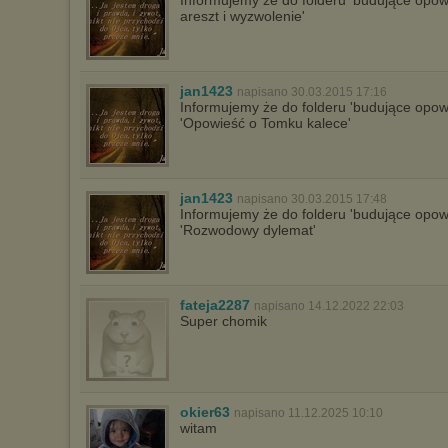
Informujemy że do folderu 'budujące opow
areszt i wyzwolenie'
jan1423
napisano 30.03.2015 17:16
Informujemy że do folderu 'budujące opow
'Opowieść o Tomku kalece'
jan1423
napisano 30.03.2015 17:48
Informujemy że do folderu 'budujące opow
'Rozwodowy dylemat'
fateja2287
napisano 14.12.2022 22:03
Super chomik
okier63
napisano 11.12.2025 10:10
witam