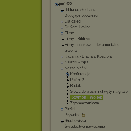
jan1423
Biblia do słuchania
Budujące opowieści
Dla dzieci
Dr Kent Hovind
Filmy
Filmy - Biblijne
Filmy - naukowe i dokumentalne
Galeria
Kazania - Bracia z Kościoła
Książki - mp3
Nasze pieśni
Konferencje
Pieśni 2
Radek
Słowa do pieśni i chwyty na gitarę
Szymon i Wojtek
Zgromadzeniowe
Pieśni
Prywatne
Słuchowiska
Świadectwa nawrócenia