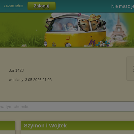
Nie masz j
zapomniałem
Jan1423
widziany: 3.05.2026 21:03
 na tym chomiku
Szymon i Wojtek