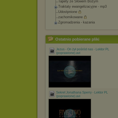
Tapety ze Słowem Bożym
Traktaty ewangelizacyjne - mp3
Udostpnione
zachomikowane
Zgromadzenia - kazania
Ostatnio pobierane pliki
Jezus - On żył pośród nas - Lektor PL
(poprawione).avi
Sekret Jonathana Sperry - Lektor PL
(poprawione).avi