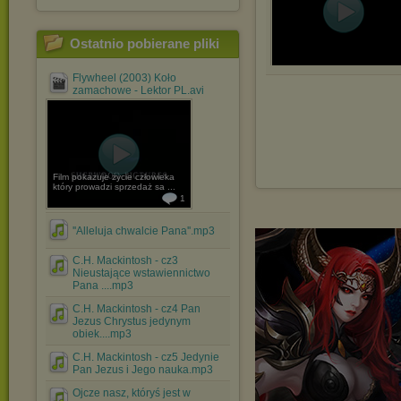
Ostatnio pobierane pliki
Flywheel (2003) Koło
zamachowe - Lektor PL.avi
Film pokazuje życie człowieka
który prowadzi sprzedaż sa ...
1
''Alleluja chwalcie Pana''.mp3
C.H. Mackintosh - cz3
Nieustające wstawiennictwo
Pana ....mp3
C.H. Mackintosh - cz4 Pan
Jezus Chrystus jedynym
obiek....mp3
C.H. Mackintosh - cz5 Jedynie
Pan Jezus i Jego nauka.mp3
Ojcze nasz, któryś jest w