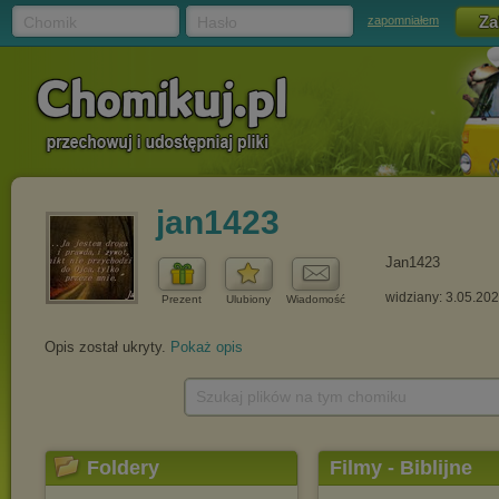
Chomik
Hasło
zapomniałem
jan1423
Jan1423
widziany: 3.05.20
Prezent
Ulubiony
Wiadomość
Opis został ukryty.
Pokaż opis
Szukaj plików na tym chomiku
Foldery
Filmy - Biblijne