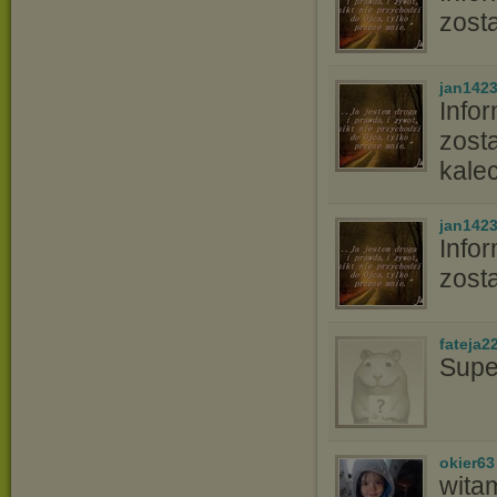
zost
jan142
Info
zost
kalec
jan142
Info
zost
fateja2
Supe
okier63
wita