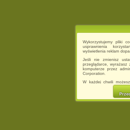
Wykorzystujemy pliki c
usprawnienia korzyst
wyświetlenia reklam dop
Jeśli nie zmienisz ust
przeglądarce, wyrażasz
komputerze przez admin
Corporation.
W każdej chwili możesz
cookies w swojej przeglą
w naszej Pol
Prze
http://chomikuj.pl/Polity
Jednocześnie informuje
może spowodować ogr
Chomikuj.pl.
W przypadku braku twojej
prosimy o opuszczenie se