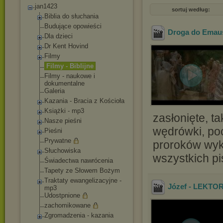
jan1423
sortuj według:
Biblia do słuchania
Budujące opowieści
Droga do Emau
Dla dzieci
Dr Kent Hovind
Filmy
Filmy - Biblijne
Filmy - naukowe i
dokumentalne
Galeria
Kazania - Bracia z Kościoła
Książki - mp3
zasłonięte, t
Nasze pieśni
wędrówki, po
Pieśni
Prywatne
proroków wykł
Słuchowiska
wszystkich pi
Świadectwa nawrócenia
Tapety ze Słowem Bożym
Traktaty ewangelizacyjne -
Józef - LEKTO
mp3
Udostpnione
zachomikowane
Zgromadzenia - kazania