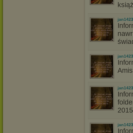
ksią
jan142
Info
nawr
świad
jan142
Info
Amis
jan142
Info
fold
2015
jan142
Info