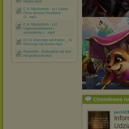
Niebie.mp3
C.H. Mackintosh - cz1 Dzieło
Pana Jezusa Chrystusa -
O....mp3
C.H. Mackintosh - cz2
Usprawiedliwienie i
wyzwolenie z....mp3
02-01 Dlaczego tak trudno _ 01
Dlaczego tak trudno.mp3
Ravenhill - Gniewajcie się lecz
nie grzeszcie.mp3
Chomikowe r
jan142
Info
Udzi