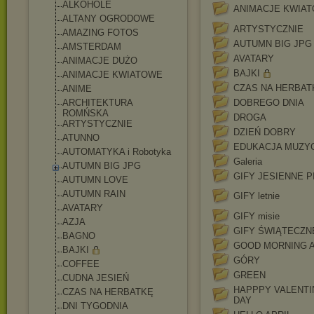
ALKOHOLE
ANIMACJE KWIA
ALTANY OGRODOWE
ARTYSTYCZNIE
AMAZING FOTOS
AUTUMN BIG JPG
AMSTERDAM
AVATARY
ANIMACJE DUŻO
BAJKI
ANIMACJE KWIATOWE
CZAS NA HERBAT
ANIME
ARCHITEKTURA
DOBREGO DNIA
ROMŃSKA
DROGA
ARTYSTYCZNIE
DZIEŃ DOBRY
ATUNNO
EDUKACJA MUZY
AUTOMATYKA i Robotyka
Galeria
AUTUMN BIG JPG
GIFY JESIENNE P
AUTUMN LOVE
AUTUMN RAIN
GIFY letnie
AVATARY
GIFY misie
AZJA
GIFY ŚWIĄTECZN
BAGNO
GOOD MORNING 
BAJKI
GÓRY
COFFEE
GREEN
CUDNA JESIEŃ
HAPPPY VALENTI
CZAS NA HERBATKĘ
DAY
DNI TYGODNIA