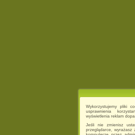
Wykorzystujemy pliki c
usprawnienia korzyst
wyświetlenia reklam dop
Jeśli nie zmienisz ust
przeglądarce, wyrażasz
komputerze przez admin