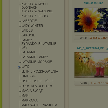
august_034
.jpg
KWIATY W MYCH
DŁONIACH
KWIATY W WAZONIE
KWIATY Z BIBUŁY
ŁABĘDZIE
LADY WINTER
LAIDES
ŁAKOCIE
39 KB
11 paź 23 16:36
LAMPY,
ŻYRANDOLE,LATARNI
E
LAS
240_F_283286346_PX...
.
LATARNIE
LATARNIE LAMPY
LATARNIE MORSKIE
LATO
LETNIE POZDROWIENIA
LINIE GIF
LIŚCIE LIŚCIE LIŚCIE
34 KB
11 paź 23 16:36
LODY DLA OCHŁODY
MAGIA ŚWIĄT
MAKI
MAKRAMA
MALOWANIE PIASKIEM