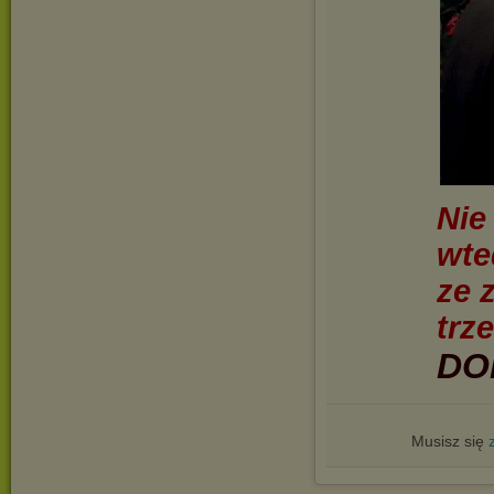
Nie
wte
ze 
trz
DO
Musisz się