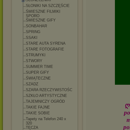
SŁONIKI NA SZCZĘŚCIE
ŚMIESZNE FILMIKI
SPORO
ŚMIESZNE GIFY
SONBAHAR
SPRING
SSAKI
STARE AUTA SYRENA
STARE FOTOGRAFIE
STRUMYKI
STWORY
SUMMER TIME
SUPER GIFY
ŚWIĄTECZNE
SZADZ
SZARA RZECZYWISTOŚC
SZKŁO ARTYSTYCZNE
TAJEMNICZY OGRÓD
ღ✿
TAKIE FAJNE
po
TAKIE SOBIE
m
Tapety na Telefon 240 x
320
po
TĘCZA