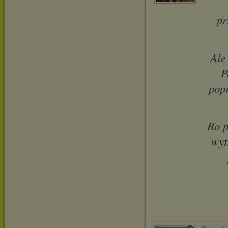
pr
Ale
P
popr
Bo p
wyt