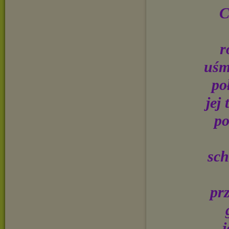
C
r
uśm
po
jej
po
sch
pr
j