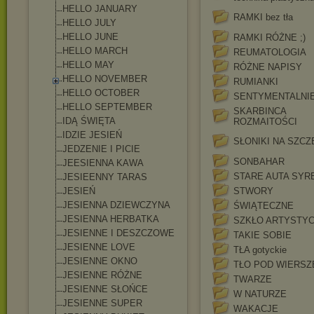
HELLO JANUARY
RAMKI bez tła
HELLO JULY
HELLO JUNE
RAMKI RÓŻNE ;)
HELLO MARCH
REUMATOLOGIA
HELLO MAY
RÓŻNE NAPISY
HELLO NOVEMBER
RUMIANKI
HELLO OCTOBER
SENTYMENTALNI
HELLO SEPTEMBER
SKARBINCA
IDĄ ŚWIĘTA
ROZMAITOŚCI
IDZIE JESIEŃ
SŁONIKI NA SZCZ
JEDZENIE I PICIE
SONBAHAR
JEESIENNA KAWA
STARE AUTA SYR
JESIEENNY TARAS
JESIEŃ
STWORY
JESIENNA DZIEWCZYNA
ŚWIĄTECZNE
JESIENNA HERBATKA
SZKŁO ARTYSTY
JESIENNE I DESZCZOWE
TAKIE SOBIE
JESIENNE LOVE
TŁA gotyckie
JESIENNE OKNO
TŁO POD WIERSZ
JESIENNE RÓŻNE
TWARZE
JESIENNE SŁOŃCE
W NATURZE
JESIENNE SUPER
WAKACJE