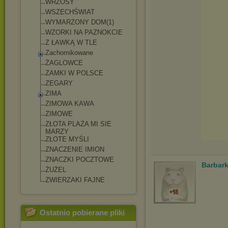
WRZOSY
WSZECHŚWIAT
WYMARZONY DOM(1)
WZORKI NA PAZNOKCIE
Z ŁAWKĄ W TLE
Zachomikowane
ŻAGLOWCE
ZAMKI W POLSCE
ZEGARY
ZIMA
ZIMOWA KAWA
ZIMOWE
ZŁOTA PLAŻA MI SIE
MARZY
ZŁOTE MYŚLI
ZNACZENIE IMION
ZNACZKI POCZTOWE
Barbar
ŻUŻEL
ZWIERZAKI FAJNE
Ostatnio pobierane pliki