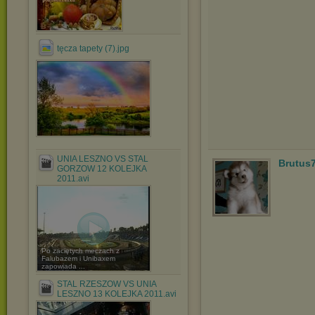
tęcza tapety (7).jpg
UNIA LESZNO VS STAL
Brutus
GORZOW 12 KOLEJKA
2011.avi
Po zaciętych meczach z
Falubazem i Unibaxem
zapowiada ...
STAL RZESZOW VS UNIA
LESZNO 13 KOLEJKA 2011.avi