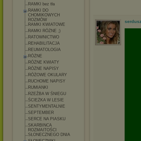
RAMKI bez tła
RAMKI DO
CHOMIKOWYCH
ROZMÓW
serdus
RAMKI KWIATOWE
RAMKI RÓŻNE ;)
RATOWNICTWO
REHABILITACJA
REUMATOLOGIA
RÓŻNE
RÓŻNE KWIATY
RÓŻNE NAPISY
RÓŻOWE OKULARY
RUCHOME NAPISY
RUMIANKI
RZEŹBA W ŚNIEGU
ŚCIEŻKA W LESIE
SENTYMENTALNIE
SEPTEMBER
SERCE NA PIASKU
SKARBINCA
ROZMAITOŚCI
SŁONECZNEGO DNIA
SŁONECZNIKI