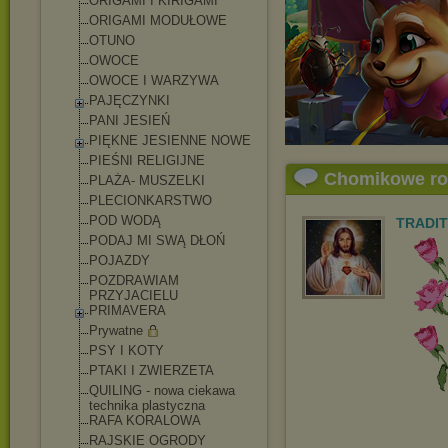
ORIGAMI I KIRIGAMI
ORIGAMI MODUŁOWE
OTUNO
OWOCE
OWOCE I WARZYWA
PAJĘCZYNKI
PANI JESIEŃ
PIĘKNE JESIENNE NOWE
PIEŚNI RELIGIJNE
Chomikowe r
PLAŻA- MUSZELKI
PLECIONKARSTWO
POD WODĄ
TRADIT
PODAJ MI SWĄ DŁOŃ
POJAZDY
POZDRAWIAM
PRZYJACIELU
PRIMAVERA
Prywatne
PSY I KOTY
PTAKI I ZWIERZETA
QUILING - nowa ciekawa
technika plastyczna
RAFA KORALOWA
RAJSKIE OGRODY