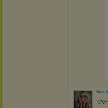
Kasia-N
𑣲