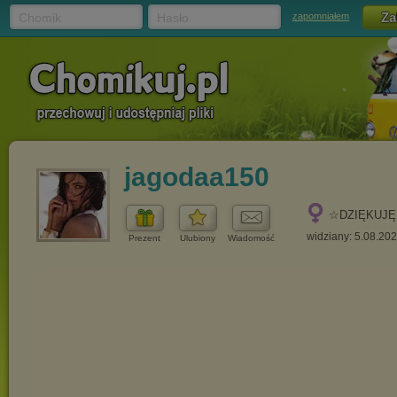
Chomik
Hasło
zapomniałem
jagodaa150
☆DZIĘKUJĘ
widziany: 5.08.20
Prezent
Ulubiony
Wiadomość