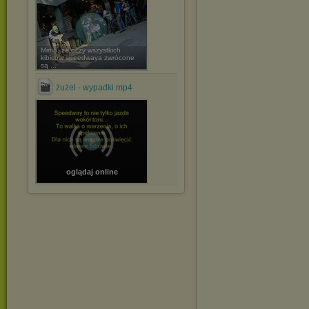
Mimo, że oczy wszystkich
kibiców speedwaya zwrócone
są ...
żużel - wypadki.mp4
oglądaj online