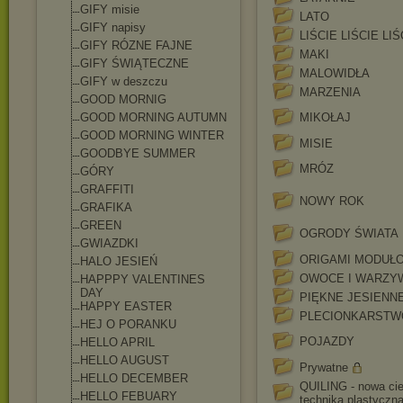
GIFY misie
LATO
GIFY napisy
LIŚCIE LIŚCIE LIŚ
GIFY RÓZNE FAJNE
MAKI
GIFY ŚWIĄTECZNE
MALOWIDŁA
GIFY w deszczu
MARZENIA
GOOD MORNIG
GOOD MORNING AUTUMN
MIKOŁAJ
GOOD MORNING WINTER
MISIE
GOODBYE SUMMER
MRÓZ
GÓRY
GRAFFITI
NOWY ROK
GRAFIKA
GREEN
OGRODY ŚWIATA
GWIAZDKI
ORIGAMI MODUŁ
HALO JESIEŃ
OWOCE I WARZY
HAPPPY VALENTINES
DAY
PIĘKNE JESIENN
HAPPY EASTER
PLECIONKARSTW
HEJ O PORANKU
POJAZDY
HELLO APRIL
HELLO AUGUST
Prywatne
HELLO DECEMBER
QUILING - nowa ci
HELLO FEBUARY
technika plastyczn