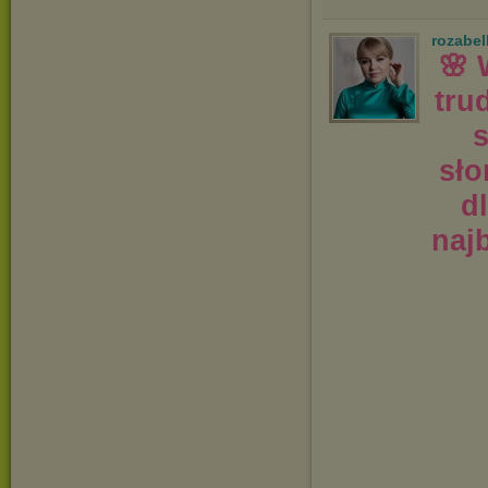
rozabel
🌸 
tru
s
sło
d
naj