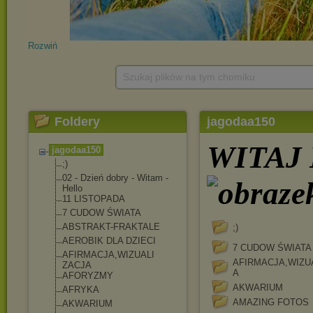
Rozwiń
Szukaj plików na tym chomiku
Foldery
jagodaa150
WITAJ
jagodaa150
;)
02 - Dzień dobry - Witam -
Hello
11 LISTOPADA
7 CUDOW ŚWIATA
ABSTRAKT-FRAKTALE
;)
AEROBIK DLA DZIECI
7 CUDOW ŚWIATA
AFIRMACJA,WIZUALI
AFIRMACJA,WIZU
ZACJA
A
AFORYZMY
AKWARIUM
AFRYKA
AMAZING FOTOS
AKWARIUM