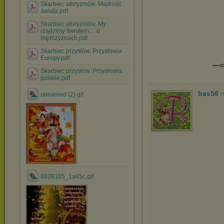
Skarbiec aforyzmów. Mądrość
świata.pdf
Skarbiec aforyzmów. My
rządzimy światem… o
mężczyznach.pdf
Skarbiec przysłów. Przysłowia
Europy.pdf
Skarbiec przysłów. Przysłowia
polskie.pdf
bas56
n
unnamed (2).gif
8039105_1a45c.gif