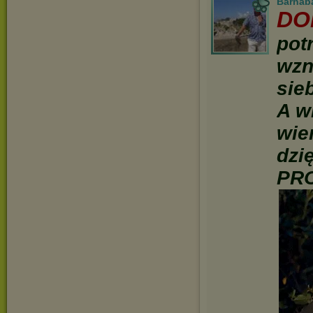
Barnab
DO
pot
wzn
sie
A w
wie
dzi
PRO