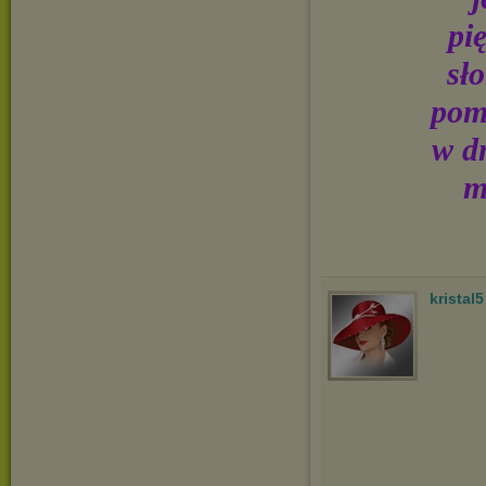
pi
sł
poma
w d
m
kristal5