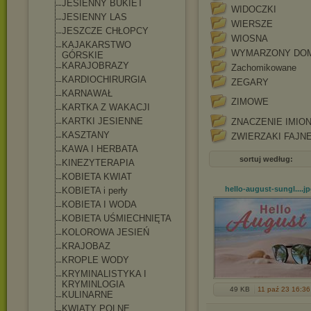
JESIENNY BUKIET
WIDOCZKI
JESIENNY LAS
WIERSZE
JESZCZE CHŁOPCY
WIOSNA
KAJAKARSTWO
WYMARZONY DOM
GÓRSKIE
KARAJOBRAZY
Zachomikowane
KARDIOCHIRURGIA
ZEGARY
KARNAWAŁ
ZIMOWE
KARTKA Z WAKACJI
KARTKI JESIENNE
ZNACZENIE IMIO
KASZTANY
ZWIERZAKI FAJN
KAWA I HERBATA
sortuj według:
KINEZYTERAPIA
KOBIETA KWIAT
hello-august-sungl...
.j
KOBIETA i perły
KOBIETA I WODA
KOBIETA UŚMIECHNIĘTA
KOLOROWA JESIEŃ
KRAJOBAZ
KROPLE WODY
KRYMINALISTYKA I
KRYMINLOGIA
49 KB
11 paź 23 16:36
KULINARNE
KWIATY POLNE