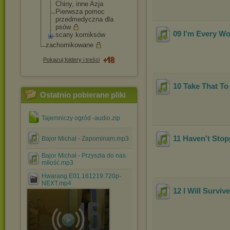
Chiny, inne Azja
Pierwsza pomoc
przedmedyczna dla
psów
09 I'm Every W
scany komiksów
zachomikowane
Pokazuj foldery i treści
10 Take That T
Ostatnio pobierane pliki
Tajemniczy ogród -audio.zip
11 Haven't Sto
Bajor Michał - Zapominam.mp3
Bajor Michał - Przyszła do nas
miłość.mp3
Hwarang.E01.161219.720p-
NEXT.mp4
12 I Will Survive