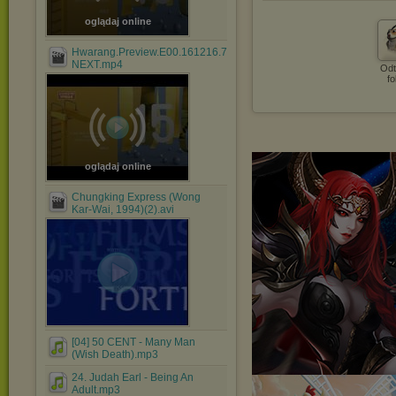
oglądaj online
Hwarang.Preview.E00.161216.720p-
NEXT.mp4
Odt
fo
oglądaj online
Chungking Express (Wong
Kar-Wai, 1994)(2).avi
[04] 50 CENT - Many Man
(Wish Death).mp3
24. Judah Earl - Being An
Adult.mp3