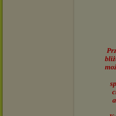
Pr
bli
moż
s
c
a