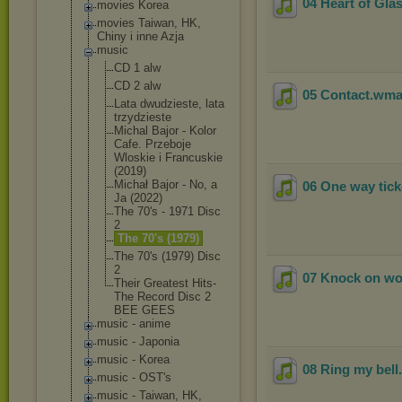
04 Heart of Gla
movies Korea
movies Taiwan, HK,
Chiny i inne Azja
music
CD 1 alw
CD 2 alw
05 Contact
.wm
Lata dwudzieste, lata
trzydzieste
Michal Bajor - Kolor
Cafe. Przeboje
Wloskie i Francuskie
(2019)
Michał Bajor - No, a
06 One way tick
Ja (2022)
The 70's - 1971 Disc
2
The 70's (1979)
The 70's (1979) Disc
2
07 Knock on w
Their Greatest Hits-
The Record Disc 2
BEE GEES
music - anime
music - Japonia
music - Korea
08 Ring my bell
music - OST's
music - Taiwan, HK,