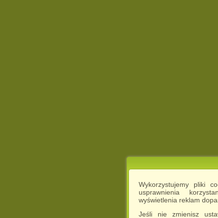
Wykorzystujemy pliki c
usprawnienia korzyst
wyświetlenia reklam dop
Jeśli nie zmienisz ust