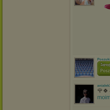
Poszuk
anialek
🌹🍀
moim