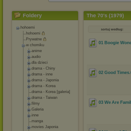
Foldery
The 70's (1979)
hohoemi
sortuj według:
hohoemi
Prywatne
01 Boogie Won
w chomiku
anime
audio
dla dzieci
drama - Chiny
02 Good Times
drama - inne
drama - Japonia
drama - Korea
drama - Korea [galeria]
drama - Taiwan
03 We Are Fami
filmy
Galeria
inne
manga
movies Japonia