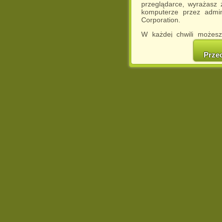
przeglądarce, wyrażasz
komputerze przez admin
Corporation.
W każdej chwili możesz
cookies w swojej przeglą
w naszej Pol
Prze
http://chomikuj.pl/Polity
Jednocześnie informuje
może spowodować ogr
Chomikuj.pl.
W przypadku braku twojej
prosimy o opuszczenie se
Wykorzystanie plików c
(dostosowanie reklam do
działań marketingowych).
Wyrażenie sprzeciwu spo
będzie dopasowana do Tw
wyświetlona przypadkowo
Istnieje możliwość zmian
sposób uniemożliwiając
urządzeniu końcowym. M
dokonując odpowiednich
internetowej.