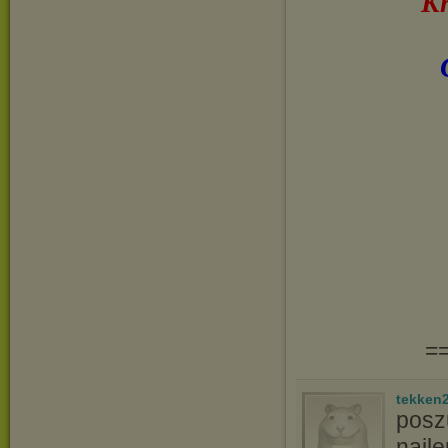
Kr
=
tekken
poszu
najle