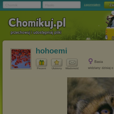
Chomik
Hasło
zapomniałem
hohoemi
Basia
widziany: dzisiaj o
Prezent
Ulubiony
Wiadomość