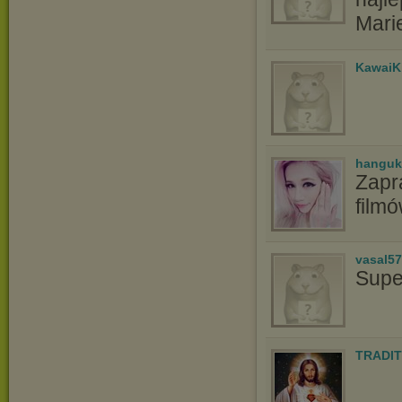
Mari
KawaiK
hanguk
Zapr
film
vasal5
Supe
TRADIT