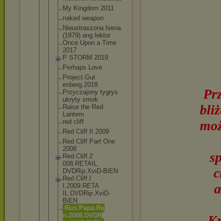
My Kingdom 2011
naked weapon
Nieustraszo
na hiena
(1979) ang lektor
Once Upon a Time
2017
P STORM 2019
Perhaps Love
Project.Gut
enberg.2018
Pr
Przyczajony tygrys
ukryty smok
bli
Raise the Red
Lantern
red cliff
moż
Red Cliff II 2009
Red Cliff Part One
2008
s
Red.Cliff.2
008.RETAIL.
c
DVDRip.XviD
-BiEN
Red.Cliff.I
a
I.2009.RETA
IL.DVDRip.X
viD-
BiEN
Run.Papa.Ru
n.2008.DVDR
Kr