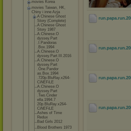
movies Korea
movies Taiwan, HK,
Chiny i inne Azja
A Chinese Ghost
run.papa.run.20
Story (Complete)
A Chinese Ghost
Story 1987
A.Chinese.O
dyssey.Part
.I.Pandoras
.Box.1994
run.papa.run.20
A.Chinese.O
dyssey.Part
.III.2016
A.Chinese.O
dyssey.Part
.One.Pandor
as.Box.1994
run.papa.run.20
.720p.BluRa
y.x264-
CiNE
FiLE
A.Chinese.O
dyssey.Part
.Two.Cinder
ella.1994.7
20p.BluRay.
x264-
run.papa.run.20
CiNEFi
LE
Ashes of Time
Redux
Bad Girls 2012
Blood Brothers 1973