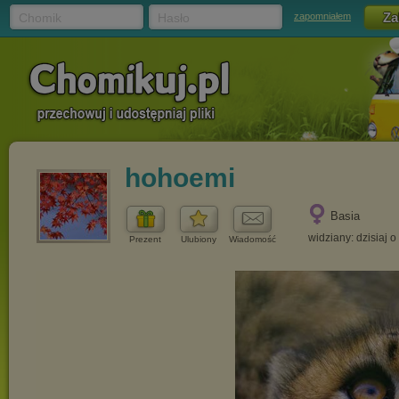
Chomik
Hasło
zapomniałem
hohoemi
Basia
widziany: dzisiaj o
Prezent
Ulubiony
Wiadomość