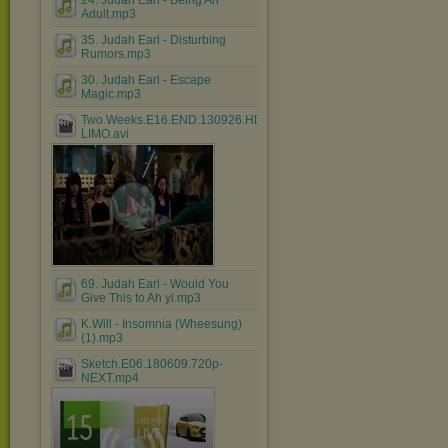
24. Judah Earl - Being An
Adult.mp3
35. Judah Earl - Disturbing
Rumors.mp3
30. Judah Earl - Escape
Magic.mp3
Two.Weeks.E16.END.130926.HDTV.H264.720p-
LIMO.avi
69. Judah Earl - Would You
Give This to Ah yi.mp3
K.Will - Insomnia (Wheesung)
(1).mp3
Sketch.E06.180609.720p-
NEXT.mp4