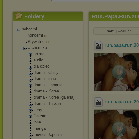
Foldery
Run.Papa.Run.20
hohoemi
sortuj według:
hohoemi
Prywatne
run.papa.run.20
w chomiku
anime
audio
dla dzieci
drama - Chiny
drama - inne
drama - Japonia
drama - Korea
drama - Korea [galeria]
run.papa.run.20
drama - Taiwan
filmy
Galeria
inne
manga
movies Japonia