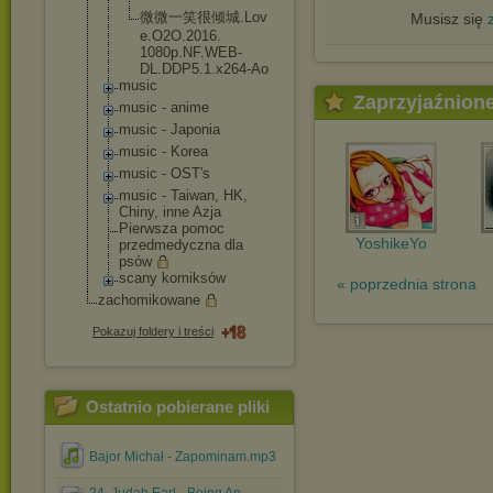
微微一笑很倾城.Lov
Musisz się
e.O2O.2016.
1080p.NF.WE
B-
DL.DDP5.1
.x264-Ao
music
Zaprzyjaźnion
music - anime
music - Japonia
music - Korea
music - OST's
music - Taiwan, HK,
Chiny, inne Azja
Pierwsza pomoc
YoshikeYo
przedmedyczna dla
psów
scany komiksów
« poprzednia strona
zachomikowane
Pokazuj foldery i treści
Ostatnio pobierane pliki
Bajor Michał - Zapominam.mp3