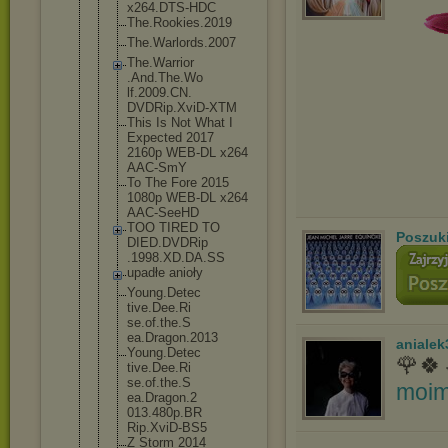
x264.DTS-HD
C
The.Rookies
.2019
The.Warlord
s.2007
The.Warrior
.And.The.Wo
lf.2009.CN.
DVDRip.XviD
-XTM
This Is Not What I
Expected 2017
2160p WEB-DL x264
AAC-SmY
To The Fore 2015
1080p WEB-DL x264
AAC-SeeHD
TOO TIRED TO
Poszuk
DIED.DVDRip
.1998.XD.DA
.SS
upadłe anioły
Young.Detec
tive.Dee.Ri
se.of.the.S
ea.Dragon.2
013
anialek
Young.Detec
🌹🍀
tive.Dee.Ri
se.of.the.S
moim
ea.Dragon.2
013.480p.BR
Rip.XviD-BS
5
Z Storm 2014