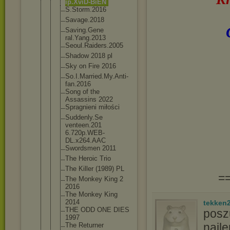
ip.XviD-BiE
N
S.Storm.201
6
Savage.2018
Saving.Gene
ral.Yang.20
13
Seoul.Raide
rs.2005
Shadow 2018 pl
Sky on Fire 2016
So.I.Marrie
d.My.Anti-
f
an.2016
Song of the
Assassins 2022
Spragnieni miłości
Suddenly.Se
venteen.201
6.720p.WEB-
DL.x264.AAC
Swordsmen 2011
The Heroic Trio
The Killer (1989) PL
=
The Monkey King 2
2016
The Monkey King
2014
tekken
THE ODD ONE DIES
poszu
1997
najle
The Returner