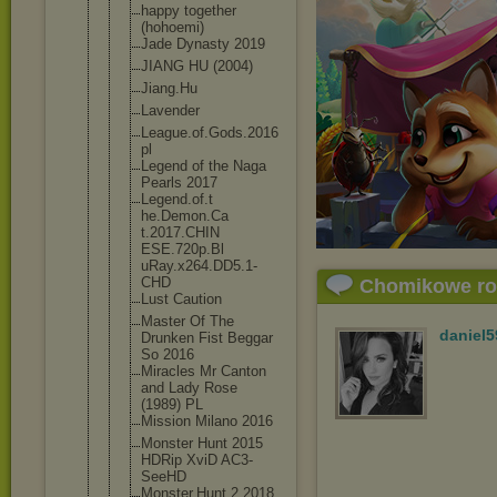
happy together
(hohoemi)
Jade Dynasty 2019
JIANG HU (2004)
Jiang.Hu
Lavender
League.of.G
ods.2016
pl
Legend of the Naga
Pearls 2017
Legend.of.t
he.Demon.Ca
t.2017.CHIN
ESE.720p.Bl
uRay.x264.D
D5.1-
CHD
Chomikowe r
Lust Caution
Master Of The
daniel5
Drunken Fist Beggar
So 2016
Miracles Mr Canton
and Lady Rose
(1989) PL
Mission Milano 2016
Monster Hunt 2015
HDRip XviD AC3-
SeeHD
Monster.Hun
t.2.2018