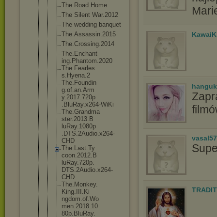
The Road Home
Mari
The Silent War.2012
The wedding banquet
The.Assassi
n.2015
KawaiK
The.Crossin
g.2014
The.Enchant
ing.Phantom
.2020
The.Fearles
s.Hyena.2
The.Foundin
hanguk
g.of.an.Arm
Zapr
y.2017.720p
.BluRay.x26
4-WiKi
film
The.Grandma
ster.2013.B
luRay.1080p
.DTS.2Audio
.x264-
vasal5
CHD
Supe
The.Last.Ty
coon.2012.B
luRay.720p.
DTS.2Audio.
x264-
CHD
The.Monkey.
TRADIT
King.III.Ki
ngdom.of.Wo
men.2018.10
80p.BluRay.