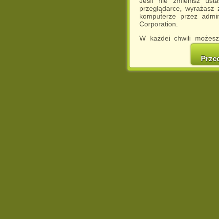
Jeśli nie zmienisz ust
przeglądarce, wyrażasz
komputerze przez admin
Corporation.
W każdej chwili możesz
cookies w swojej przeglą
w naszej Pol
Prze
http://chomikuj.pl/Polity
Jednocześnie informuje
może spowodować ogr
Chomikuj.pl.
W przypadku braku twojej
prosimy o opuszczenie se
Wykorzystanie plików c
(dostosowanie reklam do
działań marketingowych).
Wyrażenie sprzeciwu spo
będzie dopasowana do Tw
wyświetlona przypadkowo
Istnieje możliwość zmian
sposób uniemożliwiając
urządzeniu końcowym. M
dokonując odpowiednich
internetowej.