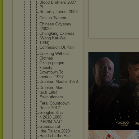
Blood Brothers 2007
PL
Butterfly.L
overs.2008
Casino Tycoon
Chinese Odyssey
(2002)
Chungking Express
(Wong Kar-Wai,
1994)
Confession.
Of.Pain
Cooking Without
Clothes
Czego pragną
kobiety
Downtown.To
rpedoes.199
7
Drunken Master 1978
Drunken.Mas
ter.II.1994
Executioner
s
Fatal Countdown
Reset.2017
Genghis.Kha
n.2018.1080
P.H264.AAC
Guardian.of
.the.Palace
.2020
Hands In the Hair