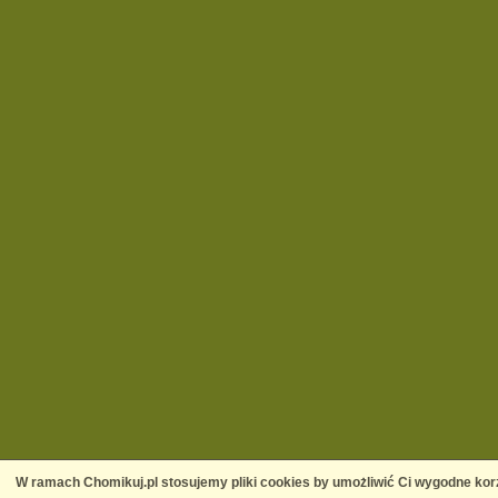
W ramach Chomikuj.pl stosujemy pliki cookies by umożliwić Ci wygodne korz