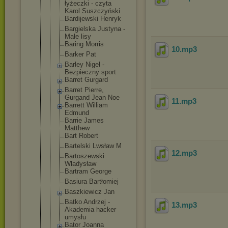
łyżeczki - czyta
Karol Suszczyński
Bardijewski Henryk
Bargielska Justyna -
Małe lisy
Baring Morris
10
.mp3
Barker Pat
Barley Nigel -
Bezpieczny sport
Barret Gurgard
Barret Pierre,
Gurgand Jean Noe
11
.mp3
Barrett William
Edmund
Barrie James
Matthew
Bart Robert
Bartelski Lwsław M
12
.mp3
Bartoszewsk
i
Władysław
Bartram George
Basiura Bartłomiej
Baszkiewicz Jan
Batko Andrzej -
13
.mp3
Akademia hacker
umysłu
Bator Joanna