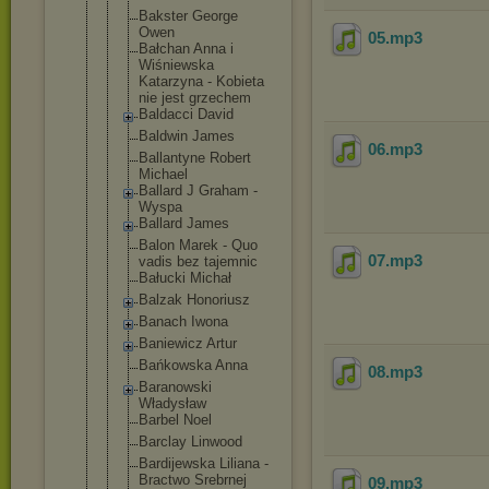
Bakster George
Owen
05
.mp3
Bałchan Anna i
Wiśniewska
Katarzyna - Kobieta
nie jest grzechem
Baldacci David
Baldwin James
06
.mp3
Ballantyne Robert
Michael
Ballard J Graham -
Wyspa
Ballard James
Balon Marek - Quo
07
.mp3
vadis bez tajemnic
Bałucki Michał
Balzak Honoriusz
Banach Iwona
Baniewicz Artur
Bańkowska Anna
08
.mp3
Baranowski
Władysław
Barbel Noel
Barclay Linwood
Bardijewska Liliana -
Bractwo Srebrnej
09
.mp3