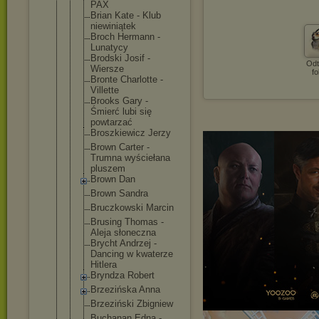
PAX
Brian Kate - Klub
niewiniątek
Broch Hermann -
Lunatycy
Brodski Josif -
Odt
Wiersze
fo
Bronte Charlotte -
Villette
Brooks Gary -
Śmierć lubi się
powtarzać
Broszkiewic
z Jerzy
Brown Carter -
Trumna wyściełana
pluszem
Brown Dan
Brown Sandra
Bruczkowski Marcin
Brusing Thomas -
Aleja słoneczna
Brycht Andrzej -
Dancing w kwaterze
Hitlera
Bryndza Robert
Brzezińska Anna
Brzeziński Zbigniew
Buchanan Edna -