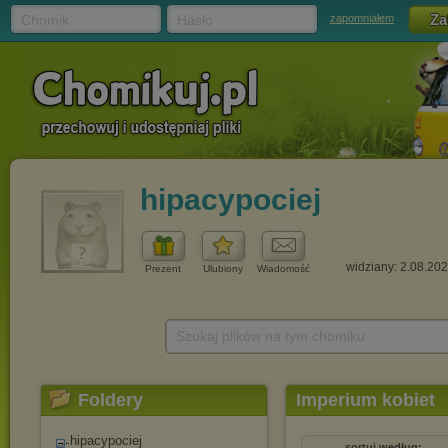
Chomik
Hasło
zapomniałem
hipacypociej
widziany: 2.08.20
Prezent
Ulubiony
Wiadomość
Szukaj plików na tym chomiku
Foldery
Imperium kobiet
hipacypociej
sortuj według: