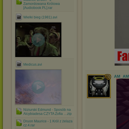
Zamordowana Królowa
[Audiobook PL].rar
Wielki bieg (1981).avi
Medicus.avi
AM_AM
Niziurski Edmund - Sposób na
Alcybiadesa CZYTA Zofia ....zip
Druon Maurice - 1 Król z żelaza
cz.4.rar