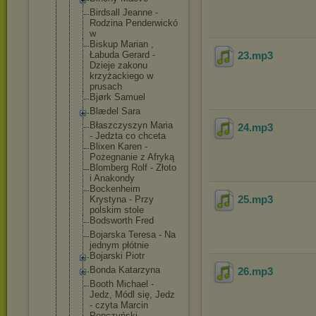
Birdsall Jeanne -
Rodzina Penderwickó
w
Biskup Marian ,
Łabuda Gerard -
23
.mp3
Dzieje zakonu
krzyżackieg
o w
prusach
Bjørk Samuel
Blædel Sara
Błaszczyszy
n Maria
24
.mp3
- Jedzta co chceta
Blixen Karen -
Pożegnanie z Afryką
Blomberg Rolf - Złoto
i Anakondy
Bockenheim
25
.mp3
Krystyna - Przy
polskim stole
Bodsworth Fred
Bojarska Teresa - Na
jednym płótnie
Bojarski Piotr
Bonda Katarzyna
26
.mp3
Booth Michael -
Jedz, Módl się, Jedz
- czyta Marcin
Popczyński