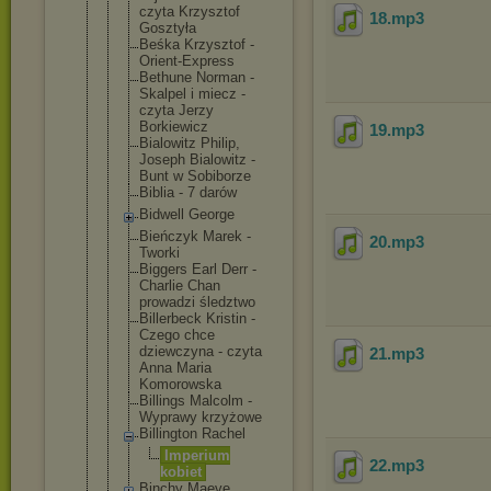
czyta Krzysztof
18
.mp3
Gosztyła
Beśka Krzysztof -
Orient-Expr
ess
Bethune Norman -
Skalpel i miecz -
czyta Jerzy
Borkiewicz
19
.mp3
Bialowitz Philip,
Joseph Bialowitz -
Bunt w Sobiborze
Biblia - 7 darów
Bidwell George
Bieńczyk Marek -
20
.mp3
Tworki
Biggers Earl Derr -
Charlie Chan
prowadzi śledztwo
Billerbeck Kristin -
Czego chce
dziewczyna - czyta
21
.mp3
Anna Maria
Komorowska
Billings Malcolm -
Wyprawy krzyżowe
Billington Rachel
Imperium
22
.mp3
kobiet
Binchy Maeve