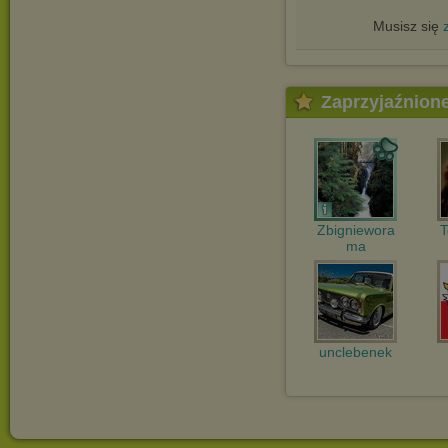
Musisz się
Zaprzyjaźnion
Zbigniewora
T
ma
unclebenek