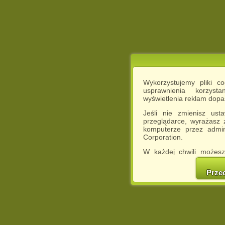
Wykorzystujemy pliki c
usprawnienia korzyst
wyświetlenia reklam dop
Jeśli nie zmienisz ust
przeglądarce, wyrażasz
komputerze przez admin
Corporation.
W każdej chwili możesz
cookies w swojej przeglą
w naszej Pol
Prze
http://chomikuj.pl/Polity
Jednocześnie informuje
może spowodować ogr
Chomikuj.pl.
W przypadku braku twojej