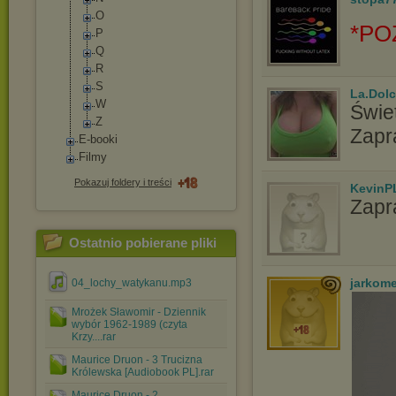
O
*PO
P
Q
R
S
La.Dolc
W
Świet
Z
Zapr
E-booki
Filmy
Pokazuj foldery i treści
KevinP
Zapr
Ostatnio pobierane pliki
jarkom
04_lochy_watykanu.mp3
Mrożek Sławomir - Dziennik
wybór 1962-1989 (czyta
Krzy....rar
Maurice Druon - 3 Trucizna
Królewska [Audiobook PL].rar
Maurice Druon - 2