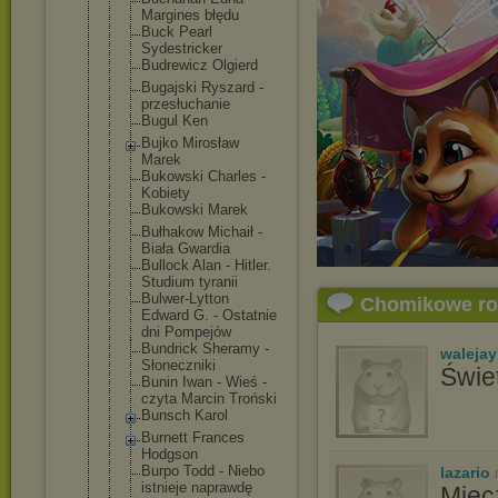
Margines błędu
Buck Pearl
Sydestricke
r
Budrewicz Olgierd
Bugajski Ryszard -
przesłuchan
ie
Bugul Ken
Bujko Mirosław
Marek
Bukowski Charles -
Kobiety
Bukowski Marek
Bułhakow Michaił -
Biała Gwardia
Bullock Alan - Hitler.
Studium tyranii
Bulwer-Lytt
on
Chomikowe r
Edward G. - Ostatnie
dni Pompejów
Bundrick Sheramy -
waleja
Słoneczniki
Świe
Bunin Iwan - Wieś -
czyta Marcin Troński
Bunsch Karol
Burnett Frances
Hodgson
Burpo Todd - Niebo
lazario
istnieje naprawdę
Miecz