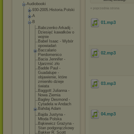
Audiobooki
« poprzednia strona
930-2005.Histo
ria.Polski
A
B
01
.mp3
Babczenko Arkadij -
Dziesięć kawałków o
wojnie
Babel Isaac - Wybór
opowiadań
Baccalario
02
.mp3
Pierdomenic
o
Bacia Jennifer -
Ujarzmić zło
Badde Paul -
Guadalupe -
objawienie, które
zmieniło dzieje
03
.mp3
świata
Baggott Julianna -
Nowa Ziemia
Bagley Desmond -
Cytadela w Andach
Bahdaj Adam
04
.mp3
Bajda Justyna -
Młoda Polska
Bąkiewicz Grażyna -
Stan podgorączko
wy
Bakker R. Scott