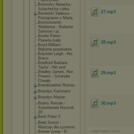
Borovsky Natasha -
Szlachecka córka
27
.mp3
Borowski Tadeusz -
Pożegnanie z Marią
Borzestowsk
i
Waldemar - Bulterier
Samson i ja
Boulle Pierre -
Planeta małp
28
.mp3
Boyd William -
Błękitne popołudnie
Brackett Leigh - Rio
Bravo
Bradford Barbara
Taylor - Akt woli
Bradley James, Ron
29
.mp3
Powers - Sztandar
Chwały
Brandstaett
er Roman
Brandys Kazimierz
Brandys Marian
30
.mp3
Bratny Roman -
Kolumbowie Rocznik
20
Brett Peter V
Brett Simon -
Wstrząs dla systemu
Brewer Gene - K-
« poprzednia strona