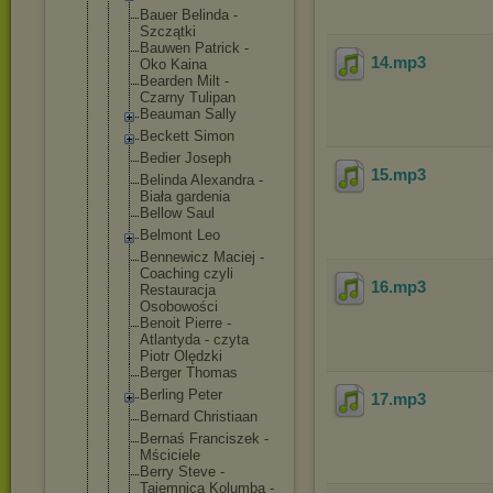
Bauer Belinda -
Szczątki
Bauwen Patrick -
14
.mp3
Oko Kaina
Bearden Milt -
Czarny Tulipan
Beauman Sally
Beckett Simon
Bedier Joseph
15
.mp3
Belinda Alexandra -
Biała gardenia
Bellow Saul
Belmont Leo
Bennewicz Maciej -
Coaching czyli
16
.mp3
Restauracja
Osobowości
Benoit Pierre -
Atlantyda - czyta
Piotr Olędzki
Berger Thomas
Berling Peter
17
.mp3
Bernard Christiaan
Bernaś Franciszek -
Mściciele
Berry Steve -
Tajemnica Kolumba -