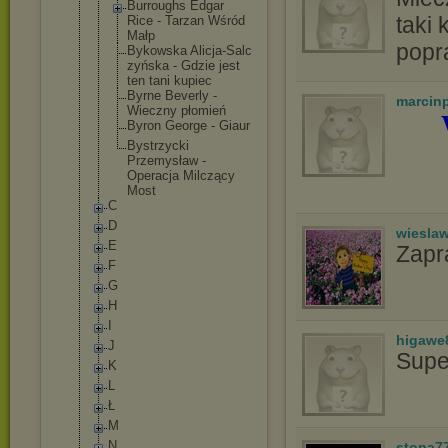
Burroughs Edgar
taki 
Rice - Tarzan Wśród
Małp
popr
Bykowska Alicja-Salc
zyńska - Gdzie jest
ten tani kupiec
Byrne Beverly -
marcin
Wieczny płomień
Byron George - Giaur
Bystrzycki
Przemysław -
Operacja Milczący
Most
C
D
wiesla
E
Zapr
F
G
H
I
higawe
J
Supe
K
L
Ł
M
N
stopa7