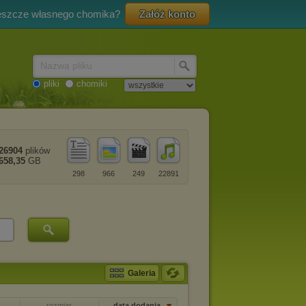
eszcze własnego chomika?
Załóż konto
Nazwa pliku
pliki
chomiki
26904
plików
658,35
GB
298
966
249
22891
Galeria
rozmiar
data dodania