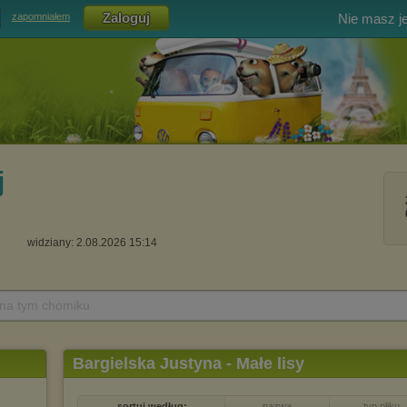
Nie masz j
zapomniałem
j
widziany: 2.08.2026 15:14
 na tym chomiku
Bargielska Justyna - Małe lisy
sortuj według:
nazwa
typ pliku