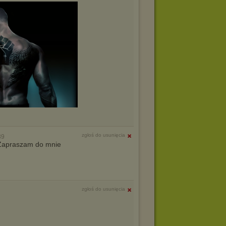
zgłoś do usunięcia
39
. Zapraszam do mnie
zgłoś do usunięcia