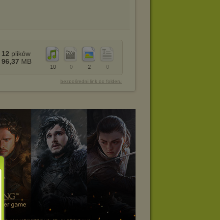
12
plików
96,37
MB
10
0
2
0
bezpośredni link do folderu