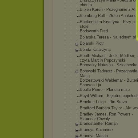
Błaszczyszy
n Maria - Jedzta co
chceta
Blixen Karen - Pożegnanie z Afr
Blomberg Rolf - Złoto i Anakond
Bockenheim Krystyna - Przy po
stole
Bodsworth Fred
Bojarska Teresa - Na jednym płó
Bojarski Piotr
Bonda Katarzyna
Booth Michael - Jedz, Módl się, 
czyta Marcin Popczyński
Borovsky Natasha - Szlachecka
Borowski Tadeusz - Pożegnanie
Marią
Borzestowsk
i Waldemar - Bulteri
Samson i ja
Boulle Pierre - Planeta małp
Boyd William - Błękitne popołud
Brackett Leigh - Rio Bravo
Bradford Barbara Taylor - Akt wol
Bradley James, Ron Powers -
Sztandar Chwały
Brandstaett
er Roman
Brandys Kazimierz
Brandys Marian