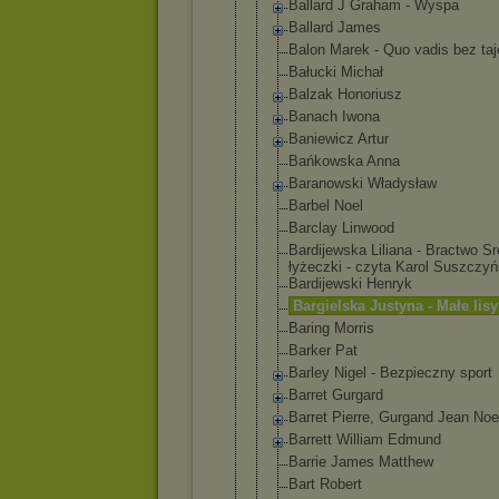
Ballard J Graham - Wyspa
Ballard James
Balon Marek - Quo vadis bez ta
Bałucki Michał
Balzak Honoriusz
Banach Iwona
Baniewicz Artur
Bańkowska Anna
Baranowski Władysław
Barbel Noel
Barclay Linwood
Bardijewska Liliana - Bractwo Sr
łyżeczki - czyta Karol Suszczyń
Bardijewski Henryk
Bargielska Justyna - Małe lisy
Baring Morris
Barker Pat
Barley Nigel - Bezpieczny sport
Barret Gurgard
Barret Pierre, Gurgand Jean Noe
Barrett William Edmund
Barrie James Matthew
Bart Robert