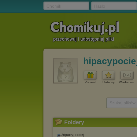
Chomik
Hasło
hipacypocie
Prezent
Ulubiony
Wiadomość
Szukaj plików
Foldery
hipacypociej