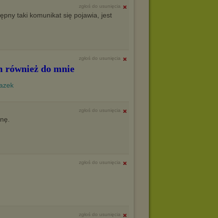
zgłoś do usunięcia
stępny taki komunikat się pojawia, jest
zgłoś do usunięcia
 również do mnie
zgłoś do usunięcia
nę.
zgłoś do usunięcia
zgłoś do usunięcia