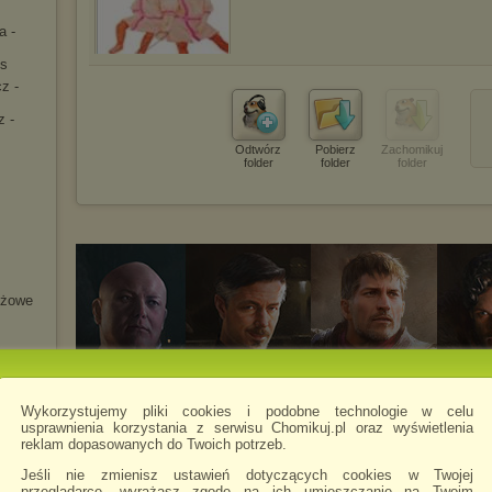
a -
s
z -
z -
Odtwórz
Pobierz
Zachomikuj
folder
folder
folder
yżowe
Wykorzystujemy pliki cookies i podobne technologie w celu
usprawnienia korzystania z serwisu Chomikuj.pl oraz wyświetlenia
reklam dopasowanych do Twoich potrzeb.
Jeśli nie zmienisz ustawień dotyczących cookies w Twojej
przeglądarce, wyrażasz zgodę na ich umieszczanie na Twoim