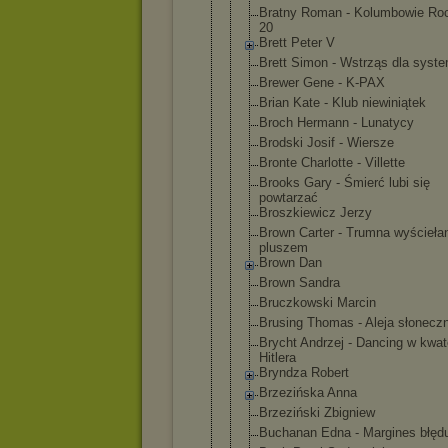
Bratny Roman - Kolumbowie Ro
20
Brett Peter V
Brett Simon - Wstrząs dla syst
Brewer Gene - K-PAX
Brian Kate - Klub niewiniątek
Broch Hermann - Lunatycy
Brodski Josif - Wiersze
Bronte Charlotte - Villette
Brooks Gary - Śmierć lubi się
powtarzać
Broszkiewic
z Jerzy
Brown Carter - Trumna wyścieła
pluszem
Brown Dan
Brown Sandra
Bruczkowski Marcin
Brusing Thomas - Aleja słonecz
Brycht Andrzej - Dancing w kwat
Hitlera
Bryndza Robert
Brzezińska Anna
Brzeziński Zbigniew
Buchanan Edna - Margines błęd