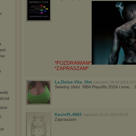
e
a
anii
nie
*POZDRAWIAM*
*ZAPRASZAM*
n
La.Dolce.Vita_film
napisano 28.04.2024 10:
Świetny zbiór. NBA Playoffs 2024 i inne..
rawdę
Wśród
dzie
KevinPL4902
napisano 10.01.2025 05:59
ń
Zapraszam
ja