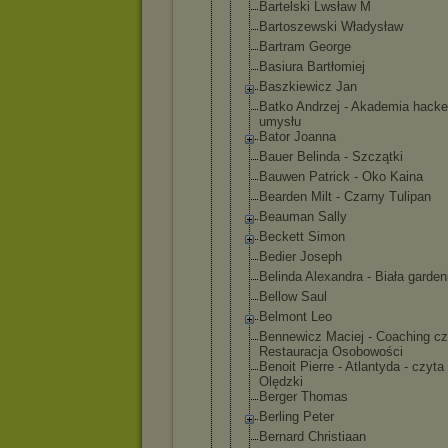
Bartelski Lwsław M
Bartoszewsk
i Władysław
Bartram George
Basiura Bartłomiej
Baszkiewicz Jan
Batko Andrzej - Akademia hacke
umysłu
Bator Joanna
Bauer Belinda - Szczątki
Bauwen Patrick - Oko Kaina
Bearden Milt - Czarny Tulipan
Beauman Sally
Beckett Simon
Bedier Joseph
Belinda Alexandra - Biała garden
Bellow Saul
Belmont Leo
Bennewicz Maciej - Coaching cz
Restauracja Osobowości
Benoit Pierre - Atlantyda - czyta 
Olędzki
Berger Thomas
Berling Peter
Bernard Christiaan