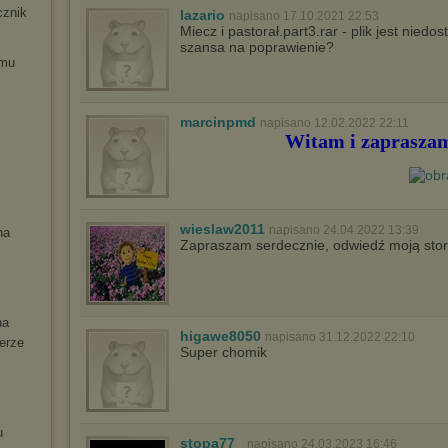
cznik
lazario
napisano 17.10.2021 22:53
Miecz i pastorał.part3.rar - plik jest niedo
szansa na poprawienie?
emu
marcinpmd
napisano 12.02.2022 22:11
Witam i zapraszam
wieslaw2011
napisano 24.04.2022 13:39
na
Zapraszam serdecznie, odwiedź moją stor
na
higawe8050
napisano 31.12.2022 22:10
erze
Super chomik
u
stopa77_
napisano 24.03.2023 16:46