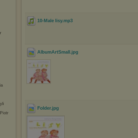
10-Male lisy
.mp3
r
AlbumArtSmall
.jpg
ia
yli
Folder
.jpg
Piotr