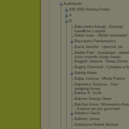
Audiobooki
930-2005.Histo
ria.Polski
A
B
Babczenko Arkadij - Dziesięć
kawałków o wojnie
Babel Isaac - Wybór opowiadań
Baccalario Pierdomenic
o
Bacia Jennifer - Ujarzmić zło
Badde Paul - Guadalupe - objawi
które zmieniło dzieje świata
Baggott Julianna - Nowa Ziemia
Bagley Desmond - Cytadela w 
Bahdaj Adam
Bajda Justyna - Młoda Polska
Bąkiewicz Grażyna - Stan
podgorączko
wy
Bakker R. Scott
Bakster George Owen
Bałchan Anna i Wiśniewska Kat
- Kobieta nie jest grzechem
Baldacci David
Baldwin James
Ballantyne Robert Michael