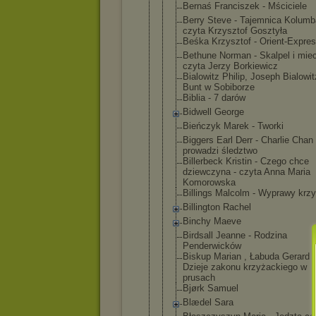
Bernaś Franciszek - Mściciele
Berry Steve - Tajemnica Kolumb
czyta Krzysztof Gosztyła
Beśka Krzysztof - Orient-Expr
es
Bethune Norman - Skalpel i miec
czyta Jerzy Borkiewicz
Bialowitz Philip, Joseph Bialowit
Bunt w Sobiborze
Biblia - 7 darów
Bidwell George
Bieńczyk Marek - Tworki
Biggers Earl Derr - Charlie Chan
prowadzi śledztwo
Billerbeck Kristin - Czego chce
dziewczyna - czyta Anna Maria
Komorowska
Billings Malcolm - Wyprawy krz
Billington Rachel
Binchy Maeve
Birdsall Jeanne - Rodzina
Penderwickó
w
Biskup Marian , Łabuda Gerard -
Dzieje zakonu krzyżackieg
o w
prusach
Bjørk Samuel
Blædel Sara