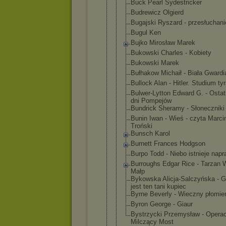
Buck Pearl Sydestricke
r
Budrewicz Olgierd
Bugajski Ryszard - przesłuchan
i
Bugul Ken
Bujko Mirosław Marek
Bukowski Charles - Kobiety
Bukowski Marek
Bułhakow Michaił - Biała Gwardi
Bullock Alan - Hitler. Studium tyr
Bulwer-Lytt
on Edward G. - Ostat
dni Pompejów
Bundrick Sheramy - Słoneczniki
Bunin Iwan - Wieś - czyta Marci
Troński
Bunsch Karol
Burnett Frances Hodgson
Burpo Todd - Niebo istnieje nap
Burroughs Edgar Rice - Tarzan 
Małp
Bykowska Alicja-Salc
zyńska - G
jest ten tani kupiec
Byrne Beverly - Wieczny płomie
Byron George - Giaur
Bystrzycki Przemysław - Operac
Milczący Most