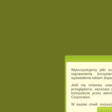
Wykorzystujemy pliki c
usprawnienia korzyst
wyświetlenia reklam dop
Jeśli nie zmienisz ust
przeglądarce, wyrażasz
komputerze przez admin
Corporation.
W każdej chwili możesz
cookies w swojej przeglą