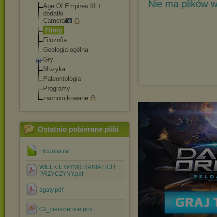
Nie ma plików w
Age Of Empires III +
dodatki
Camera
Filmy
Filozofia
Geologia ogólna
Gry
Muzyka
Paleontologia
Programy
zachomikowane
Ostatnio pobierane pliki
Filozofia.rar
WIELKIE WYMIERANIA I ICH
PRZYCZYNY.pdf
agaty.pdf
03_pierscienice.pps