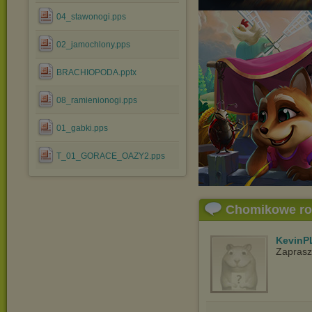
04_stawonogi.pps
02_jamochlony.pps
BRACHIOPODA.pptx
08_ramienionogi.pps
01_gabki.pps
T_01_GORACE_OAZY2.pps
Chomikowe r
KevinP
Zapras