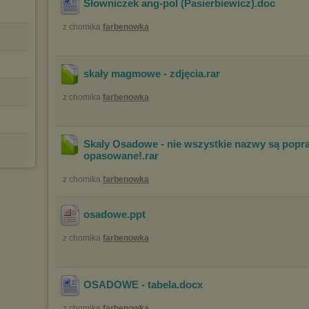
Słowniczek ang-pol (Pasierbiewicz)
.doc
z chomika
farbenowka
skały magmowe - zdjęcia
.rar
z chomika
farbenowka
Skaly Osadowe - nie wszystkie nazwy są popr
opasowane!
.rar
z chomika
farbenowka
osadowe
.ppt
z chomika
farbenowka
OSADOWE - tabela
.docx
z chomika
farbenowka