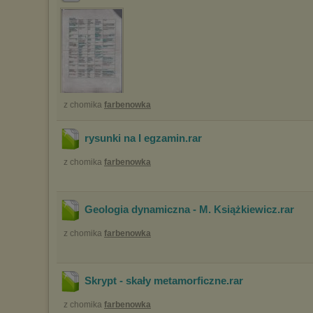
marketingowych).
Wyrażenie sprzeciwu spowoduje, że wyświetlana Ci reklama nie
będzie dopasowana do Twoich preferencji, a będzie to reklama
wyświetlona przypadkowo.
Istnieje możliwość zmiany ustawień przeglądarki internetowej w
sposób uniemożliwiający przechowywanie plików cookies na
urządzeniu końcowym. Można również usunąć pliki cookies,
dokonując odpowiednich zmian w ustawieniach przeglądarki
z chomika
farbenowka
internetowej.
Pełną informację na ten temat znajdziesz pod adresem
http://chomikuj.pl/PolitykaPrywatnosci.aspx
.
rysunki na I egzamin
.rar
z chomika
farbenowka
Geologia dynamiczna - M. Książkiewicz
.rar
z chomika
farbenowka
Skrypt - skały metamorficzne
.rar
z chomika
farbenowka