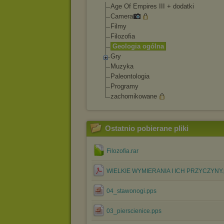
Age Of Empires III + dodatki
Camera
Filmy
Filozofia
Geologia ogólna
Gry
Muzyka
Paleontologia
Programy
zachomikowane
Ostatnio pobierane pliki
Filozofia.rar
WIELKIE WYMIERANIA I ICH PRZYCZYNY.
04_stawonogi.pps
03_pierscienice.pps