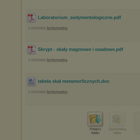
Laboratorium_sedymentologiczne
.pdf
z chomika
farbenowka
Skrypt - skały magmowe i osadowe
.pdf
z chomika
farbenowka
tabela skał metamorficznych
.doc
z chomika
farbenowka
Pobierz
Zachomikuj
folder
folder