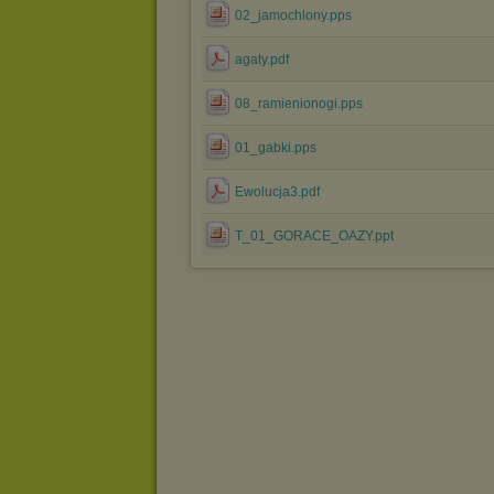
02_jamochlony.pps
agaty.pdf
08_ramienionogi.pps
01_gabki.pps
Ewolucja3.pdf
T_01_GORACE_OAZY.ppt