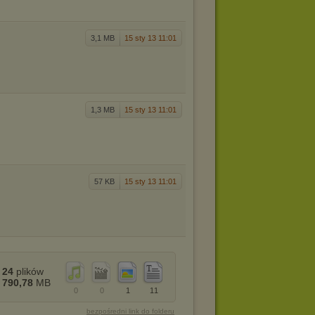
3,1 MB
15 sty 13 11:01
1,3 MB
15 sty 13 11:01
57 KB
15 sty 13 11:01
24
plików
790,78
MB
0
0
1
11
bezpośredni link do folderu