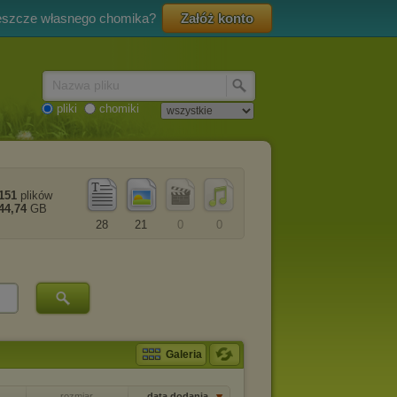
eszcze własnego chomika?
Załóż konto
Nazwa pliku
pliki
chomiki
151
plików
44,74
GB
28
21
0
0
Galeria
rozmiar
data dodania