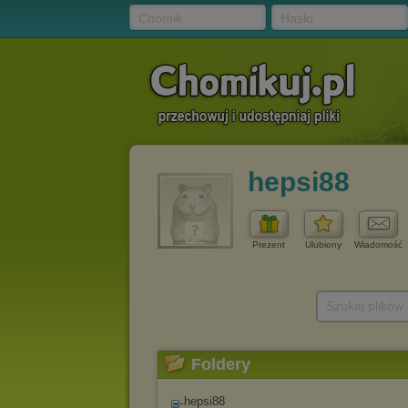
Chomik
Hasło
hepsi88
Prezent
Ulubiony
Wiadomość
Szukaj plików
Foldery
hepsi88