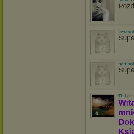
Poz
keweta
Supe
henibo
Supe
Tiili
nap
Wit
mn
Dok
Ksią