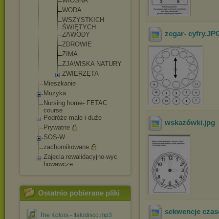
WIOSNA
WODA
WSZYSTKICH
ŚWIĘTYCH
zegar- cyfry
.JP
ZAWODY
ZDROWIE
ZIMA
ZJAWISKA NATURY
ZWIERZĘTA
Mieszkanie
Muzyka
Nursing home- FETAC
course
Podróże małe i duże
wskazówki
.jpg
Prywatne
SOS-W
zachomikowane
Zajęcia rewalidacyjno-wyc
howawcze
Ostatnio pobierane pliki
sekwencje cza
The Kolors - Italodisco.mp3