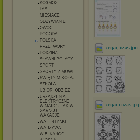
KOSMOS
LAS
MIESIĄCE
ODŻYWIANIE
OWOCE
POGODA
POLSKA
PRZETWORY
zegar, czas
.jpg
RODZINA
SŁAWNI POLACY
SPORT
SPORTY ZIMOWE
ŚWIĘTY MIKOŁAJ
SZKOŁA
UBIÓR, ODZIEŻ
URZĄDZENIA
ELEKTRYCZNE
zegar i czas
.jp
W MARCU JAK W
GARNCU
WAKACJE
WALENTYNKI
WARZYWA
WIELKANOC