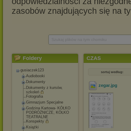
Szukaj plików na tym chomiku
Foldery
CZAS
gusiaczek123
sortuj według:
Audiobooki
Dokumenty
zegar
.jpg
Dokumenty z kursów,
szkoleń
Fotografia
Gimnazjum Specjalne
Godzina Kartowa- KÓŁKO
PODRÓŻNICZE, KÓŁKO
TEATRALNE
Konspekty
Książki