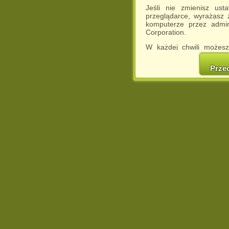
Jeśli nie zmienisz ust
przeglądarce, wyrażasz
komputerze przez admin
Corporation.
W każdej chwili możesz
cookies w swojej przeglą
w naszej Pol
Prze
http://chomikuj.pl/Polity
Jednocześnie informuje
może spowodować ogr
Chomikuj.pl.
W przypadku braku twojej
prosimy o opuszczenie se
Wykorzystanie plików c
(dostosowanie reklam do
działań marketingowych).
Wyrażenie sprzeciwu spo
będzie dopasowana do Tw
wyświetlona przypadkowo
Istnieje możliwość zmian
sposób uniemożliwiając
urządzeniu końcowym. M
dokonując odpowiednich