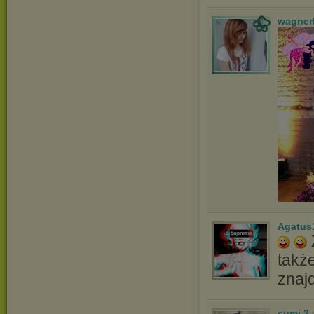
wagner
Agatus
także
znaj
sumi.3