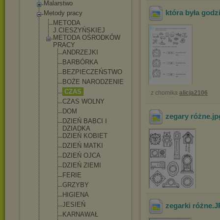
Malarstwo
która była godz
Metody pracy
METODA
J.CIESZYŃSKIEJ
METODA OŚRODKÓW
PRACY
ANDRZEJKI
BARBÓRKA
BEZPIECZEŃS
TWO
BOŻE NARODZENIE
CZAS
z chomika
alicja2106
CZAS WOLNY
DOM
zegary różne
.j
DZIEŃ BABCI I
DZIADKA
DZIEŃ KOBIET
DZIEŃ MATKI
DZIEŃ OJCA
DZIEŃ ZIEMI
FERIE
GRZYBY
HIGIENA
JESIEŃ
zegarki różne
.
KARNAWAŁ