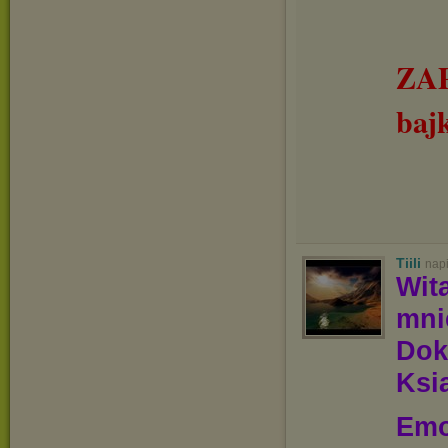
ZA
baj
Tiili
nap
Wit
mn
Dok
Ksią
Emo