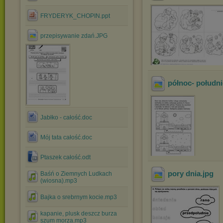
FRYDERYK_CHOPIN.ppt
przepisywanie zdań.JPG
północ- południ
Jabłko - całość.doc
Mój tata całość.doc
Ptaszek całość.odt
pory dnia
.jpg
Baśń o Ziemnych Ludkach
(wiosna).mp3
Bajka o srebrnym kocie.mp3
kapanie, plusk deszcz burza
szum morza.mp3