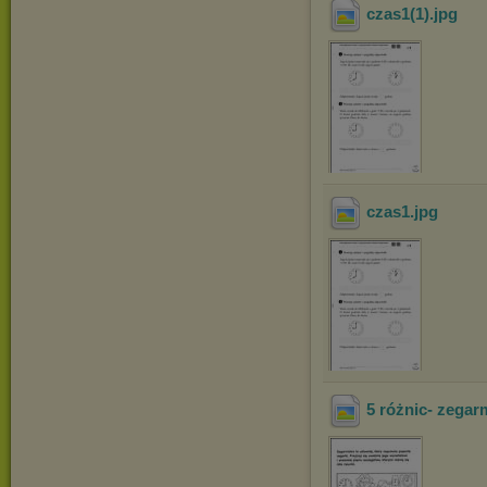
czas1(1)
.jpg
czas1
.jpg
5 różnic- zegar