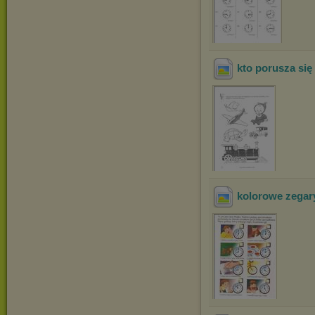
kto porusza się
kolorowe zegar