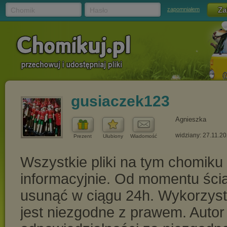
Chomik
Hasło
zapomniałem
gusiaczek123
Agnieszka
widziany: 27.11.2
Prezent
Ulubiony
Wiadomość