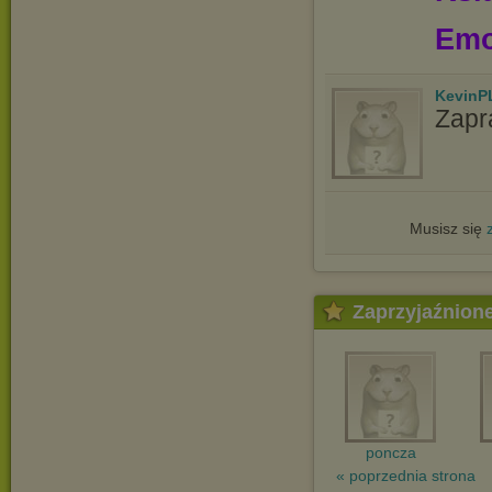
Emo
KevinP
Zapr
Musisz się
Zaprzyjaźnion
poncza
« poprzednia strona