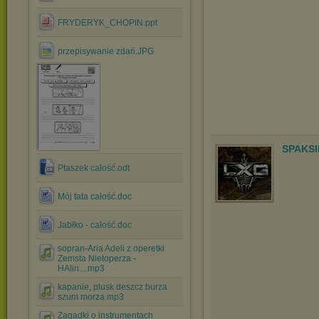
FRYDERYK_CHOPIN.ppt
przepisywanie zdań.JPG
SPAKSI
Ptaszek całość.odt
Mój tata całość.doc
Jabłko - całość.doc
sopran-Aria Adeli z operetki
Zemsta Nietoperza -
HAlin....mp3
kapanie, plusk deszcz burza
szum morza.mp3
Zagadki o instrumentach