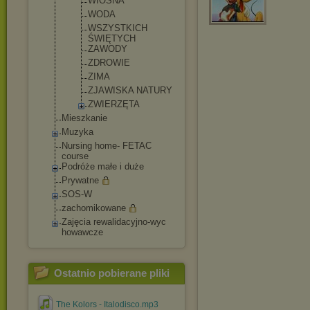
WIOSNA
WODA
WSZYSTKICH
ŚWIĘTYCH
ZAWODY
ZDROWIE
ZIMA
ZJAWISKA NATURY
ZWIERZĘTA
Mieszkanie
Muzyka
Nursing home- FETAC
course
Podróże małe i duże
Prywatne
SOS-W
zachomikowane
Zajęcia rewalidacyjno-wyc
howawcze
Ostatnio pobierane pliki
The Kolors - Italodisco.mp3