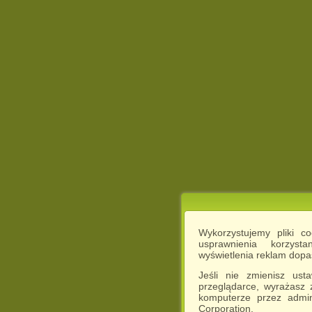
Wykorzystujemy pliki c
usprawnienia korzyst
wyświetlenia reklam dop
Jeśli nie zmienisz ust
przeglądarce, wyrażasz
komputerze przez admin
Corporation.