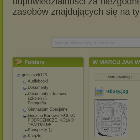
Szukaj plików na tym chomiku
Foldery
W MARCU JAK 
gusiaczek123
sortuj według:
Audiobooki
Dokumenty
rebusy
.jpg
Dokumenty z kursów,
szkoleń
Fotografia
Gimnazjum Specjalne
Godzina Kartowa- KÓŁKO
PODRÓŻNICZE, KÓŁKO
TEATRALNE
Konspekty
Książki