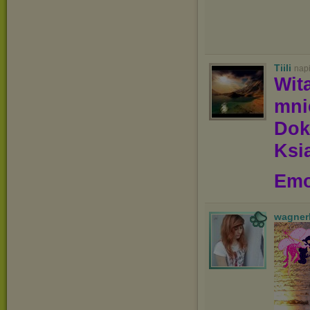
Tiili
nap
Wit
mn
Dok
Ksią
Emo
wagner