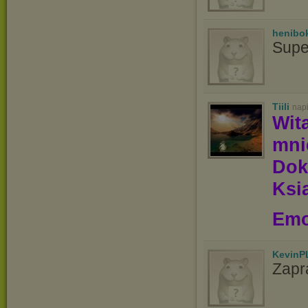
henibo
Supe
Tiili
nap
Wit
mn
Dok
Ksią
Emo
KevinP
Zapr