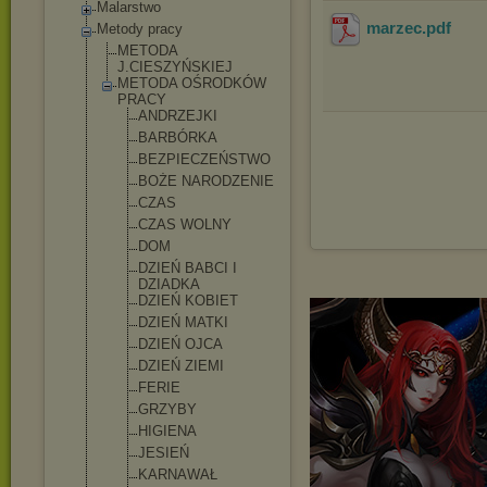
Malarstwo
marzec
.pdf
Metody pracy
METODA
J.CIESZYŃSKIEJ
METODA OŚRODKÓW
PRACY
ANDRZEJKI
BARBÓRKA
BEZPIECZEŃS
TWO
BOŻE NARODZENIE
CZAS
CZAS WOLNY
DOM
DZIEŃ BABCI I
DZIADKA
DZIEŃ KOBIET
DZIEŃ MATKI
DZIEŃ OJCA
DZIEŃ ZIEMI
FERIE
GRZYBY
HIGIENA
JESIEŃ
KARNAWAŁ