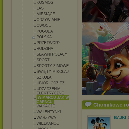
KOSMOS
LAS
MIESIĄCE
ODŻYWIANIE
OWOCE
POGODA
POLSKA
PRZETWORY
RODZINA
SŁAWNI POLACY
SPORT
SPORTY ZIMOWE
ŚWIĘTY MIKOŁAJ
SZKOŁA
UBIÓR, ODZIEŻ
URZĄDZENIA
ELEKTRYCZNE
W MARCU JAK W
GARNCU
Chomikowe r
WAKACJE
WALENTYNKI
BAJKI-
WARZYWA
WIELKANOC