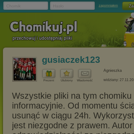
Chomik
Hasło
zapomniałem
gusiaczek123
Agnieszka
widziany: 27.11.2
Prezent
Ulubiony
Wiadomość