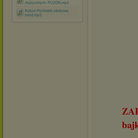
muzycznych- PUZON.mp3
Kubus Puchatek zdobywa
miod.mp3
ZA
baj