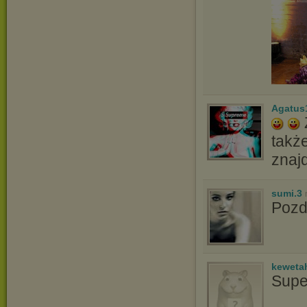
Agatus
także
znaj
sumi.3
Poz
keweta
Supe