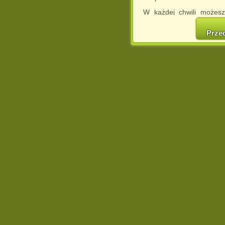
W każdej chwili możesz
cookies w swojej przeglą
w naszej Pol
Prze
http://chomikuj.pl/Polity
Jednocześnie informuje
może spowodować ogr
Chomikuj.pl.
W przypadku braku twojej
prosimy o opuszczenie se
Wykorzystanie plików c
(dostosowanie reklam do
działań marketingowych).
Wyrażenie sprzeciwu spo
będzie dopasowana do Tw
wyświetlona przypadkowo
Istnieje możliwość zmian
sposób uniemożliwiając
urządzeniu końcowym. M
dokonując odpowiednich
internetowej.
Pełną informację na 
http://chomikuj.pl/Polity