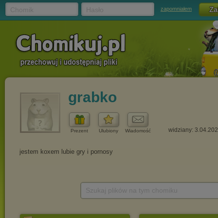
Chomik
Hasło
zapomniałem
grabko
widziany: 3.04.20
Prezent
Ulubiony
Wiadomość
Szukaj plików na tym chomiku