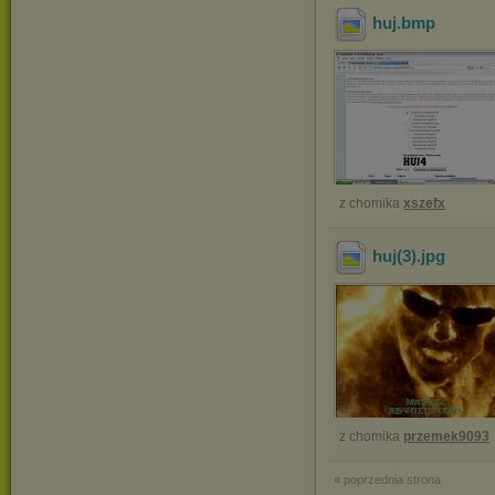
huj
.bmp
z chomika
xszefx
huj(3)
.jpg
z chomika
przemek9093
« poprzednia strona