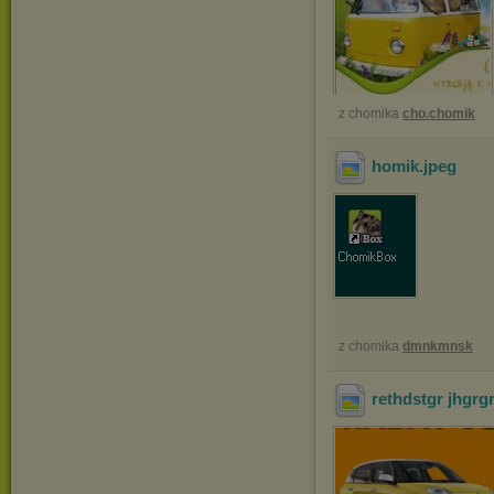
z chomika
cho.chomik
homik
.jpeg
z chomika
dmnkmnsk
rethdstgr jhgrg