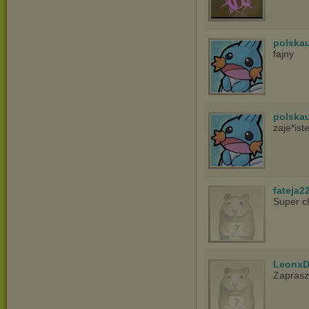
polska
fajny
polska
zaje*ist
fateja2
Super c
LeonxD
Zapras