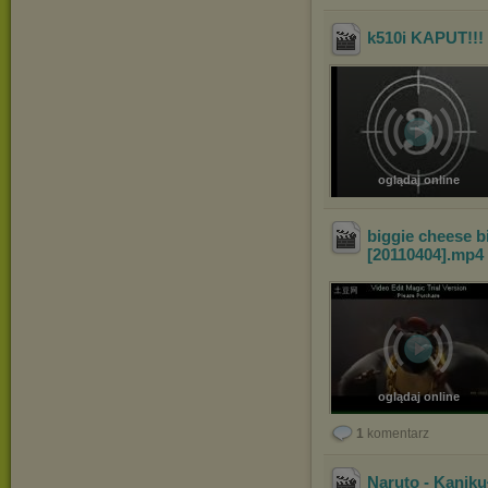
k510i KAPUT!!! 
oglądaj online
biggie cheese b
[20110404]
.mp4
oglądaj online
1
komentarz
Naruto - Kaniku