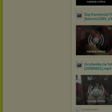
oglądaj online
Daj Kamienia!!!
[kamcio1354, 
oglądaj online
Grubaska na fot
[20080601]
.mp
oglądaj online
1
komentarz