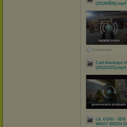
[20190906]
.mp
oglądaj online
1
komentarz
Cod blackops l
[20101101]
.mp4
generowanie podglądu
LiL GUiU - 3DS
WHAT iBEEN DO