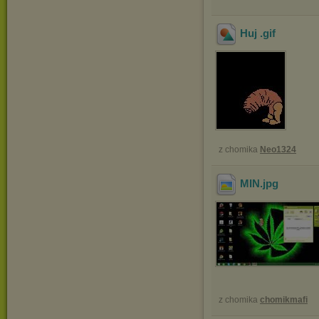
Huj
.gif
z chomika
Neo1324
MIN
.jpg
z chomika
chomikmafi