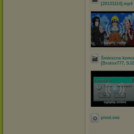
[20131114]
.mp4
oglądaj online
Śmieszne komun
[Brotox777, SJ
oglądaj online
pivot
.exe