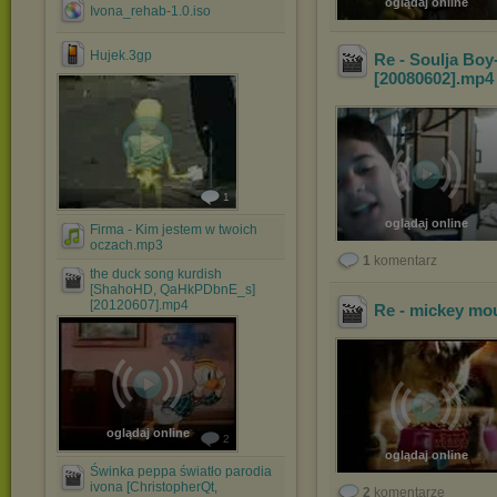
oglądaj online
Ivona_rehab-1.0.iso
Hujek.3gp
Re - Soulja Bo
[20080602]
.mp
1
oglądaj online
Firma - Kim jestem w twoich
oczach.mp3
1
komentarz
the duck song kurdish
[ShahoHD, QaHkPDbnE_s]
[20120607].mp4
Re - mickey mo
oglądaj online
2
oglądaj online
Świnka peppa światło parodia
ivona [ChristopherQt,
2
komentarze