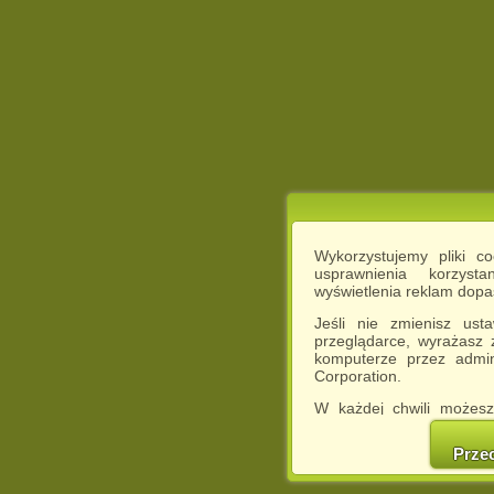
Wykorzystujemy pliki c
usprawnienia korzyst
wyświetlenia reklam dop
Jeśli nie zmienisz ust
przeglądarce, wyrażasz
komputerze przez admin
Corporation.
W każdej chwili możesz
cookies w swojej przeglą
w naszej Pol
Prze
http://chomikuj.pl/Polity
Jednocześnie informuje