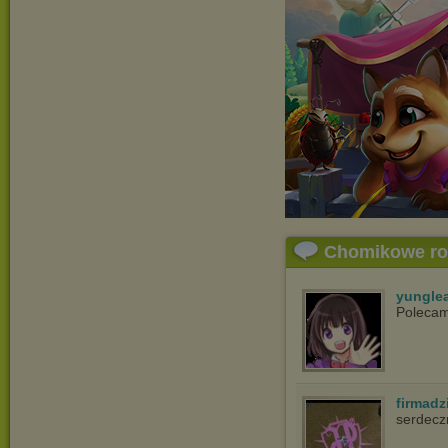
Chomikowe r
yungle
Polecam
firmad
serdecz