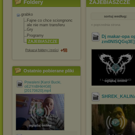
Foldery
ZAJEBIASZCZE
grabko
sortuj według:
Fajne co chce sciongnonc
ale nie mam transferu
« poprzednia strona
Gry
Programy
Dj makar-opa o
zm0NISQGq3E] 
ZAJEBIASZCZE
Pokazuj foldery i treści
Ostatnio pobierane pliki
oglądaj online
Powaleni [Karol Bucki,
oE2YnBHkHG8]
[20170620].mp4
SHREK_KALIN
oglądaj online