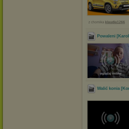
z chomika
klaudia1266
Powaleni [Karo
oglądaj online
Walić konia [K