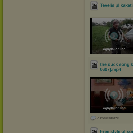
Tevelis plikaka
oglądaj online
the duck song 
0607]
.mp4
oglądaj online
2
komentarze
Free style of 