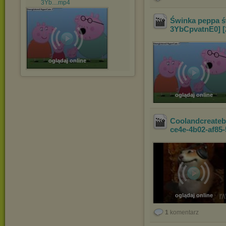
3Yb....mp4
Świnka peppa św
3YbCpvatnE0] [
oglądaj online
oglądaj online
Coolandcreatebe
ce4e-4b02-af85
oglądaj online
1
komentarz