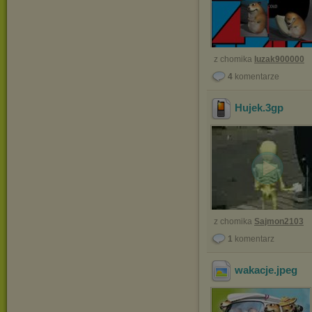
z chomika
luzak900000
4
komentarze
Hujek
.3gp
z chomika
Sajmon2103
1
komentarz
wakacje
.jpeg