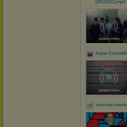
[20121111]
.mp4
oglądaj online
Super ChomikBo
oglądaj online
rodzinka homik