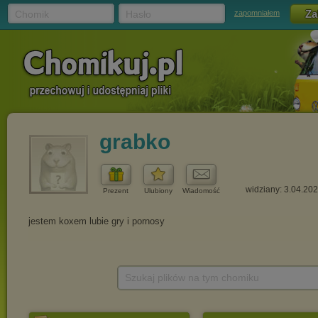
Chomik
Hasło
zapomniałem
grabko
widziany: 3.04.20
Prezent
Ulubiony
Wiadomość
Szukaj plików na tym chomiku