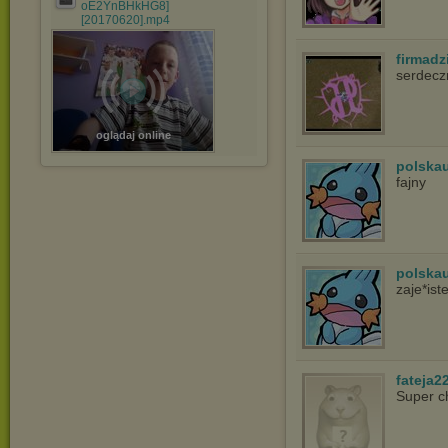
oE2YnBHkHG8]
[20170620].mp4
firmad
serdecz
oglądaj online
polska
fajny
polska
zaje*ist
fateja2
Super c