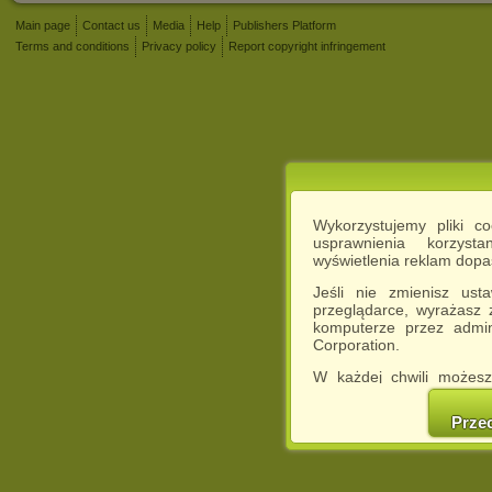
Main page
Contact us
Media
Help
Publishers Platform
Terms and conditions
Privacy policy
Report copyright infringement
Wykorzystujemy pliki c
usprawnienia korzyst
wyświetlenia reklam dop
Jeśli nie zmienisz ust
przeglądarce, wyrażasz
komputerze przez admin
Corporation.
W każdej chwili możesz
cookies w swojej przeglą
w naszej Pol
Prze
http://chomikuj.pl/Polity
Jednocześnie informuje
może spowodować ogr