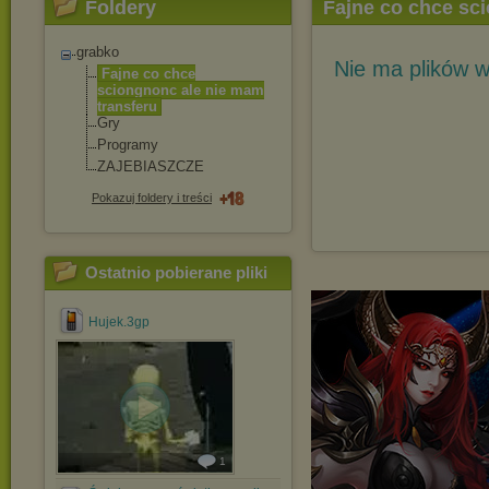
Foldery
Fajne co chce sc
grabko
Nie ma plików w
Fajne co chce
sciongnonc ale nie mam
transferu
Gry
Programy
ZAJEBIASZCZE
Pokazuj foldery i treści
Ostatnio pobierane pliki
Hujek.3gp
1