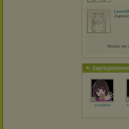
LeonxD
Zapras
Musisz się
Zaprzyjaźnion
yunglean
H