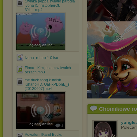
Świnka peppa światło parodia
ivona [ChristopherQt,
3Yb....mp4
oglądaj online
Ivona_rehab-1.0.iso
Firma - Kim jestem w twoich
oczach.mp3
the duck song kurdish
[ShahoHD, QaHkPDbnE_s]
[20120607].mp4
Chomikowe r
yungle
oglądaj online
2
Polecam
Powaleni [Karol Bucki,