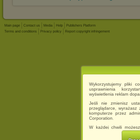
Main page
Contact us
Media
Help
Publishers Platform
Terms and conditions
Privacy policy
Report copyright infringement
Wykorzystujemy pliki c
usprawnienia korzyst
wyświetlenia reklam dop
Jeśli nie zmienisz ust
przeglądarce, wyrażasz
komputerze przez admin
Corporation.
W każdej chwili możesz
cookies w swojej przeglą
w naszej Pol