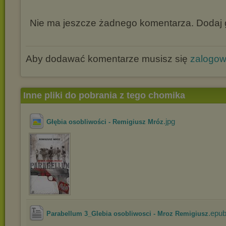
Nie ma jeszcze żadnego komentarza. Dodaj g
Aby dodawać komentarze musisz się
zalogo
Inne pliki do pobrania z tego chomika
.jpg
Głębia osobliwości - Remigiusz Mróz
.epu
Parabellum 3_Glebia osobliwosci - Mroz Remigiusz