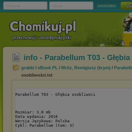
Chomik
Hasło
zapomniałem
info - Parabellum T03 - Głębia
grabki
/
eBook PL
/
Mróz, Remigiusz (krym)
/
Parabell
osobliwości.txt