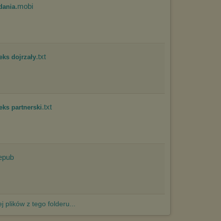
.mobi
dania
.txt
eks dojrzały
.txt
eks partnerski
epub
j plików z tego folderu...