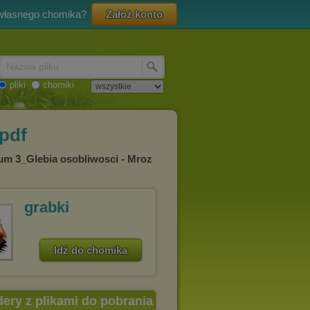
 własnego chomika?
Załóż konto
Nazwa pliku
pliki
chomiki
.pdf
lum 3_Glebia osobliwosci - Mroz
grabki
Idź do chomika
dery z plikami do pobrania