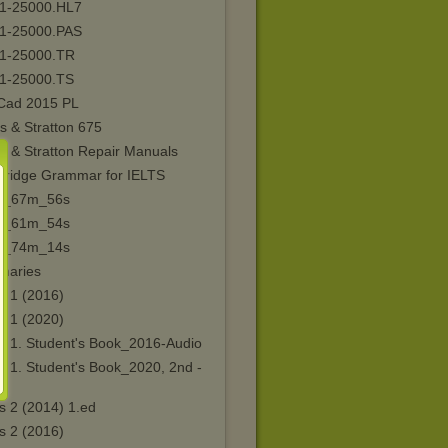
1-25000.HL7
1-25000.PAS
1-25000.TR
1-25000.TS
Cad 2015 PL
s & Stratton 675
s & Stratton Repair Manuals
ridge Grammar for IELTS
__67m_56s
__61m_54s
__74m_14s
onaries
s 1 (2016)
s 1 (2020)
s 1. Student's Book_2016-Audio
s 1. Student's Book_2020, 2nd -
o
s 2 (2014) 1.ed
s 2 (2016)