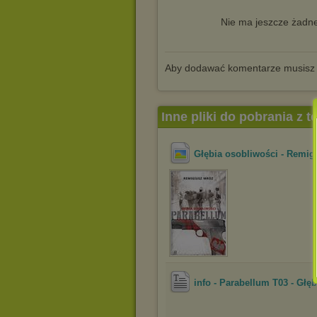
Nie ma jeszcze żadne
Aby dodawać komentarze musisz
Inne pliki do pobrania z 
Głębia osobliwości - Remig
info - Parabellum T03 - Głę