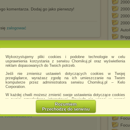
2000
go komentarza. Dodaj go jako pierwszy!
2000
2000
2000
 się
zalogować
Auto
Brigg
Brigg
tego chomika
Camb
Wykorzystujemy pliki cookies i podobne technologie w celu
CD1
usprawnienia korzystania z serwisu Chomikuj.pl oraz wyświetlenia
.jpg
iusz Mróz
CD2
reklam dopasowanych do Twoich potrzeb.
CD3
Jeśli nie zmienisz ustawień dotyczących cookies w Twojej
przeglądarce, wyrażasz zgodę na ich umieszczanie na Twoim
Dicti
komputerze przez administratora serwisu Chomikuj.pl – Kelo
Focu
Corporation.
Focu
W każdej chwili możesz zmienić swoje ustawienia dotyczące cookies
w swojej przeglądarce internetowej. Dowiedz się więcej w naszej
Focu
Polityce Prywatności -
http://chomikuj.pl/PolitykaPrywatnosci.aspx
.
Rozumiem
Focu
Przechodzę do serwisu
Audi
Jednocześnie informujemy że zmiana ustawień przeglądarki może
.txt
bia osobliwości
spowodować ograniczenie korzystania ze strony Chomikuj.pl.
Focu
W przypadku braku twojej zgody na akceptację cookies niestety
Focu
prosimy o opuszczenie serwisu chomikuj.pl.