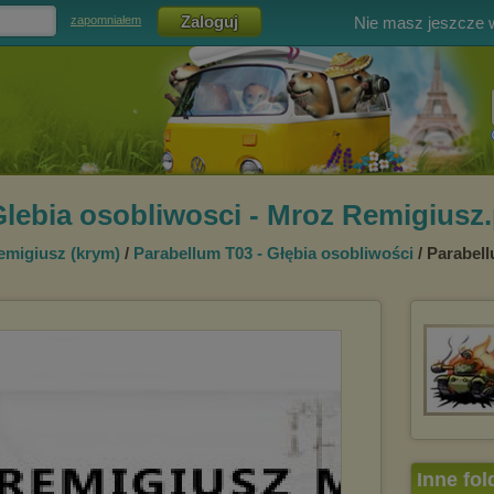
Nie masz jeszcze
zapomniałem
lebia osobliwosci - Mroz Remigiusz
emigiusz (krym)
/
Parabellum T03 - Głębia osobliwości
/ Parabel
Inne fol