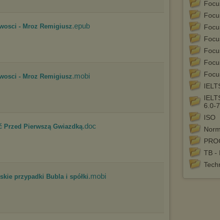
Focu
Wykorzystanie plików cookies
przez
Zaufanych Partnerów
Focu
(dostosowanie reklam do Twoich potrzeb, analiza skuteczności działań
.epub
marketingowych).
wosci - Mroz Remigiusz
Focu
Focu
Wyrażenie sprzeciwu spowoduje, że wyświetlana Ci reklama nie
będzie dopasowana do Twoich preferencji, a będzie to reklama
Focu
wyświetlona przypadkowo.
Focu
Istnieje możliwość zmiany ustawień przeglądarki internetowej w
Focu
sposób uniemożliwiający przechowywanie plików cookies na
.mobi
wosci - Mroz Remigiusz
urządzeniu końcowym. Można również usunąć pliki cookies,
IELT
dokonując odpowiednich zmian w ustawieniach przeglądarki
internetowej.
IELT
6.0-7
Pełną informację na ten temat znajdziesz pod adresem
ISO
http://chomikuj.pl/PolitykaPrywatnosci.aspx
.
.doc
yć Przed Pierwszą Gwiazdką
Nor
PROC
TB - 
Tech
.mobi
kie przypadki Bubla i spółki