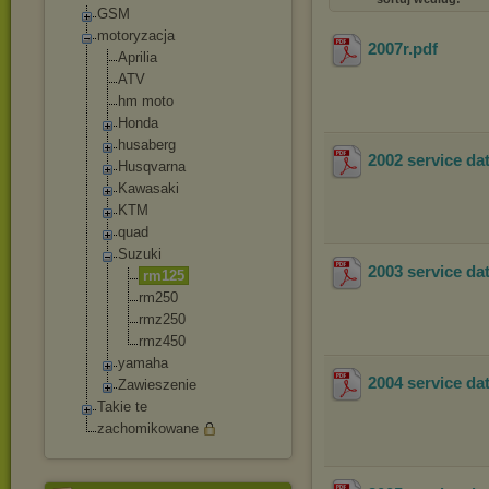
GSM
motoryzacja
2007r
.pdf
Aprilia
ATV
hm moto
Honda
husaberg
2002 service da
Husqvarna
Kawasaki
KTM
quad
Suzuki
2003 service da
rm125
rm250
rmz250
rmz450
yamaha
2004 service da
Zawieszenie
Takie te
zachomikowane