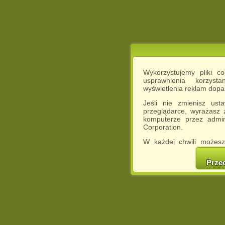
Wykorzystujemy pliki c
usprawnienia korzyst
wyświetlenia reklam dop
Jeśli nie zmienisz ust
przeglądarce, wyrażasz
komputerze przez admin
Corporation.
W każdej chwili możesz
cookies w swojej przeglą
w naszej Pol
Prze
http://chomikuj.pl/Polity
Jednocześnie informuje
może spowodować ogr
Chomikuj.pl.
W przypadku braku twojej
prosimy o opuszczenie se