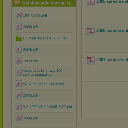
2005 service da
Ostatnio pobierane pliki
1997-1999r.pdf
2000r.pdf
2006 service da
Chicken_Invaders_2_PL.rar
2004r.pdf
2007 service da
2009r.pdf
yamaha 2012 grizzly 300
service manual.pdf
WP 4860 MXMA 2003r.pdf
2003r.pdf
WP 4860 MXMA 2005-2007.pdf
2008r.pdf