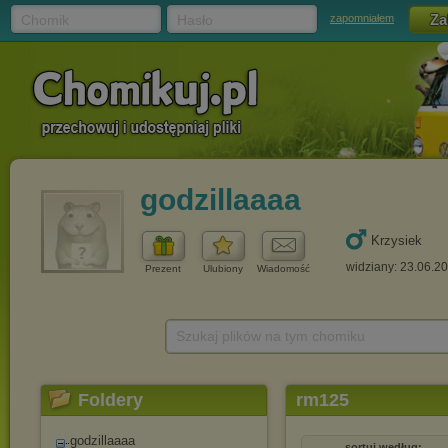
Chomik
Hasło
zapomniałem
godzillaaaa
Krzysiek
widziany: 23.06.2
Prezent
Ulubiony
Wiadomość
Szukaj plików na tym chomiku
Foldery
rm125
godzillaaaa
sortuj według: