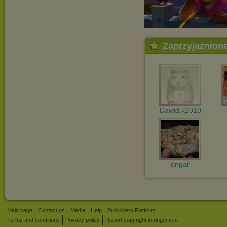
Zaprzyjaźnion
Dawid.k2010
engar
Main page
Contact us
Media
Help
Publishers Platform
Terms and conditions
Privacy policy
Report copyright infringement