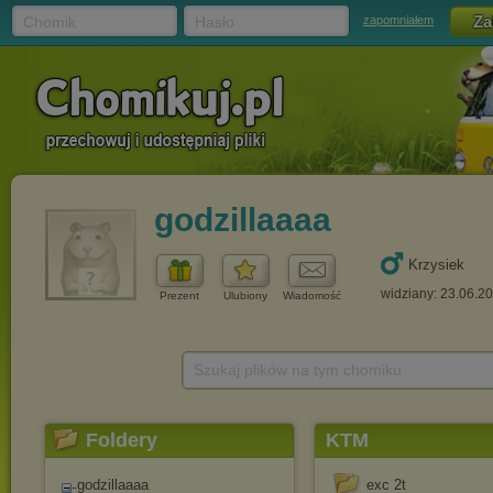
Chomik
Hasło
zapomniałem
godzillaaaa
Krzysiek
widziany: 23.06.2
Prezent
Ulubiony
Wiadomość
Szukaj plików na tym chomiku
Foldery
KTM
godzillaaaa
exc 2t