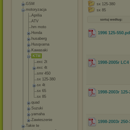
GSM
sx 125-380
motoryzacja
sx 85
Aprilia
sortuj według:
ATV
hm moto
1996 125-550
.p
Honda
husaberg
Husqvarna
Kawasaki
KTM
exc 2t
1998-2005r LC4
exc 4t
smr 450
sx 125-380
sx 4t
sx 65
1998-2003r 125-
sx 85
quad
Suzuki
yamaha
Zawieszenie
1998-2003r 250-
Takie te