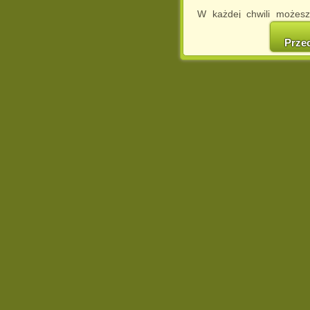
W każdej chwili możesz
cookies w swojej przeglą
w naszej Pol
Prze
http://chomikuj.pl/Polity
Jednocześnie informuje
może spowodować ogr
Chomikuj.pl.
W przypadku braku twojej
prosimy o opuszczenie se
Wykorzystanie plików c
(dostosowanie reklam do
działań marketingowych).
Wyrażenie sprzeciwu spo
będzie dopasowana do Tw
wyświetlona przypadkowo
Istnieje możliwość zmian
sposób uniemożliwiając
urządzeniu końcowym. M
dokonując odpowiednich
internetowej.
Pełną informację na 
http://chomikuj.pl/Polity