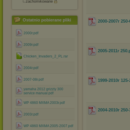
zachomikowane
Ostatnio pobierane pliki
2000-2007r 250-
2000r.pdf
2009r.pdf
2005-2011r 250
.
Chicken_Invaders_2_PL.rar
2004r.pdf
2007-08r.pdf
1999-2010r 125-
yamaha 2012 grizzly 300
service manual.pdf
WP 4860 MXMA 2003r.pdf
2004-2010r 250-
2003r.pdf
WP 4860 MXMA 2005-2007.pdf