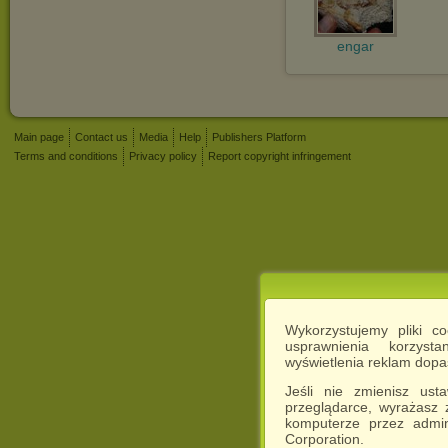
engar
Main page
Contact us
Media
Help
Publishers Platform
Terms and conditions
Privacy policy
Report copyright infringement
Wykorzystujemy pliki c
usprawnienia korzyst
wyświetlenia reklam dop
Jeśli nie zmienisz ust
przeglądarce, wyrażasz
komputerze przez admin
Corporation.