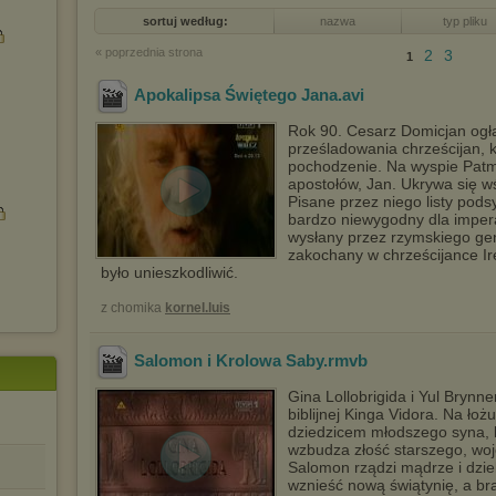
sortuj według:
nazwa
typ pliku
« poprzednia strona
2
3
1
Apokalipsa Świętego Jana
.avi
Rok 90. Cesarz Domicjan ogł
prześladowania chrześcijan, 
pochodzenie. Na wyspie Patm
apostołów, Jan. Ukrywa się wś
Pisane przez niego listy podsy
bardzo niewygodny dla imper
wysłany przez rzymskiego ge
zakochany w chrześcijance I
było unieszkodliwić.
z chomika
kornel.luis
Salomon i Krolowa Saby
.rmvb
Gina Lollobrigida i Yul Brynne
biblijnej Kinga Vidora. Na łoż
dziedzicem młodszego syna, 
wzbudza złość starszego, w
Salomon rządzi mądrze i dzie
wznieść nową świątynię, a br