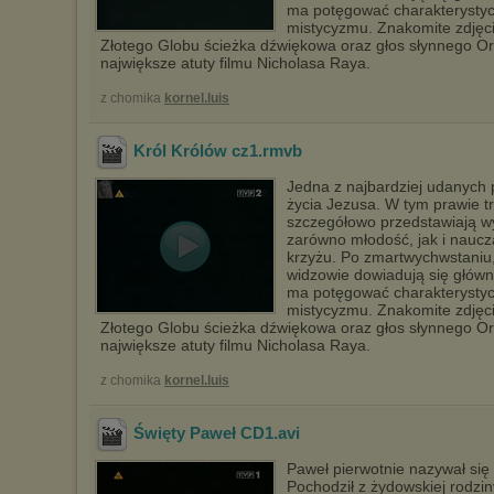
ma potęgować charakterystycz
mistycyzmu. Znakomite zdjęci
Złotego Globu ścieżka dźwiękowa oraz głos słynnego Or
największe atuty filmu Nicholasa Raya.
z chomika
kornel.luis
Król Królów cz1
.rmvb
Jedna z najbardziej udanych p
życia Jezusa. W tym prawie t
szczegółowo przedstawiają w
zarówno młodość, jak i naucz
krzyżu. Po zmartwychwstaniu,
widzowie dowiadują się głów
ma potęgować charakterystycz
mistycyzmu. Znakomite zdjęci
Złotego Globu ścieżka dźwiękowa oraz głos słynnego Or
największe atuty filmu Nicholasa Raya.
z chomika
kornel.luis
Święty Paweł CD1
.avi
Paweł pierwotnie nazywał się 
Pochodził z żydowskiej rodzi