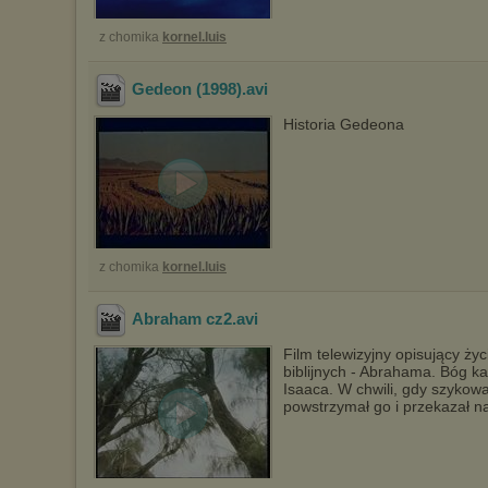
z chomika
kornel.luis
Gedeon (1998)
.avi
Historia Gedeona
z chomika
kornel.luis
Abraham cz2
.avi
Film telewizyjny opisujący życ
biblijnych - Abrahama. Bóg k
Isaaca. W chwili, gdy szykował
powstrzymał go i przekazał na