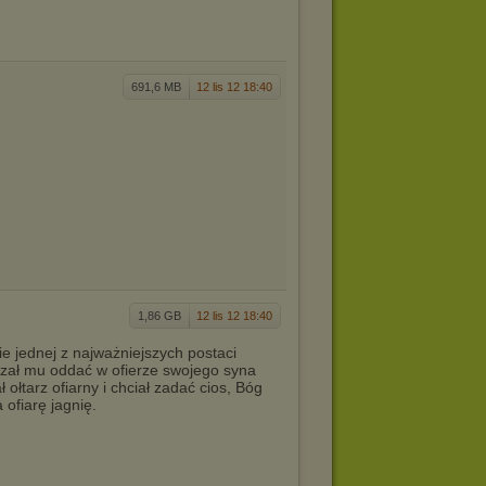
691,6 MB
12 lis 12 18:40
1,86 GB
12 lis 12 18:40
ie jednej z najważniejszych postaci
azał mu oddać w ofierze swojego syna
 ołtarz ofiarny i chciał zadać cios, Bóg
 ofiarę jagnię.