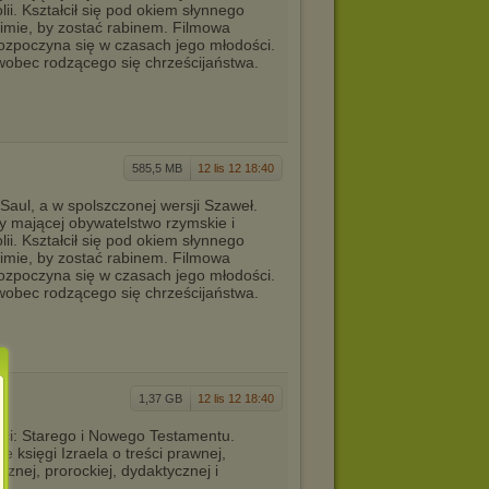
ii. Kształcił się pod okiem słynnego
imie, by zostać rabinem. Filmowa
rozpoczyna się w czasach jego młodości.
 wobec rodzącego się chrześcijaństwa.
585,5 MB
12 lis 12 18:40
Saul, a w spolszczonej wersji Szaweł.
ny mającej obywatelstwo rzymskie i
ii. Kształcił się pod okiem słynnego
imie, by zostać rabinem. Filmowa
rozpoczyna się w czasach jego młodości.
 wobec rodzącego się chrześcijaństwa.
1,37 GB
12 lis 12 18:40
ęści: Starego i Nowego Testamentu.
e księgi Izraela o treści prawnej,
cznej, prorockiej, dydaktycznej i