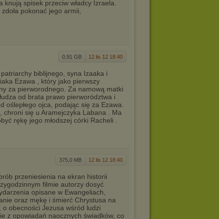
a knują spisek przeciw władcy Izraela.
e zdoła pokonać jego armii,
0,91 GB
12 lis 12 18:40
patriarchy biblijnego, syna Izaaka i
iaka Ezawa , który jako pierwszy
ażny za pierworodnego. Za namową matki
łudza od brata prawo pierworództwa i
d oślepłego ojca, podając się za Ezawa.
, chroni się u Aramejczyka Labana . Ma
być rękę jego młodszej córki Racheli .
375,0 MB
12 lis 12 18:40
rób przeniesienia na ekran historii
rzygodzinnym filmie autorzy dosyć
ydarzenia opisane w Ewangeliach,
anie oraz mękę i śmierć Chrystusa na
 o obecności Jezusa wśród ludzi
nie z opowiadań naocznych świadków, co