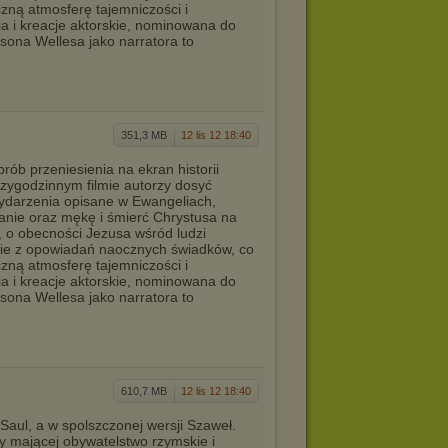
ną atmosferę tajemniczości i
a i kreacje aktorskie, nominowana do
sona Wellesa jako narratora to
351,3 MB
12 lis 12 18:40
rób przeniesienia na ekran historii
rzygodzinnym filmie autorzy dosyć
ydarzenia opisane w Ewangeliach,
anie oraz mękę i śmierć Chrystusa na
 o obecności Jezusa wśród ludzi
nie z opowiadań naocznych świadków, co
ną atmosferę tajemniczości i
a i kreacje aktorskie, nominowana do
sona Wellesa jako narratora to
610,7 MB
12 lis 12 18:40
Saul, a w spolszczonej wersji Szaweł.
ny mającej obywatelstwo rzymskie i