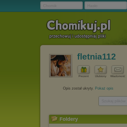
Chomik
Hasło
fletnia112
Prezent
Ulubiony
Wiadomość
Opis został ukryty.
Pokaż opis
Szukaj plików
Foldery