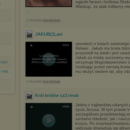
egipski faraon i królowa Sheb
3
Wiedząc, że atak militarny ni
..
z chomika
kornel.luis
JAKUB(1)
.avi
opowieść o losach ostatniego 
Rebeki . Jakub ma brata bliżn
przyszedł na świat i jest uw
Jakub za miskę soczewicy wy
otrzymuje błogosławieństwo o
z.mp3
Uciekając przed zemstą brata
mu służyć siedem lat, aby zdo
D THE
z chomika
kornel.luis
Król królów cz2
.rmvb
Jedna z najbardziej udanych p
życia Jezusa. W tym prawie t
szczegółowo przedstawiają w
zarówno młodość, jak i naucz
krzyżu. Po zmartwychwstaniu,
widzowie dowiadują się głów