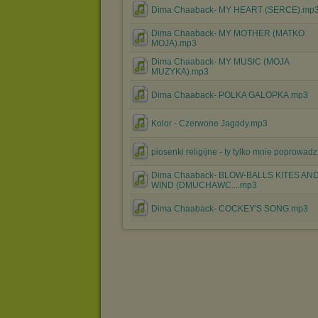
Dima Chaaback- MY HEART (SERCE).mp
Dima Chaaback- MY MOTHER (MATKO
MOJA).mp3
Dima Chaaback- MY MUSIC (MOJA
MUZYKA).mp3
Dima Chaaback- POLKA GALOPKA.mp3
Kolor - Czerwone Jagody.mp3
piosenki religijne - ty tylko mnie poprowad
Dima Chaaback- BLOW-BALLS KITES AN
WIND (DMUCHAWC....mp3
Dima Chaaback- COCKEY'S SONG.mp3