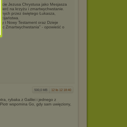
jście Jezusa Chrystusa jako Mesjasza
mierć na krzyżu i zmartwychwstanie.
sanych przez świętego Łukasza,
ścijaństwa.
ry i Nowy Testament oraz Dzieje
"Moc Zmartwychwstania" - opowieść o
500,0 MB
12 lis 12 18:40
ra, rybaka z Galilei i jednego z
 Piotr wspomina Go, gdy sam uwięziony,