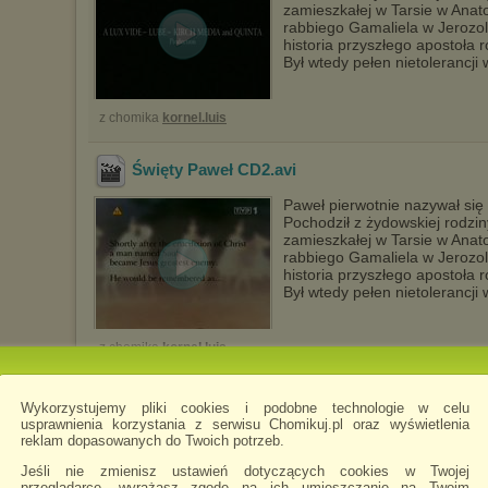
zamieszkałej w Tarsie w Anatol
rabbiego Gamaliela w Jerozol
historia przyszłego apostoła 
Był wtedy pełen nietolerancji
z chomika
kornel.luis
Święty Paweł CD2
.avi
Paweł pierwotnie nazywał się 
Pochodził z żydowskiej rodzi
zamieszkałej w Tarsie w Anatol
rabbiego Gamaliela w Jerozol
historia przyszłego apostoła 
Był wtedy pełen nietolerancji
z chomika
kornel.luis
Biblia-Nowy Testament 1994 [CD2]
.avi
Wykorzystujemy pliki cookies i podobne technologie w celu
usprawnienia korzystania z serwisu Chomikuj.pl oraz wyświetlenia
Biblia składa się z dwóch cz
reklam dopasowanych do Twoich potrzeb.
Stary Testament zawiera święt
moralnej, teologicznej, history
Jeśli nie zmienisz ustawień dotyczących cookies w Twojej
modlitewnej.
przeglądarce, wyrażasz zgodę na ich umieszczanie na Twoim