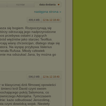
rozmiar
data dodania
następna strona »
499,4 MB
12 lis 12 18:40
asza się bogiem. Rozpoczynają się
którzy odrzucają jego nadprzyrodzone
os przebywa ostatni z żyjących
ród więźniów jako starzec Teofilus.
cają wiarę chrześcijan, dlatego staje się
atora. Na wyspę przybywa Valerius
nerała Rufusa. Młody człowiek
renie ma odszukać Jana, by można go
596,0 MB
12 lis 12 18:40
r w klasycznej dziś filmowej opowieści
u śmierci król David czyni swoim
kochającego pokój Salomona, co
ojowniczego Adonijaha. Tymczasem
lnie: każe odbudować Jerozolimę,
ata czyni dowódcą wojsk. Niestety