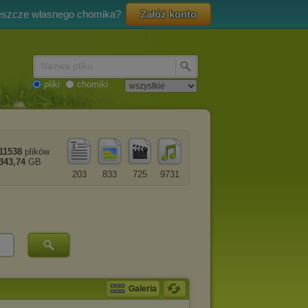
eszcze własnego chomika?
Załóż konto
Nazwa pliku
pliki
chomiki
11538
plików
343,74
GB
203
833
725
9731
Galeria