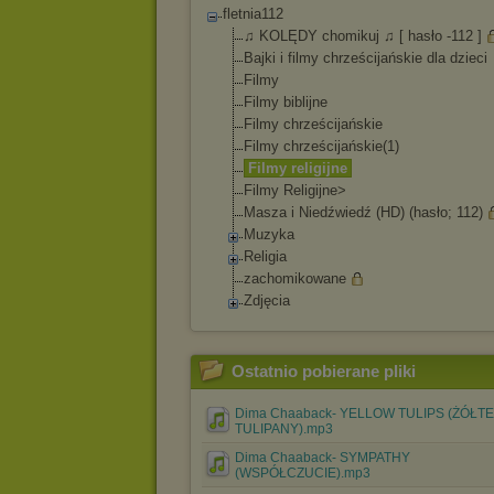
fletnia112
♫ KOLĘDY chomikuj ♫ [ hasło -112 ]
Bajki i filmy chrześcijańskie dla dzieci
Filmy
Filmy biblijne
Filmy chrześcijańskie
Filmy chrześcijańskie(1
)
Filmy religijne
Filmy Religijne>
Masza i Niedźwiedź (HD) (hasło; 112)
Muzyka
Religia
zachomikowane
Zdjęcia
Ostatnio pobierane pliki
Dima Chaaback- YELLOW TULIPS (ŻÓŁTE
TULIPANY).mp3
Dima Chaaback- SYMPATHY
(WSPÓŁCZUCIE).mp3