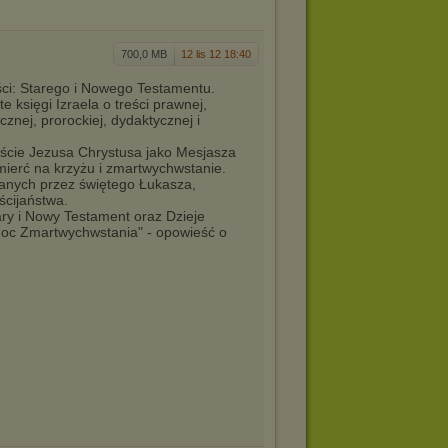
700,0 MB
12 lis 12 18:40
ęści: Starego i Nowego Testamentu.
e księgi Izraela o treści prawnej,
cznej, prorockiej, dydaktycznej i
jście Jezusa Chrystusa jako Mesjasza
mierć na krzyżu i zmartwychwstanie.
sanych przez świętego Łukasza,
ścijaństwa.
ry i Nowy Testament oraz Dzieje
"Moc Zmartwychwstania" - opowieść o