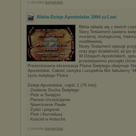
z chomika
kornel.luis
Biblia-Dzieje Apostolskie 1994 cz1
.avi
Biblia składa się z dwóch cz
Stary Testament zawiera święt
moralnej, teologicznej, history
modlitewnej.
Nowy Testament opisuje przy
oraz jego działalność aż po ś
W Dziejach Apostolskich, spi
przedstawiono początki chrze
Prezentowana ekranizacja Pisma Świętego obejmuje Sta
Apostolskie. Całość zamyka i uzupełnia film fabularny 
życiu świętego Piotra.
Dzieje Apostolskie, część 1 (76 min)
· Zesłanie Ducha Świętego
· Piotr w Świątyni
· Pierwsi chrześcijanie
· Nawrócenie Pawła
· Żydzi i poganie
· Piotr i Korneliusz
· Kościół w Antiochii
z chomika
kornel.luis