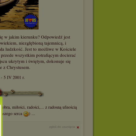
ię w jakim kierunku? Odpowiedź jest
owiekiem, niezgłębioną tajemnicą, i
ła ludzkość. Jest to możliwe w Kościele
 przede wszystkim potrafiącym docierać
jscu ukrytym i świętym, dokonuje się
e z Chrystusem.
 - 5 IV 2001 r.
obra, miłości, radości,... z radosną ufnością
 naszego serca
) ...
zgłoś do usunięcia