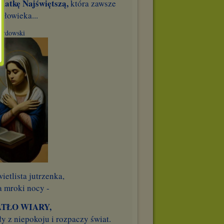
Matkę Najświętszą,
która zawsze
złowieka...
wardowski
ietlista jutrzenka,
a mroki nocy -
TŁO WIARY,
y z niepokoju i rozpaczy świat.