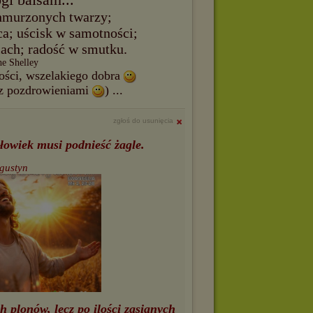
hmurzonych twarzy;
a; uścisk w samotności;
iach; radość w smutku.
he Shelley
iwości, wszelakiego dobra
 z pozdrowieniami
) ...
zgłoś do usunięcia
złowiek musi podnieść żagle.
ugustyn
h plonów, lecz po ilości zasianych