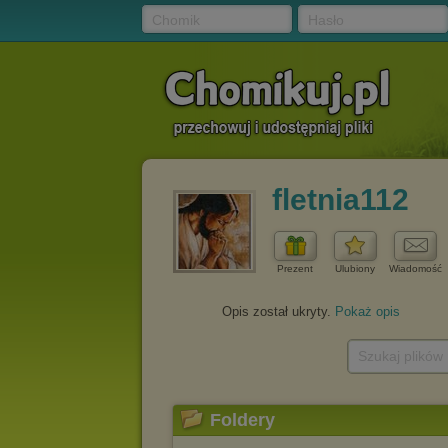
Chomik
Hasło
fletnia112
Prezent
Ulubiony
Wiadomość
Opis został ukryty.
Pokaż opis
Szukaj plików
Foldery