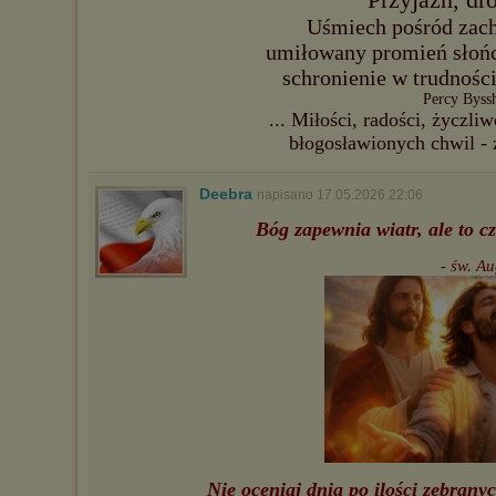
Uśmiech pośród zac
umiłowany promień słońc
schronienie w trudnośc
Percy Byss
... Miłości, radości, życzl
błogosławionych chwil -
Deebra
napisano 17.05.2026 22:06
Bóg zapewnia wiatr, ale to c
- św. A
Nie oceniaj dnia po ilości zebranyc