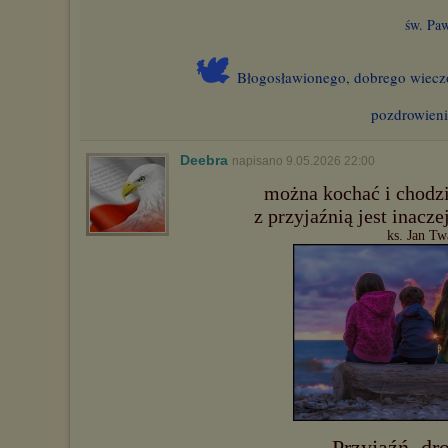
św. Pa
🕊
Błogosławionego, dobrego wiecz
pozdrowien
Deebra
napisano 9.05.2026 22:00
można kochać i chodz
z przyjaźnią jest inacz
ks. Jan T
Przyjaźń, dro