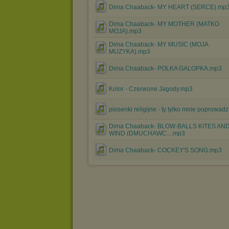
Dima Chaaback- MY HEART (SERCE).mp
Dima Chaaback- MY MOTHER (MATKO
MOJA).mp3
Dima Chaaback- MY MUSIC (MOJA
MUZYKA).mp3
Dima Chaaback- POLKA GALOPKA.mp3
Kolor - Czerwone Jagody.mp3
piosenki religijne - ty tylko mnie poprowad
Dima Chaaback- BLOW-BALLS KITES AN
WIND (DMUCHAWC....mp3
Dima Chaaback- COCKEY'S SONG.mp3