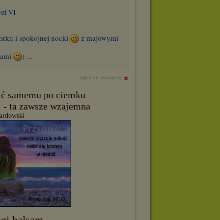
weł VI
orku i spokojnej nocki
z majowymi
iami
) ...
zgłoś do usunięcia
ić samemu po ciemku
ej - ta zawsze wzajemna
wardowski
gi balsam...