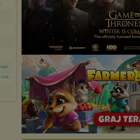
3
z.mp3
D THE