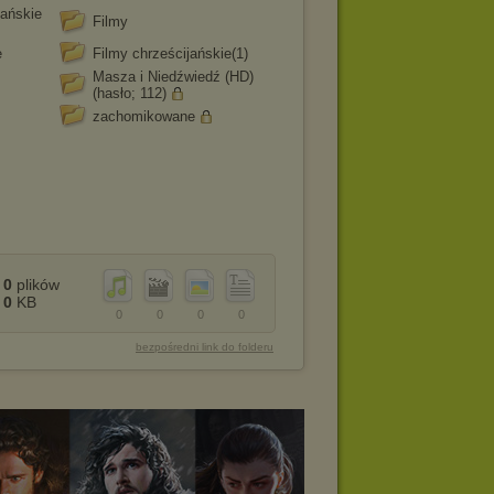
jańskie
Filmy
e
Filmy chrześcijańskie(1)
Masza i Niedźwiedź (HD)
(hasło; 112)
zachomikowane
0
plików
0
KB
0
0
0
0
bezpośredni link do folderu