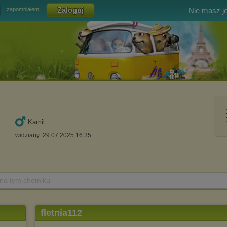
Nie masz j
zapomniałem
Kamil
widziany: 29.07.2025 16:35
 na tym chomiku
fletnia112