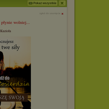
Pokaż wszystkie
zgłoś do usunięcia
płynie wolniej...
 Kuzioła