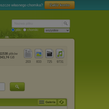
eszcze własnego chomika?
Załóż konto
Nazwa pliku
pliki
chomiki
11538
plików
343,74
GB
203
833
725
9731
Galeria