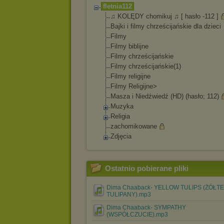
fletnia112
♫ KOLĘDY chomikuj ♫ [ hasło -112 ]
Bajki i filmy chrześcijańskie dla dzieci
Filmy
Filmy biblijne
Filmy chrześcijańskie
Filmy chrześcijańskie(1
)
Filmy religijne
Filmy Religijne>
Masza i Niedźwiedź (HD) (hasło; 112)
Muzyka
Religia
zachomikowane
Zdjęcia
Ostatnio pobierane pliki
Dima Chaaback- YELLOW TULIPS (ŻÓŁTE
TULIPANY).mp3
Dima Chaaback- SYMPATHY
(WSPÓŁCZUCIE).mp3