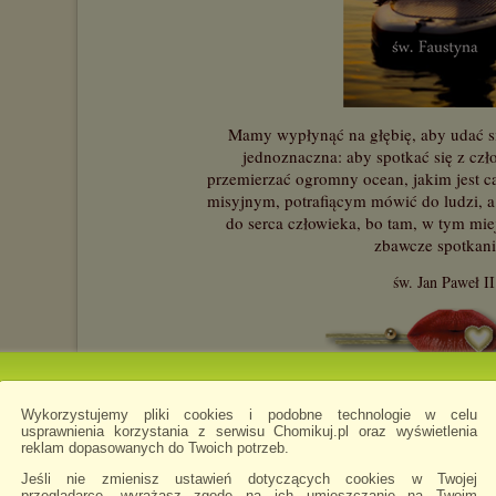
Mamy wypłynąć na głębię, aby udać s
jednoznaczna: aby spotkać się z czł
przemierzać ogromny ocean, jakim jest ca
misyjnym, potrafiącym mówić do ludzi, a
do serca człowieka, bo tam, w tym mie
zbawcze spotkani
św. Jan Paweł II
Błogosławionego czasu życzę
wszelakiego d
zapraszając Jezusa do
Wykorzystujemy pliki cookies i podobne technologie w celu
usprawnienia korzystania z serwisu Chomikuj.pl oraz wyświetlenia
reklam dopasowanych do Twoich potrzeb.
Deebra
napisano 8.05.2026 20:55
Jeśli nie zmienisz ustawień dotyczących cookies w Twojej
przeglądarce, wyrażasz zgodę na ich umieszczanie na Twoim