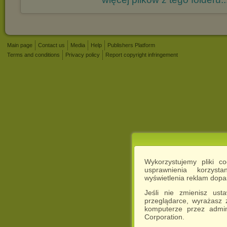
Main page
Contact us
Media
Help
Publishers Platform
Terms and conditions
Privacy policy
Report copyright infringement
Wykorzystujemy pliki c
usprawnienia korzyst
wyświetlenia reklam dop
Jeśli nie zmienisz ust
przeglądarce, wyrażasz
komputerze przez admin
Corporation.