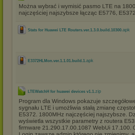
Można wybrać i wymisić pasmo LTE na 180
najczęściej najszybsze łącząc E5776, E537
.apk
Stats for Huawei LTE Routers.ver.1.3.0.build.10300
.apk
E3372HLMon.ver.1.1.01.build.1
.zip
LTEWatchH for huawei devices v1.1
Program dla Windows pokazuje szczegółow
sygnału LTE i umożliwia stałą zmianę częstot
E5372. 1800MHz najczęściej najszybsze. Dzi
wyświetla wszystkie parametry z routera E5
firmware 21.290.17.00.1087 WebUi 17.100. 
Login zawsze admin którego nie zmienimy, a 