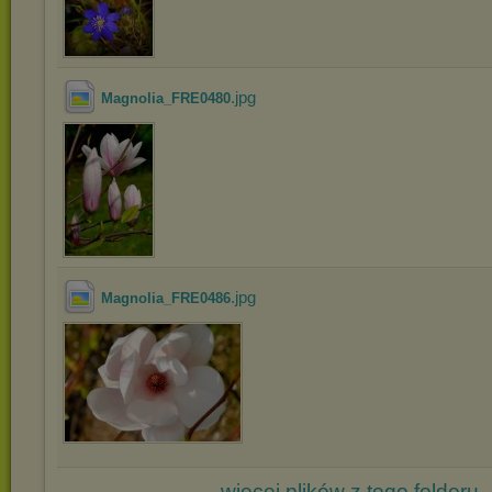
.jpg
Magnolia_FRE0480
.jpg
Magnolia_FRE0486
więcej plików z tego folderu..