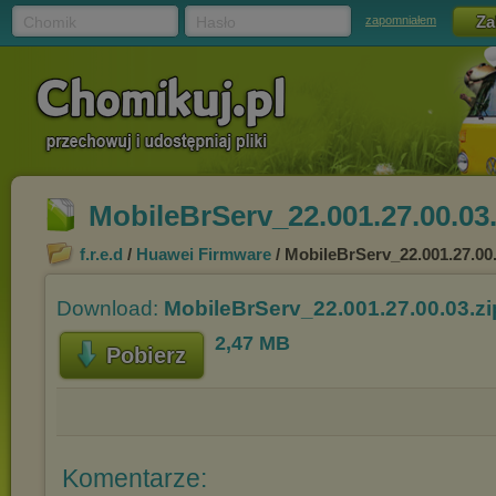
Chomik
Hasło
zapomniałem
MobileBrServ_22.001.27.00.03.
f.r.e.d
/
Huawei Firmware
/ MobileBrServ_22.001.27.00.
Download:
MobileBrServ_22.001.27.00.03.zi
2,47 MB
Pobierz
Komentarze: