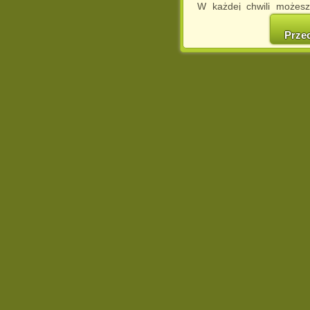
W każdej chwili możesz
cookies w swojej przeglą
w naszej Pol
Prze
http://chomikuj.pl/Polity
Jednocześnie informuje
może spowodować ogr
Chomikuj.pl.
W przypadku braku twojej
prosimy o opuszczenie se
Wykorzystanie plików c
(dostosowanie reklam do
działań marketingowych).
Wyrażenie sprzeciwu spo
będzie dopasowana do Tw
wyświetlona przypadkowo
Istnieje możliwość zmian
sposób uniemożliwiając
urządzeniu końcowym. M
dokonując odpowiednich
internetowej.
Pełną informację na 
http://chomikuj.pl/Polity