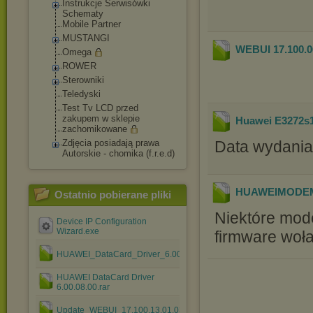
Instrukcje Serwisówki
Schematy
Mobile Partner
MUSTANGI
WEBUI 17.100.06
Omega
ROWER
Sterowniki
Teledyski
Test Tv LCD przed
zakupem w sklepie
Huawei E3272s1
zachomikowane
Zdjęcia posiadają prawa
Data wydania
Autorskie - chomika (f.r.e.d)
HUAWEIMODEMC
Ostatnio pobierane pliki
Niektóre mo
Device IP Configuration
Wizard.exe
firmware woła
HUAWEI_DataCard_Driver_6.00.08.00.rar
HUAWEI DataCard Driver
6.00.08.00.rar
Update_WEBUI_17.100.13.01.03_HILINK_Mod1.4.rar