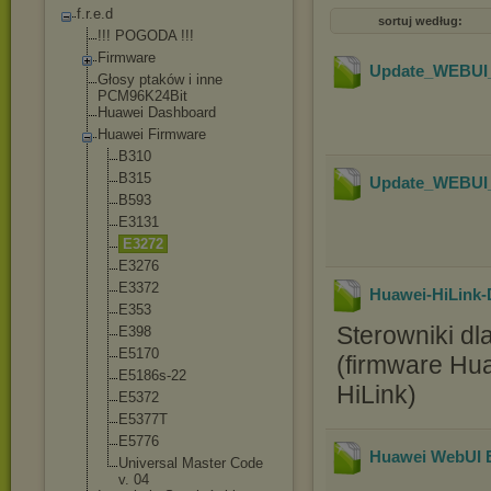
f.r.e.d
sortuj według:
!!! POGODA !!!
Firmware
Update_WEBUI_
Głosy ptaków i inne
PCM96K24Bit
Huawei Dashboard
Huawei Firmware
B310
B315
Update_WEBUI_
B593
E3131
E3272
E3276
E3372
Huawei-HiLink-
E353
Sterowniki d
E398
E5170
(firmware Hua
E5186s-22
HiLink)
E5372
E5377T
E5776
Huawei WebUI E
Universal Master Code
v. 04