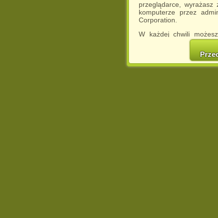
przeglądarce, wyrażasz
komputerze przez admin
Corporation.
W każdej chwili możesz
cookies w swojej przeglą
w naszej Pol
Prze
http://chomikuj.pl/Polity
Jednocześnie informuje
może spowodować ogr
Chomikuj.pl.
W przypadku braku twojej
prosimy o opuszczenie se
Wykorzystanie plików c
(dostosowanie reklam do
działań marketingowych).
Wyrażenie sprzeciwu spo
będzie dopasowana do Tw
wyświetlona przypadkowo
Istnieje możliwość zmian
sposób uniemożliwiając
urządzeniu końcowym. M
dokonując odpowiednich
internetowej.