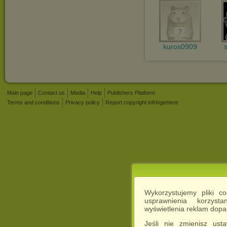
kuros0909
Main page
Contact us
Media
Help
Publishers Platform
Terms and conditions
Privacy policy
Report copyright infringement
Wykorzystujemy pliki c
usprawnienia korzyst
wyświetlenia reklam dop
Jeśli nie zmienisz ust