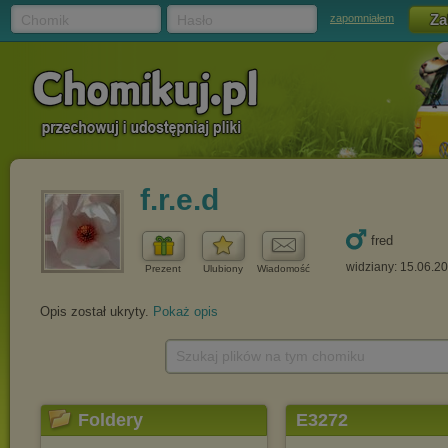
Chomik
Hasło
zapomniałem
f.r.e.d
fred
widziany: 15.06.2
Prezent
Ulubiony
Wiadomość
Opis został ukryty.
Pokaż opis
Szukaj plików na tym chomiku
Foldery
E3272