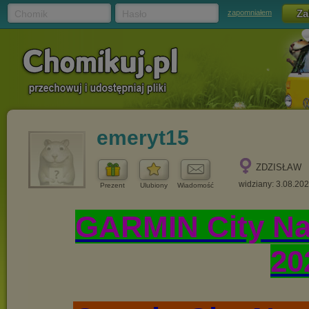
Chomik
Hasło
zapomniałem
emeryt15
ZDZISŁAW
widziany: 3.08.20
Prezent
Ulubiony
Wiadomość