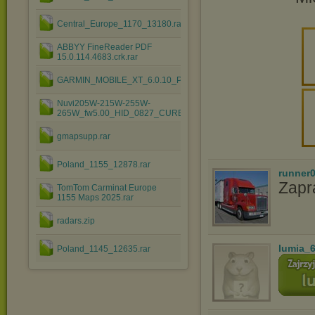
Central_Europe_1170_13180.rar
ABBYY FineReader PDF
15.0.114.4683.crk.rar
GARMIN_MOBILE_XT_6.0.10_PL.rar
Nuvi205W-215W-255W-
265W_fw5.00_HID_0827_CURE_PouchX.zip
gmapsupp.rar
Poland_1155_12878.rar
runner
Zapr
TomTom Carminat Europe
1155 Maps 2025.rar
radars.zip
lumia_
Poland_1145_12635.rar