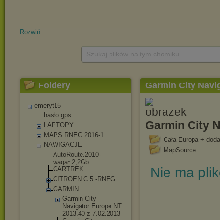
Rozwiń
Szukaj plików na tym chomiku
Foldery
Garmin City Navi
emeryt15
hasło gps
Garmin City 
LAPTOPY
MAPS RNEG 2016-1
Cała Europa + doda
NAWIGACJE
MapSource
AutoRoute.2010
-
waga~2,2Gb
Nie ma pli
CARTREK
CITROEN C 5 -RNEG
GARMIN
Garmin City
Navigator Europe NT
2013.40 z 7.02.2013