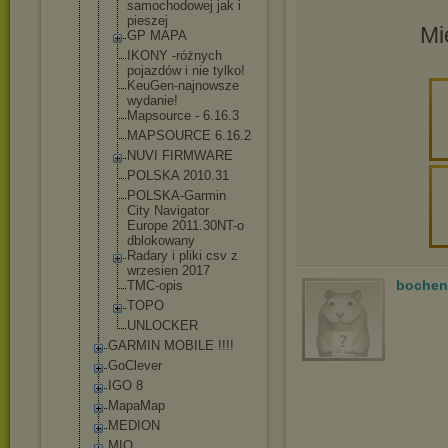
samochodowe
j jak i
pieszej
Mi
GP MAPA
IKONY -różnych
pojazdów i nie tylko!
KeuGen-najn
owsze
wydanie!
Mapsource - 6.16.3
MAPSOURCE 6.16.2
NUVI FIRMWARE
POLSKA 2010.31
POLSKA-Garm
in
City Navigator
Europe 2011.30NT-o
dblokowany
Radary i pliki csv z
wrzesien 2017
bochen
TMC-opis
TOPO
UNLOCKER
GARMIN MOBILE !!!!
GoClever
IGO 8
MapaMap
MEDION
MIO