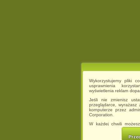
Wykorzystujemy pliki c
usprawnienia korzyst
wyświetlenia reklam dop
Jeśli nie zmienisz ust
przeglądarce, wyrażasz
komputerze przez admin
Corporation.
W każdej chwili możesz
cookies w swojej przeglą
w naszej Pol
Prze
http://chomikuj.pl/Polity