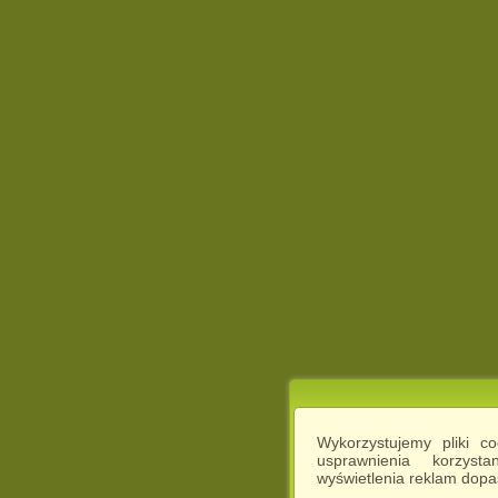
Wykorzystujemy pliki c
usprawnienia korzyst
wyświetlenia reklam dop