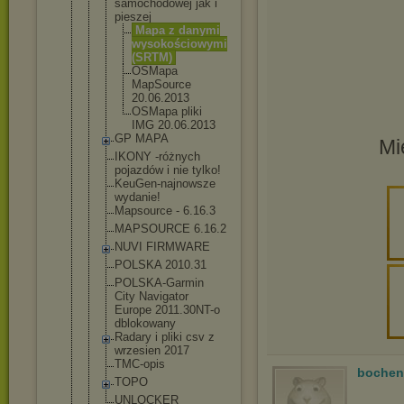
samochodowe
j jak i
pieszej
Mapa z danymi
wysokośc
iowymi
(SRTM)
OSMapa
MapSourc
e
20.06.20
13
OSMapa pliki
IMG 20.06.20
13
GP MAPA
Mi
IKONY -różnych
pojazdów i nie tylko!
KeuGen-najn
owsze
wydanie!
Mapsource - 6.16.3
MAPSOURCE 6.16.2
NUVI FIRMWARE
POLSKA 2010.31
POLSKA-Garm
in
City Navigator
Europe 2011.30NT-o
dblokowany
Radary i pliki csv z
wrzesien 2017
TMC-opis
bochen
TOPO
UNLOCKER