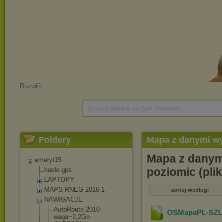
Rozwiń
Szukaj plików na tym chomiku
Foldery
Mapa z danymi w
Mapa z danym
emeryt15
poziomic (pli
hasło gps
LAPTOPY
MAPS RNEG 2016-1
sortuj według:
NAWIGACJE
AutoRoute.2010
-
OSMapaPL-SZL
waga~2,2Gb