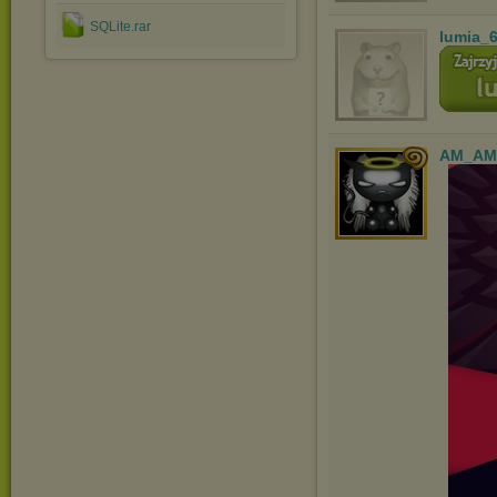
SQLite.rar
lumia_
AM_AM