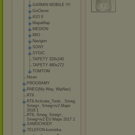
GARMIN MOBILE !!!!
GoClever
IGO 8
MapaMap
MEDION
MIO
Navigon
SONY
SYGIC
TAPETY 320x240
TAPETY 480x272
TOMTOM
Nisan
PROGRAMY
RNEG(My-Way, WipNav)
RT6
RT6 Activate_Tools , Smeg,
Smeg+, Smeg+iv2 Maps
2018.1
RT6, Smeg, Smeg+,
Smeg+iv2 EU Maps 2017.2
SAMOCHODY
TELEFON-komórka