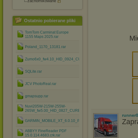
zachomikowane
Ostatnio pobierane pliki
TomTom Carminat Europe
Mi
1155 Maps 2025.rar
Poland_1170_13181.rar
Zumo6x0_fw4.10_HID_0924_CURE_PouchX.rar
SQLite.rar
JCV PhotoReal.rar
gmapsupp.rar
Nuvi205W-215W-255W-
265W_fw5.00_HID_0827_CURE_PouchX.zip
runner
Zapr
GARMIN_MOBILE_XT_6.0.10_PL.rar
ABBYY FineReader PDF
15.0.114.4683.crk.rar