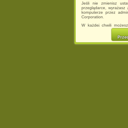
Jeśli nie zmienisz ust
przeglądarce, wyrażasz
komputerze przez admin
Corporation.
W każdej chwili możesz
cookies w swojej przeglą
w naszej Pol
Prze
http://chomikuj.pl/Polity
Jednocześnie informuje
może spowodować ogr
Chomikuj.pl.
W przypadku braku twojej
prosimy o opuszczenie se
Wykorzystanie plików c
(dostosowanie reklam do
działań marketingowych).
Wyrażenie sprzeciwu spo
będzie dopasowana do Tw
wyświetlona przypadkowo
Istnieje możliwość zmian
sposób uniemożliwiając
urządzeniu końcowym. M
dokonując odpowiednich