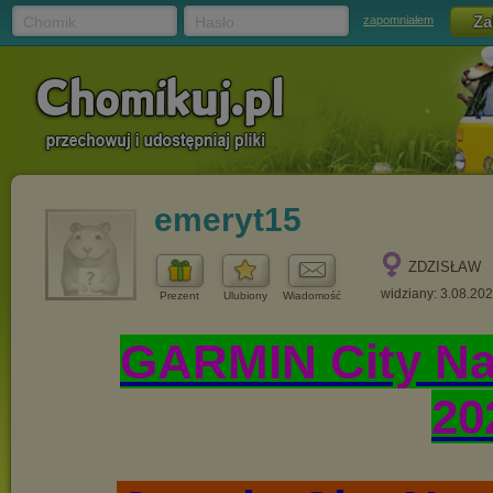
Chomik
Hasło
zapomniałem
emeryt15
ZDZISŁAW
widziany: 3.08.20
Prezent
Ulubiony
Wiadomość