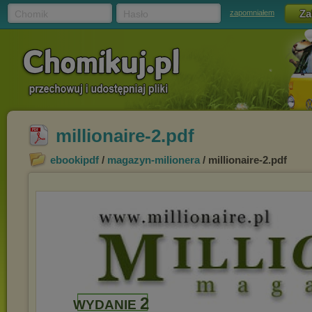
Chomik
Hasło
zapomniałem
millionaire-2.pdf
ebookipdf
/
magazyn-milionera
/ millionaire-2.pdf