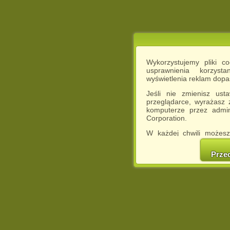
Wykorzystujemy pliki c
usprawnienia korzyst
wyświetlenia reklam dop
Jeśli nie zmienisz ust
przeglądarce, wyrażasz
komputerze przez admin
Corporation.
W każdej chwili możesz
cookies w swojej przeglą
w naszej Pol
Prze
http://chomikuj.pl/Polity
Jednocześnie informuje
może spowodować ogr
Chomikuj.pl.
W przypadku braku twojej
prosimy o opuszczenie se
Wykorzystanie plików c