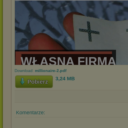
Download:
millionaire-2.pdf
3,24 MB
Pobierz
Komentarze: