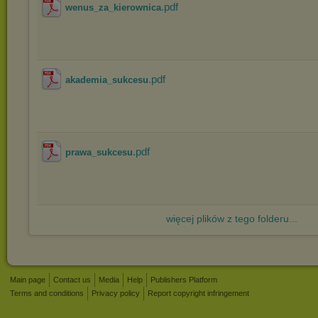
.pdf
wenus_za_kierownica
.pdf
akademia_sukcesu
.pdf
prawa_sukcesu
więcej plików z tego folderu...
Main page
Contact us
Media
Help
Publishers Platform
Terms and conditions
Privacy policy
Report copyright infringement