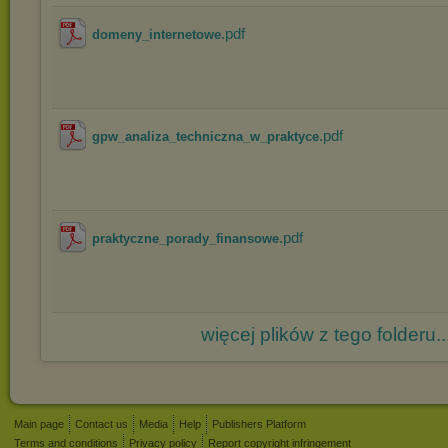
.pdf
domeny_internetowe
.pdf
gpw_analiza_techniczna_w_praktyce
.pdf
praktyczne_porady_finansowe
więcej plików z tego folderu..
Main page
Contact us
Media
Help
Publishers Platform
Terms and conditions
Privacy policy
Report copyright infringement