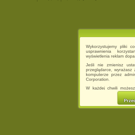
Wykorzystujemy pliki c
usprawnienia korzyst
wyświetlenia reklam dop
Jeśli nie zmienisz ust
przeglądarce, wyrażasz
komputerze przez admin
Corporation.
W każdej chwili możesz
cookies w swojej przeglą
w naszej Pol
Prze
http://chomikuj.pl/Polity
Jednocześnie informuje
może spowodować ogr
Chomikuj.pl.
W przypadku braku twojej
prosimy o opuszczenie se