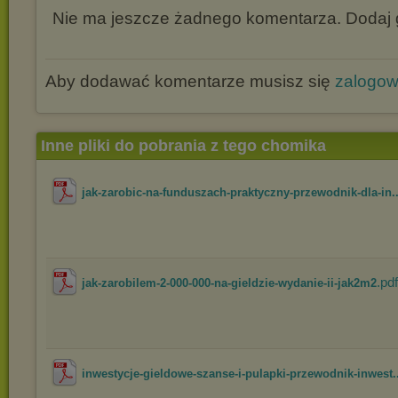
Nie ma jeszcze żadnego komentarza. Dodaj g
Aby dodawać komentarze musisz się
zalogo
Inne pliki do pobrania z tego chomika
jak-zarobic-na-funduszach-praktyczny-przewodnik-dla-in..
.pdf
jak-zarobilem-2-000-000-na-gieldzie-wydanie-ii-jak2m2
inwestycje-gieldowe-szanse-i-pulapki-przewodnik-inwest..