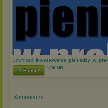
Download:
inwestowanie_pieniedzy_w_prak
1,06 MB
Pobierz
Komentarze: