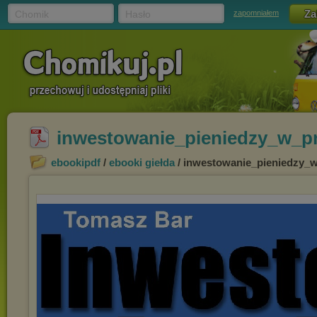
Chomik
Hasło
zapomniałem
inwestowanie_pieniedzy_w_pr
ebookipdf
/
ebooki giełda
/ inwestowanie_pieniedzy_w