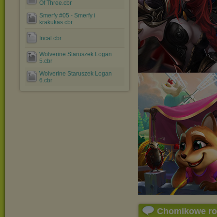
Of Three.cbr
Smerfy #05 - Smerfy i
krakukas.cbr
Incal.cbr
Wolverine Staruszek Logan
5.cbr
Wolverine Staruszek Logan
6.cbr
Chomikowe r