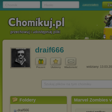
Chomik
Hasło
zapomniałem
draif666
widziany: 13.03.2
Prezent
Ulubiony
Wiadomość
Szukaj plików na tym chomiku
Foldery
Marvel Zombies v
draif666
sortuj według: