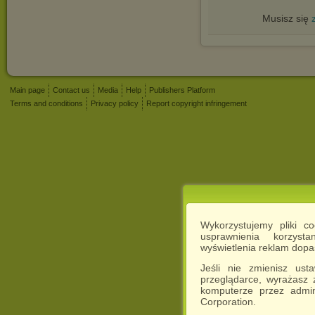
Musisz się
Main page
Contact us
Media
Help
Publishers Platform
Terms and conditions
Privacy policy
Report copyright infringement
Wykorzystujemy pliki c
usprawnienia korzyst
wyświetlenia reklam dop
Jeśli nie zmienisz ust
przeglądarce, wyrażasz
komputerze przez admin
Corporation.