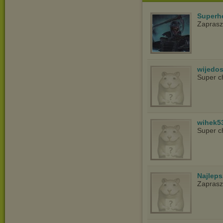
Superh
Zaprasz
wijedo
Super c
wihek5
Super c
Najlep
Zapras