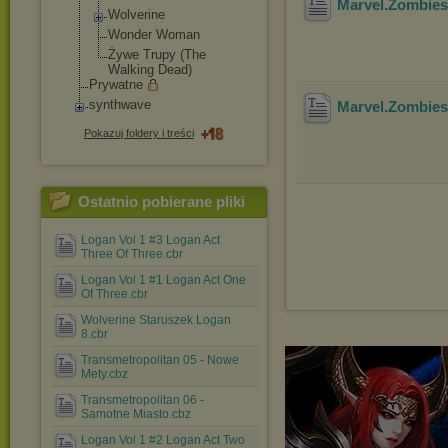
Marvel.Zombie
Wolverine
Wonder Woman
Żywe Trupy (The
Walking Dead)
Prywatne
synthwave
Marvel.Zombie
Pokazuj foldery i treści
Ostatnio pobierane pliki
Logan Vol 1 #3 Logan Act
Three Of Three.cbr
Logan Vol 1 #1 Logan Act One
Of Three.cbr
Wolverine Staruszek Logan
8.cbr
Transmetropolitan 05 - Nowe
Mety.cbz
Transmetropolitan 06 -
Samotne Miasto.cbz
Logan Vol 1 #2 Logan Act Two