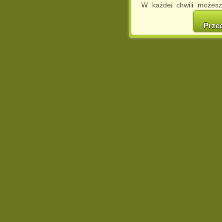
W każdej chwili możesz
cookies w swojej przeglą
w naszej Pol
Prze
http://chomikuj.pl/Polity
Jednocześnie informuje
może spowodować ogr
Chomikuj.pl.
W przypadku braku twojej
prosimy o opuszczenie se
Wykorzystanie plików c
(dostosowanie reklam do
działań marketingowych).
Wyrażenie sprzeciwu spo
będzie dopasowana do Tw
wyświetlona przypadkowo
Istnieje możliwość zmian
sposób uniemożliwiając
urządzeniu końcowym. M
dokonując odpowiednich
internetowej.
Pełną informację na 
http://chomikuj.pl/Polity