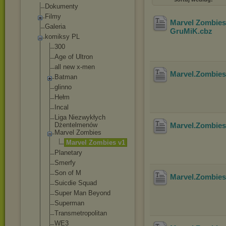
Dokumenty
Filmy
Marvel Zombie
Galeria
GruMiK
.cbz
komiksy PL
300
Age of Ultron
all new x-men
Marvel.Zombie
Batman
glinno
Hełm
Incal
Liga Niezwykłych
Dżentelmenów
Marvel.Zombie
Marvel Zombies
Marvel Zombies v1
Planetary
Smerfy
Son of M
Marvel.Zombie
Suicdie Squad
Super Man Beyond
Superman
Transmetropoli
tan
WE3