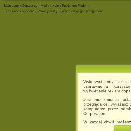
Main page
Contact us
Media
Help
Publishers Platform
Terms and conditions
Privacy policy
Report copyright infringement
Wykorzystujemy pliki c
usprawnienia korzyst
wyświetlenia reklam dop
Jeśli nie zmienisz ust
przeglądarce, wyrażasz
komputerze przez admin
Corporation.
W każdej chwili możesz
cookies w swojej przeglą