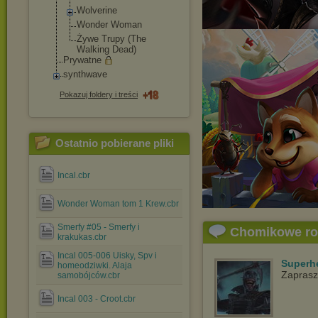
Wolverine
Wonder Woman
Żywe Trupy (The
Walking Dead)
Prywatne
synthwave
Pokazuj foldery i treści
Ostatnio pobierane pliki
Incal.cbr
Wonder Woman tom 1 Krew.cbr
Smerfy #05 - Smerfy i
Chomikowe r
krakukas.cbr
Incal 005-006 Uisky, Spv i
Superh
homeodziwki. Alaja
Zaprasz
samobójców.cbr
Incal 003 - Croot.cbr