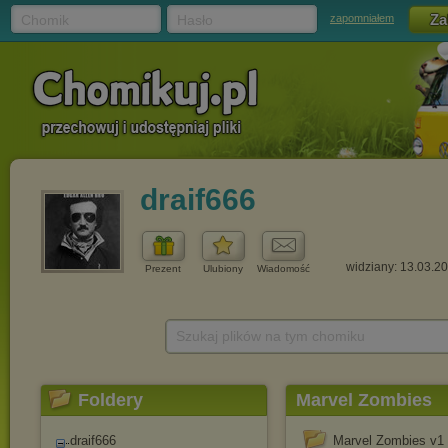
Chomik
Hasło
zapomniałem
draif666
widziany: 13.03.2
Prezent
Ulubiony
Wiadomość
Szukaj plików na tym chomiku
Foldery
Marvel Zombies
draif666
Marvel Zombies v1