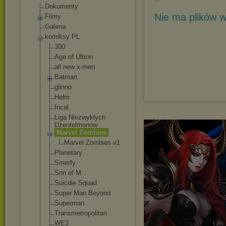
Dokumenty
Nie ma plików w
Filmy
Galeria
komiksy PL
300
Age of Ultron
all new x-men
Batman
glinno
Hełm
Incal
Liga Niezwykłych
Dżentelmenów
Marvel Zombies
Marvel Zombies v1
Planetary
Smerfy
Son of M
Suicdie Squad
Super Man Beyond
Superman
Transmetropoli
tan
WE3