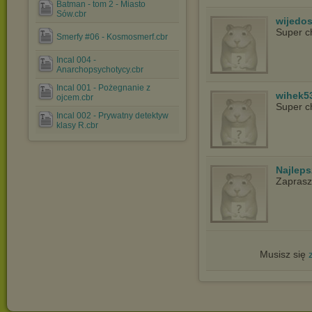
Batman - tom 2 - Miasto
Sów.cbr
wijedo
Super c
Smerfy #06 - Kosmosmerf.cbr
Incal 004 -
Anarchopsychotycy.cbr
Incal 001 - Pożegnanie z
wihek5
ojcem.cbr
Super c
Incal 002 - Prywatny detektyw
klasy R.cbr
Najlep
Zapras
Musisz się