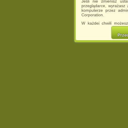
Jeśli nie zmienisz ust
przeglądarce, wyrażasz
komputerze przez admin
Corporation.
W każdej chwili możesz
cookies w swojej przeglą
w naszej Pol
Prze
http://chomikuj.pl/Polity
Jednocześnie informuje
może spowodować ogr
Chomikuj.pl.
W przypadku braku twojej
prosimy o opuszczenie se
Wykorzystanie plików c
(dostosowanie reklam do
działań marketingowych).
Wyrażenie sprzeciwu spo
będzie dopasowana do Tw
wyświetlona przypadkowo
Istnieje możliwość zmian
sposób uniemożliwiając
urządzeniu końcowym. M
dokonując odpowiednich