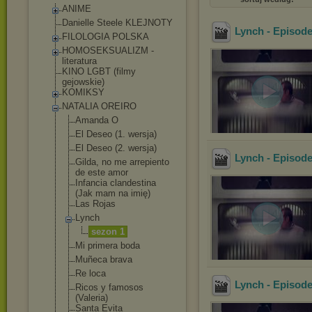
ANIME
Danielle Steele KLEJNOTY
Lynch - Episod
FILOLOGIA POLSKA
HOMOSEKSUALIZM -
literatura
KINO LGBT (filmy
gejowskie)
KOMIKSY
NATALIA OREIRO
Amanda O
El Deseo (1. wersja)
El Deseo (2. wersja)
Lynch - Episod
Gilda, no me arrepiento
de este amor
Infancia clandestina
(Jak mam na imię)
Las Rojas
Lynch
sezon 1
Mi primera boda
Muñeca brava
Re loca
Lynch - Episod
Ricos y famosos
(Valeria)
Santa Evita