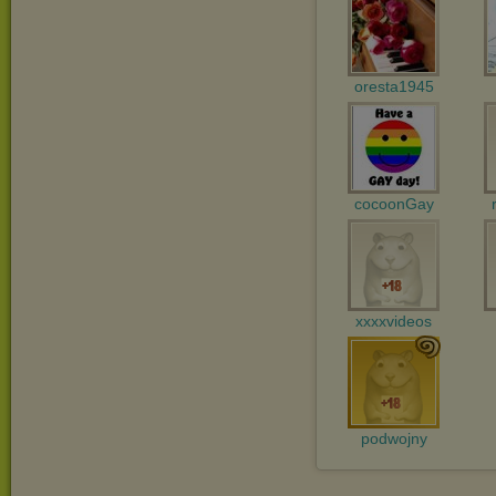
oresta1945
cocoonGay
xxxxvideos
podwojny