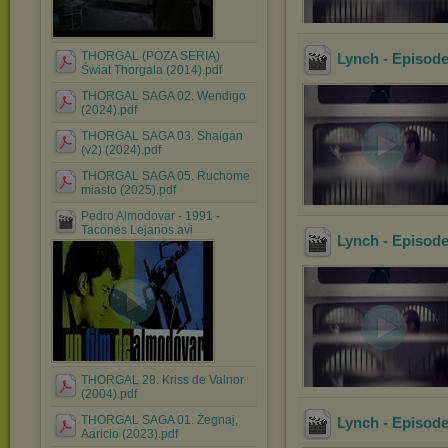
THORGAL (POZA SERIĄ)
Lynch - Episod
Świat Thorgala (2014).pdf
THORGAL SAGA 02. Wendigo
(2024).pdf
THORGAL SAGA 03. Shaigan
(v2) (2024).pdf
THORGAL SAGA 05. Ruchome
miasto (2025).pdf
Pedro Almodovar - 1991 -
Tacones Lejanos.avi
Lynch - Episod
THORGAL 28. Kriss de Valnor
(2004).pdf
THORGAL SAGA 01. Żegnaj,
Lynch - Episod
Aaricio (2023).pdf