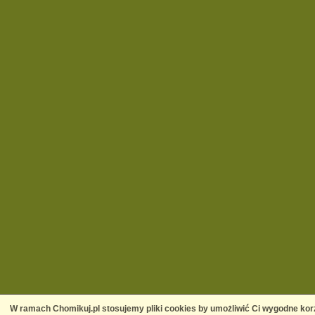
W ramach Chomikuj.pl stosujemy pliki cookies by umożliwić Ci wygodne korz