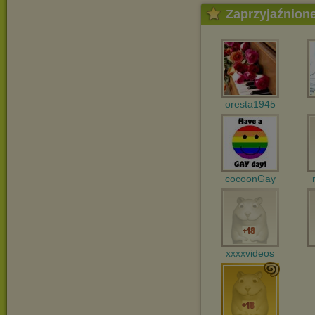
Zaprzyjaźnion
oresta1945
cocoonGay
xxxxvideos