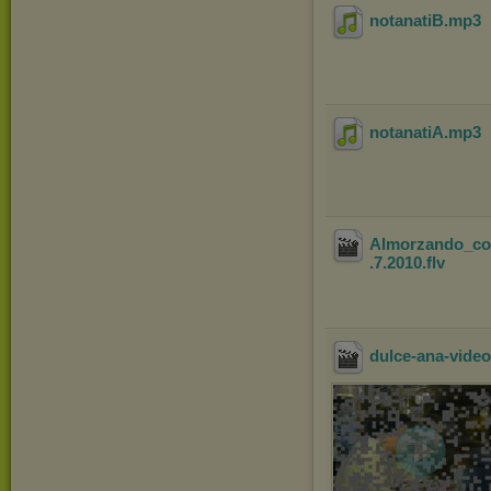
notanatiB
.mp3
notanatiA
.mp3
Almorzando_con
.7.2010
.flv
dulce-ana-video