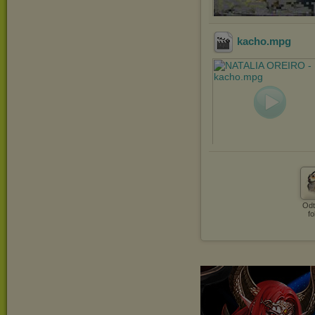
kacho
.mpg
Odt
fo