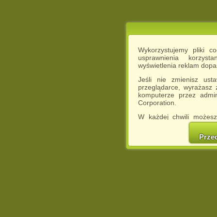
Wykorzystujemy pliki c
usprawnienia korzyst
wyświetlenia reklam dop
Jeśli nie zmienisz ust
przeglądarce, wyrażasz
komputerze przez admin
Corporation.
W każdej chwili możesz
cookies w swojej przeglą
w naszej Pol
Prze
http://chomikuj.pl/Polity
Jednocześnie informuje
może spowodować ogr
Chomikuj.pl.
W przypadku braku twojej
prosimy o opuszczenie se
Wykorzystanie plików c
(dostosowanie reklam do