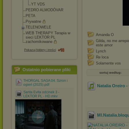
YT VDS
PEDRO ALMODÓVAR
PETA
Prywatne
TELENOWELE
WEB THERAPY Terapia w
Amanda O
sieci LEKTOR PL
Gilda, no me arrepi
zachomikowane
este amor
Pokazuj foldery i treści
Lynch
Re loca
Solamente vos
Ostatnio pobierane pliki
sortuj według:
THORGAL SAGA 04. Szron i
ogień (2025).pdf
Natalia Oreiro -
Santa Evita odcinek 3 -
LEKTOR PL - HD.mkv
Ml.Natalia.bloq