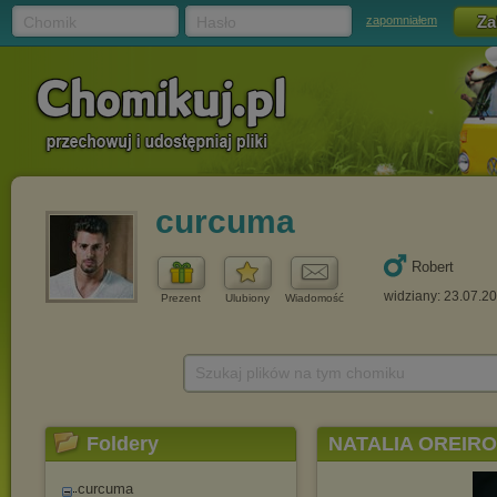
Chomik
Hasło
zapomniałem
curcuma
Robert
widziany: 23.07.2
Prezent
Ulubiony
Wiadomość
Szukaj plików na tym chomiku
Foldery
NATALIA OREIRO
curcuma