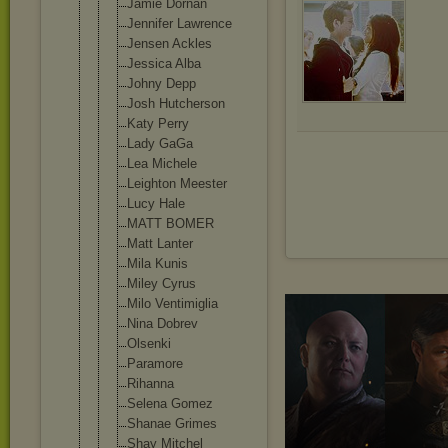
Jamie Dornan
Jennifer Lawrence
Jensen Ackles
Jessica Alba
Johny Depp
Josh Hutcherson
Katy Perry
Lady GaGa
Lea Michele
Leighton Meester
Lucy Hale
MATT BOMER
Matt Lanter
Mila Kunis
Miley Cyrus
Milo Ventimiglia
Nina Dobrev
Olsenki
Paramore
Rihanna
Selena Gomez
Shanae Grimes
Shay Mitchel