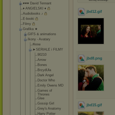
♥♥♥ David Tennant
♦ ANGIELSKI ♦
jbd12
.gif
Audiobooks ♪
E-booki
Filmy
Grafika ★
GIFS & animations
Ikony - Avatary
#inne
►SERIALE i FILMY
90210
jbd8
.png
Arrow
Bones
BrzydUla
Dark Angel
Doctor Who
Emily Owens MD
Games of
Thrones
Glee
Gossip Girl
jbd15
.gif
Grey's Anatomy
Harry Potter