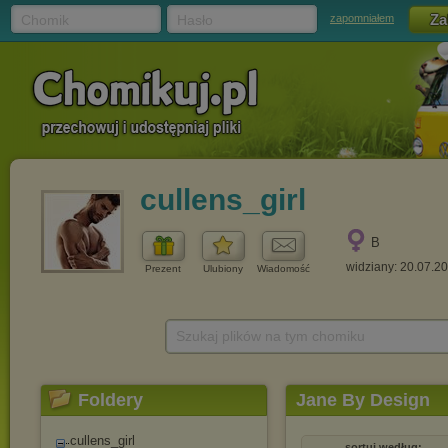
Chomik
Hasło
zapomniałem
cullens_girl
B
widziany: 20.07.2
Prezent
Ulubiony
Wiadomość
Szukaj plików na tym chomiku
Foldery
Jane By Design
cullens_girl
sortuj według: