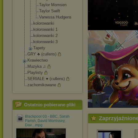
Taylor Momsen
Taylor Swift
Vanessa Hudgens
kolorowanki
kolorowanki 1
kolorowanki 2
kolorowanki 3
Tapety
GRY ♣ (cullens)
Krawiectwo
Muzyka ♫
Playlisty
SERIALE ♥ (cullens)
zachomikowane
Ostatnio pobierane pliki
Blackpool 03 - BBC, Sarah
Zaprzyjaźnion
Parish, David Morrissey,
Dav....mpg