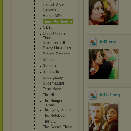
Hart of Dixie
Hellcats
House MD
Jane By Design
Nikita
Once Upon a
Time
jbd3
.png
One Tree Hill
Pretty Little Liars
Private Practice
Rebelde
Scream
Smallvil
le
Suburgat
ory
Supernat
ural
Terra Nova
jbd1-1
.png
The Hills
The Hunger
Games
The Lying Game
The Notebook
The OC
The Secret Circle