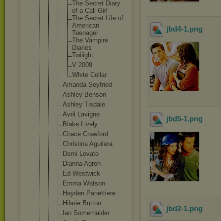
The Secret Diary
of a Call Girl
The Secret Life of
American
jbd4-1
.png
Teenager
The Vampire
Diaries
Twilight
V 2009
White Collar
Amanda Seyfried
Ashley Benson
Ashley Tisdale
Avril Lavigne
jbd5-1
.png
Blake Lively
Chace Crawford
Christina Aguilera
Demi Lovato
Dianna Agron
Ed Westwick
Emma Watson
Hayden Panettiere
Hilarie Burton
jbd2-1
.png
Ian Somerhalder