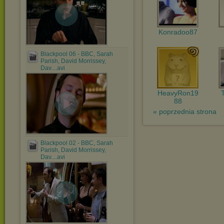
Konradoo87
Blackpool 06 - BBC, Sarah
Parish, David Morrissey,
Dav....avi
HeavyRon19
88
« poprzednia strona
Blackpool 02 - BBC, Sarah
Parish, David Morrissey,
Dav....avi