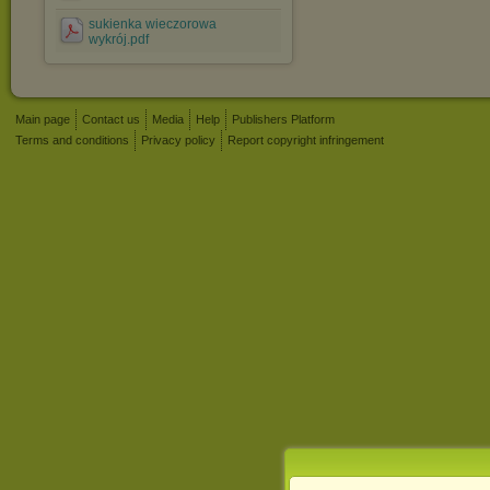
sukienka wieczorowa
wykrój.pdf
Main page
Contact us
Media
Help
Publishers Platform
Terms and conditions
Privacy policy
Report copyright infringement