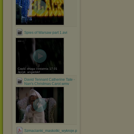
Spies of Warsaw part 1.avi
Część druga i ostatnia 17.01
Język: angielski!
David Tennant Catherine Tate -
Nan's Christmas Carol.wmv
Szmacianki_maskotki_wykroje.pdf