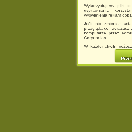
Wykorzystujemy pliki c
usprawnienia korzyst
wyświetlenia reklam dop
Jeśli nie zmienisz ust
przeglądarce, wyrażasz
komputerze przez admin
Corporation.
W każdej chwili możesz
cookies w swojej przeglą
w naszej Pol
Prze
http://chomikuj.pl/Polity
Jednocześnie informuje
może spowodować ogr
Chomikuj.pl.
W przypadku braku twojej
prosimy o opuszczenie se
Wykorzystanie plików c
(dostosowanie reklam do
działań marketingowych).
Wyrażenie sprzeciwu spo
będzie dopasowana do Tw
wyświetlona przypadkowo