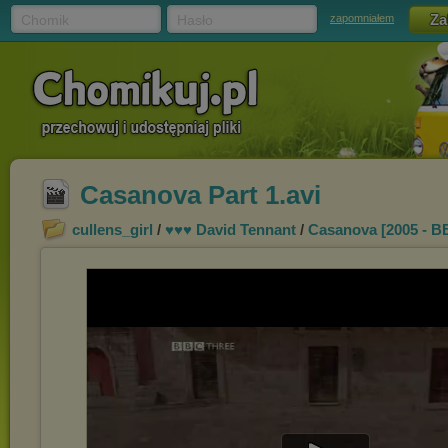
Chomik
Hasło
zapomniałem
Casanova Part 1.avi
cullens_girl
/
♥♥♥ David Tennant
/
Casanova [2005 - B