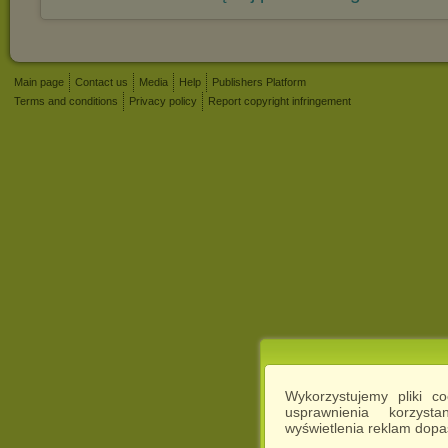
Main page
Contact us
Media
Help
Publishers Platform
Terms and conditions
Privacy policy
Report copyright infringement
Wykorzystujemy pliki c
usprawnienia korzyst
wyświetlenia reklam dop