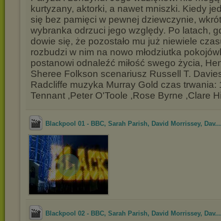
kurtyzany, aktorki, a nawet mniszki. Kiedy j
się bez pamięci w pewnej dziewczynie, wkrót
wybranka odrzuci jego względy. Po latach, 
dowie się, że pozostało mu już niewiele cza
rozbudzi w nim na nowo młodziutka pokojów
postanowi odnaleźć miłość swego życia, Henr
Sheree Folkson scenariusz Russell T. Davies
Radcliffe muzyka Murray Gold czas trwania:
Tennant ,Peter O'Toole ,Rose Byrne ,Clare H
Blackpool 01 - BBC, Sarah Parish, David Morrissey, Dav...
Blackpool 02 - BBC, Sarah Parish, David Morrissey, Dav...