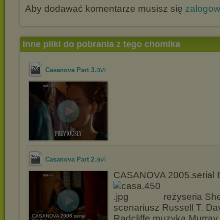
Aby dodawać komentarze musisz się
zalogo
Inne pliki do pobrania z tego chomika
.avi
Casanova Part 3
.avi
Casanova Part 2
CASANOVA 2005.serial B
reżyseria Sh
scenariusz Russell T. Dav
CASANOVA 2005.serial
Radcliffe muzyka Murray