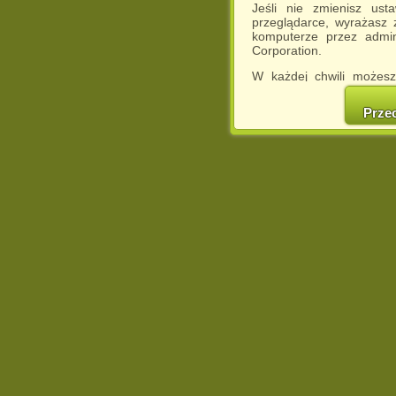
Jeśli nie zmienisz ust
przeglądarce, wyrażasz
komputerze przez admin
Corporation.
W każdej chwili możesz
cookies w swojej przeglą
w naszej Pol
Prze
http://chomikuj.pl/Polity
Jednocześnie informuje
może spowodować ogr
Chomikuj.pl.
W przypadku braku twojej
prosimy o opuszczenie se
Wykorzystanie plików c
(dostosowanie reklam do
działań marketingowych).
Wyrażenie sprzeciwu spo
będzie dopasowana do Tw
wyświetlona przypadkowo
Istnieje możliwość zmian
sposób uniemożliwiając
urządzeniu końcowym. M
dokonując odpowiednich