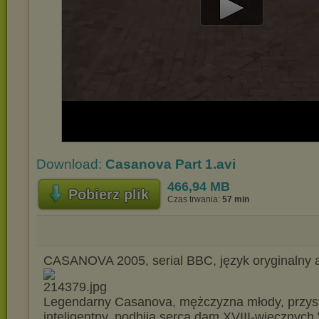
Play
Video
Download:
Casanova Part 1.avi
466,94 MB
Pobierz plik
Czas trwania:
57 min
CASANOVA 2005, serial BBC, język oryginalny a
Legendarny Casanova, mężczyzna młody, przyst
inteligentny, podbija serca dam XVIII-wiecznych 