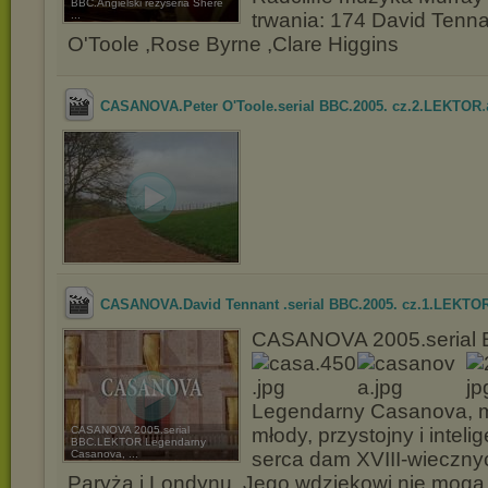
BBC.Angielski reżyseria Shere
...
trwania: 174 David Tenna
O'Toole ,Rose Byrne ,Clare Higgins
.
CASANOVA.Peter O'Toole.serial BBC.2005. cz.2.LEKTOR
CASANOVA.David Tennant .serial BBC.2005. cz.1.LEKTO
CASANOVA 2005.serial
Legendarny Casanova, 
CASANOVA 2005.serial
młody, przystojny i inteli
BBC.LEKTOR Legendarny
Casanova, ...
serca dam XVIII-wieczny
Paryża i Londynu. Jego wdziękowi nie mogą 