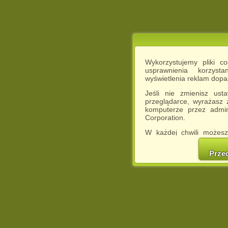
Wykorzystujemy pliki c
usprawnienia korzyst
wyświetlenia reklam dop
Jeśli nie zmienisz ust
przeglądarce, wyrażasz
komputerze przez admin
Corporation.
W każdej chwili możesz
cookies w swojej przeglą
w naszej Pol
Prze
http://chomikuj.pl/Polity
Jednocześnie informuje
może spowodować ogr
Chomikuj.pl.
W przypadku braku twojej
prosimy o opuszczenie se
Wykorzystanie plików c