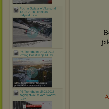
Puchar Świata w Vikersund
18.03.2018 - konkurs
indywid....avi
B
ja
PŚ Trondheim 14.03.2018 -
Prolog kwalifikacje PL.avi
Kamil Stoch został zwycięzcą
prologu do czwartkowego k ...
PŚ Trondheim 15.03.2018 -
A
zwycięstwo i rekord skoczni
....avi