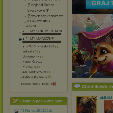
🍸 Najlepsi Polscy
Skoczkowie 🍸
🍸Zwyciężcy konkursów
🚦 Ciekawostki 🚦
!!!WAŻNE
∎ FILMY DOKUMENTALNE
▀▀▀▀▀▀▀▀▀▀▀▀▀▀▀▀▀
∎ FILMY MAGICZNE
▀▀▀▀▀▀▀▀▀▀▀▀▀▀▀▀▀
∎ SPORT - hasło 123
ankasta7
Dokumenty
Fajne Rzeczy
Prywatne
zachomikowane
Zdjęcia prywatne
Pokazuj foldery i treści
Chomikowe r
skif102
Ostatnio pobierane pliki
PŚ Planica 25.03.2018