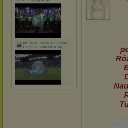
Chorwacja PL.avi
MŚ 2026 - 29.06. 1-16 finału
p
Holandia - Maroko PL.avi
Róż
B
Nau
R
Tu