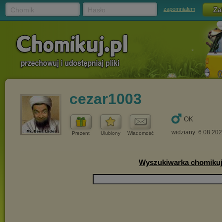
Chomik
Hasło
zapomniałem
cezar1003
OK
widziany: 6.08.20
Prezent
Ulubiony
Wiadomość