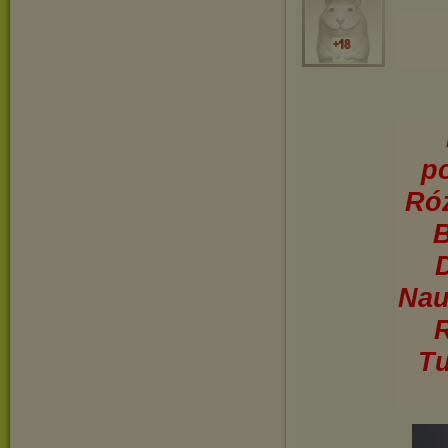
p
Róż
B
Nau
R
Tu