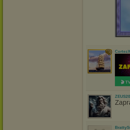
Cortez
🎬 T
ZEUS20
Zapr
Bratty