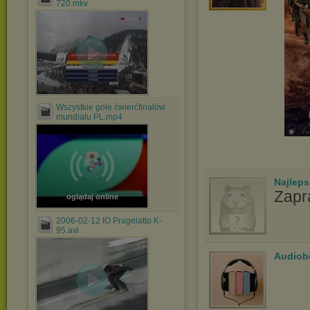
720.mkv
Wszystkie gole ćwierćfinałów
mundialu PL.mp4
Najlep
Zapr
oglądaj online
2006-02-12 IO Pragelatto K-
95.avi
Audiob