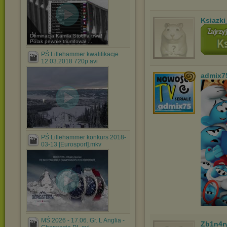
Ksiazki
Dominacja Kamila Stocha trwa!
Polak pewnie triumfował ...
PŚ Lillehammer kwalifikacje
12.03.2018 720p.avi
admix7
PŚ Lillehammer konkurs 2018-
03-13 [Eurosport].mkv
MŚ 2026 - 17.06. Gr. L Anglia -
Zb1n4r