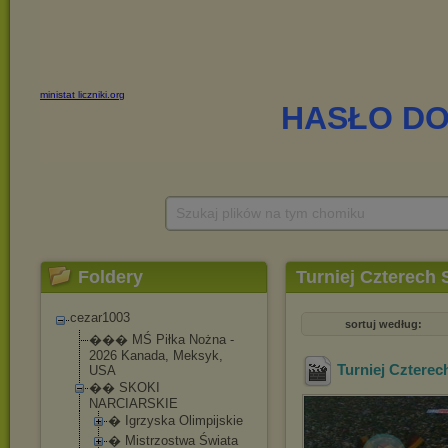
Szukaj plików na tym chomiku
Foldery
Turniej Czterech 
cezar1003
sortuj według:
��� MŚ Piłka Nożna -
2026 Kanada, Meksyk,
Turniej Czterec
USA
�� SKOKI
NARCIARSKIE
� Igrzyska Olimpijskie
� Mistrzostwa Świata