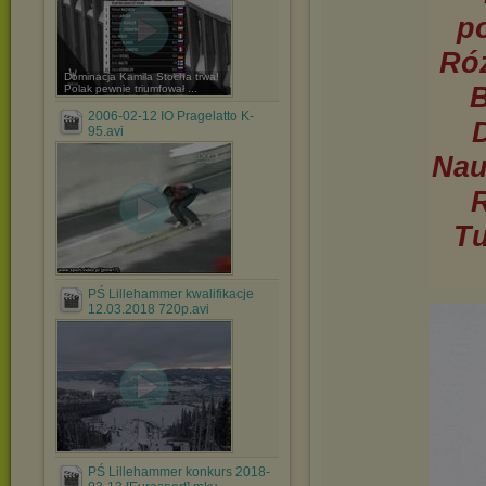
p
Róż
Dominacja Kamila Stocha trwa!
B
Polak pewnie triumfował ...
2006-02-12 IO Pragelatto K-
95.avi
Nau
R
Tu
PŚ Lillehammer kwalifikacje
12.03.2018 720p.avi
PŚ Lillehammer konkurs 2018-