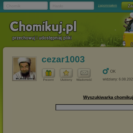
Chomik
Hasło
zapomniałem
cezar1003
OK
widziany: 6.08.20
Prezent
Ulubiony
Wiadomość