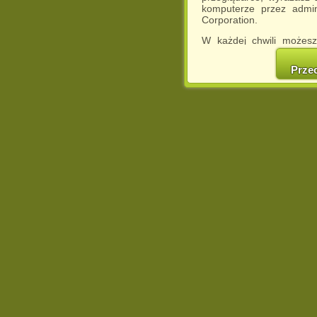
komputerze przez admin
Corporation.
W każdej chwili możesz
cookies w swojej przeglą
w naszej Pol
Prze
http://chomikuj.pl/Polity
Jednocześnie informuje
może spowodować ogr
Chomikuj.pl.
W przypadku braku twojej
prosimy o opuszczenie se
Wykorzystanie plików c
(dostosowanie reklam do
działań marketingowych).
Wyrażenie sprzeciwu spo
będzie dopasowana do Tw
wyświetlona przypadkowo
Istnieje możliwość zmian
sposób uniemożliwiając
urządzeniu końcowym. M
dokonując odpowiednich
internetowej.