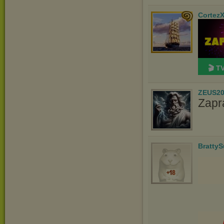
Cortez
🎬 T
ZEUS20
Zapr
Bratty