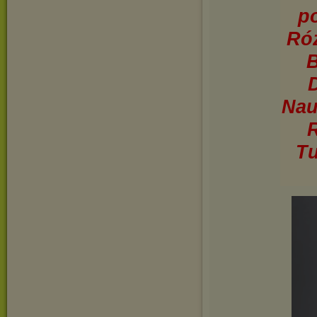
p
Róż
B
Nau
R
Tu