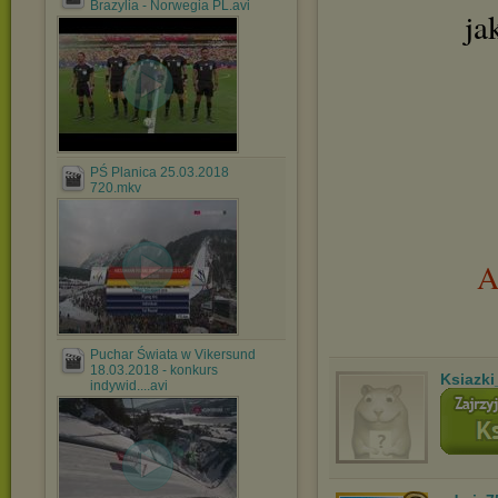
Brazylia - Norwegia PL.avi
ja
PŚ Planica 25.03.2018
720.mkv
A
Puchar Świata w Vikersund
18.03.2018 - konkurs
Ksiazki
indywid....avi