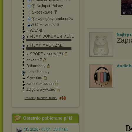
🍸 Najlepsi Polscy
Skoczkowie 🍸
🍸Zwyciężcy konkursów
🚦 Ciekawostki 🚦
!!!WAŻNE
Najlep
∎ FILMY DOKUMENTALNE
Zapr
▀▀▀▀▀▀▀▀▀▀▀▀▀▀▀▀▀
∎ FILMY MAGICZNE
▀▀▀▀▀▀▀▀▀▀▀▀▀▀▀▀▀
∎ SPORT - hasło 123
ankasta7
Audiob
Dokumenty
Fajne Rzeczy
Prywatne
zachomikowane
Zdjęcia prywatne
Pokazuj foldery i treści
Ostatnio pobierane pliki
B
MŚ 2026 - 05.07., 1⁄8 Finału