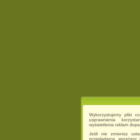
Wykorzystujemy pliki c
usprawnienia korzyst
wyświetlenia reklam dop
Jeśli nie zmienisz ust
przeglądarce, wyrażasz