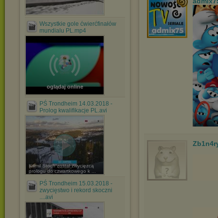
admix7
Wszystkie gole ćwierćfinałów
mundialu PL.mp4
oglądaj online
PŚ Trondheim 14.03.2018 -
Prolog kwalifikacje PL.avi
Zb1n4r
Kamil Stoch został zwycięzcą
prologu do czwartkowego k ...
PŚ Trondheim 15.03.2018 -
zwycięstwo i rekord skoczni
....avi