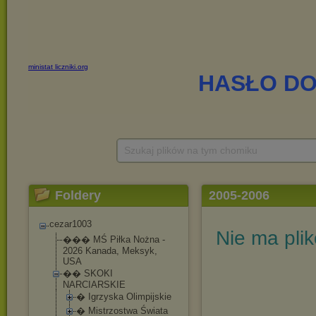
Szukaj plików na tym chomiku
Foldery
2005-2006
cezar1003
Nie ma pli
��� MŚ Piłka Nożna -
2026 Kanada, Meksyk,
USA
�� SKOKI
NARCIARSKIE
� Igrzyska Olimpijskie
� Mistrzostwa Świata