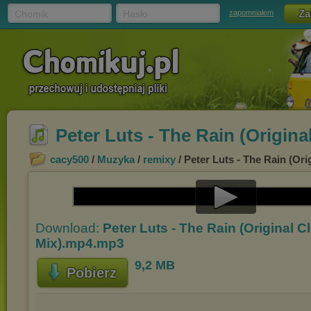
Chomik
Hasło
zapomniałem
Peter Luts - The Rain (Origin
cacy500
/
Muzyka
/
remixy
/ Peter Luts - The Rain (Or
Play
Download:
Peter Luts - The Rain (Original C
Video
Mix).mp4.mp3
9,2 MB
Pobierz