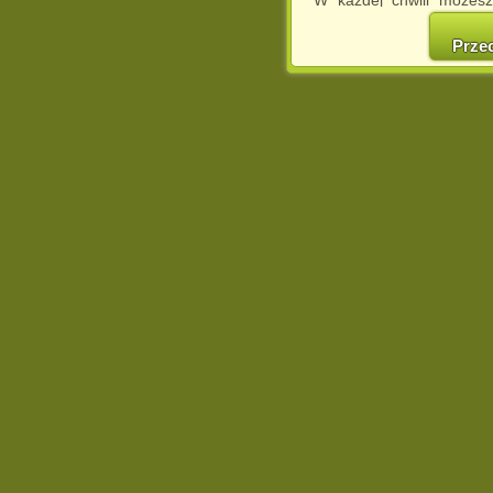
cookies w swojej przeglą
w naszej Pol
Prze
http://chomikuj.pl/Polity
Jednocześnie informuje
może spowodować ogr
Chomikuj.pl.
W przypadku braku twojej
prosimy o opuszczenie se
Wykorzystanie plików c
(dostosowanie reklam do
działań marketingowych).
Wyrażenie sprzeciwu spo
będzie dopasowana do Tw
wyświetlona przypadkowo
Istnieje możliwość zmian
sposób uniemożliwiając
urządzeniu końcowym. M
dokonując odpowiednich
internetowej.
Pełną informację na 
http://chomikuj.pl/Polity