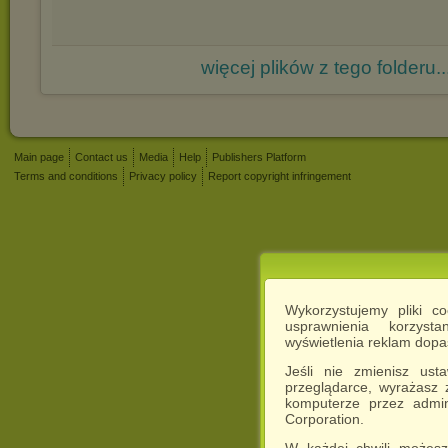
więcej plików z tego folderu..
Main page
Contact us
Media
Help
Publishers Platform
Terms and conditions
Privacy policy
Report copyright infringement
Wykorzystujemy pliki c
usprawnienia korzyst
wyświetlenia reklam dop
Jeśli nie zmienisz ust
przeglądarce, wyrażasz
komputerze przez admin
Corporation.
W każdej chwili możesz