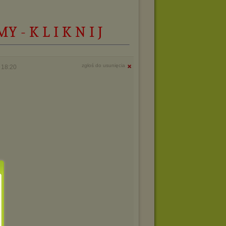
 - K L I K N I J
zgłoś do usunięcia
 18:20