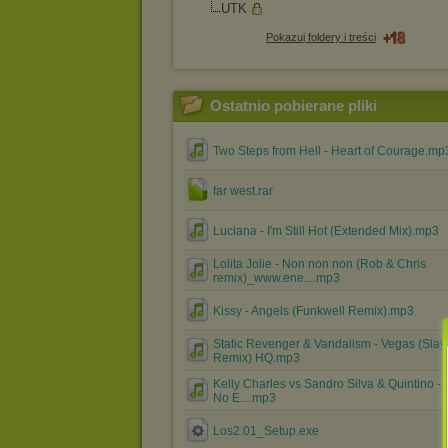
UTK
Pokazuj foldery i treści
Ostatnio pobierane pliki
Two Steps from Hell - Heart of Courage.mp
far west.rar
Luciana - I'm Still Hot (Extended Mix).mp3
Lolita Jolie - Non non non (Rob & Chris
remix)_www.ene....mp3
Kissy - Angels (Funkwell Remix).mp3
Static Revenger & Vandalism - Vegas (Sla
Remix) HQ.mp3
Kelly Charles vs Sandro Silva & Quintino - 
No E....mp3
Los2.01_Setup.exe