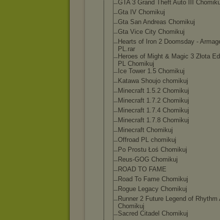
GTA 3 Grand Theft Auto III Chomiku
Gta IV Chomikuj
Gta San Andreas Chomikuj
Gta Vice City Chomikuj
Hearts of Iron 2 Doomsday - Armag
PL.rar
Heroes of Might & Magic 3 Złota Ed
PL Chomikuj
Ice Tower 1.5 Chomikuj
Katawa Shoujo chomikuj
Minecraft 1.5.2 Chomikuj
Minecraft 1.7.2 Chomikuj
Minecraft 1.7.4 Chomikuj
Minecraft 1.7.8 Chomikuj
Minecraft Chomikuj
Offroad PL chomikuj
Po Prostu Łoś Chomikuj
Reus-GOG Chomikuj
ROAD TO FAME
Road To Fame Chomikuj
Rogue Legacy Chomikuj
Runner 2 Future Legend of Rhythm 
Chomikuj
Sacred Citadel Chomikuj