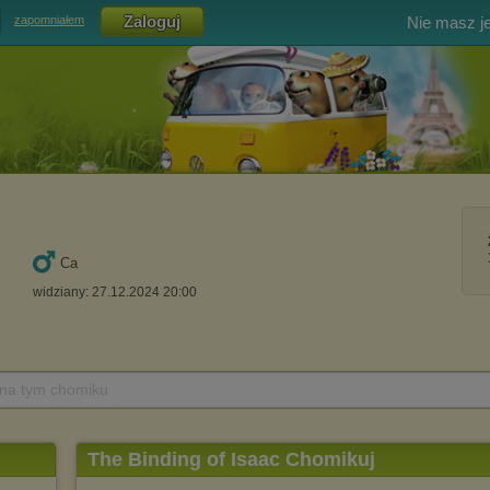
Nie masz j
zapomniałem
Ca
widziany: 27.12.2024 20:00
 na tym chomiku
The Binding of Isaac Chomikuj