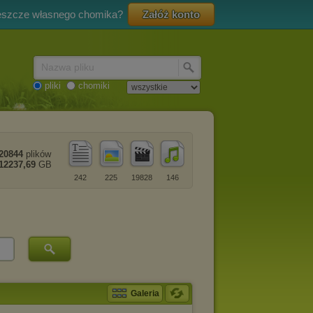
eszcze własnego chomika?
Załóż konto
Nazwa pliku
pliki
chomiki
20844
plików
12237,69
GB
242
225
19828
146
Galeria