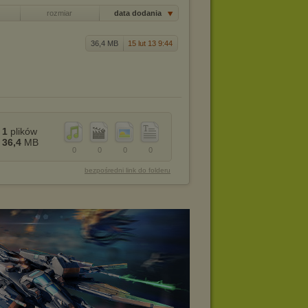
rozmiar
data dodania
36,4 MB
15 lut 13 9:44
1
plików
36,4
MB
0
0
0
0
bezpośredni link do folderu