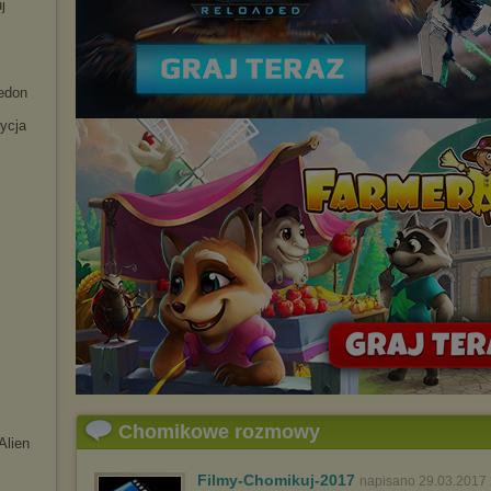
j
edon
ycja
Chomikowe rozmowy
Alien
Filmy-Chomikuj-2017
napisano 29.03.2017 