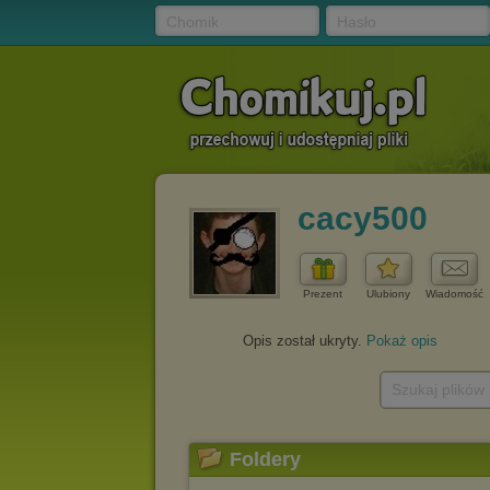
Chomik
Hasło
cacy500
Prezent
Ulubiony
Wiadomość
Opis został ukryty.
Pokaż opis
Szukaj plików
Foldery