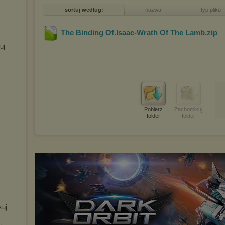
sortuj według:
nazwa
typ pliku
The Binding Of.Isaac-Wrath Of The Lamb
.zip
uj
Pobierz
Zachomikuj
folder
folder
kuj