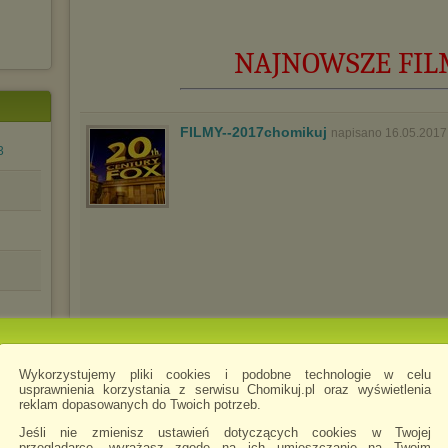
NAJNOWSZE FILMY
FILMY--2017chomikuj
napisano 16.05.2017
3
yback
Wykorzystujemy pliki cookies i podobne technologie w celu
You're
usprawnienia korzystania z serwisu Chomikuj.pl oraz wyświetlenia
reklam dopasowanych do Twoich potrzeb.
Jeśli nie zmienisz ustawień dotyczących cookies w Twojej
przeglądarce, wyrażasz zgodę na ich umieszczanie na Twoim