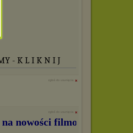
 - K L I K N I J
zgłoś do usunięcia
zgłoś do usunięcia
na nowości filmowe