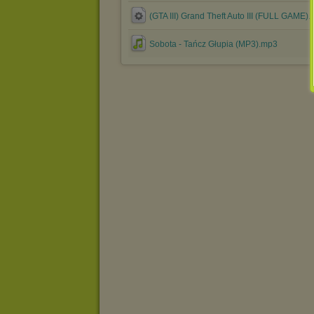
(GTA III) Grand Theft Auto III (FULL GAME).
Sobota - Tańcz Głupia (MP3).mp3