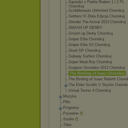
Sąsiedzi z Piekła Rodem 1 i 2 PL
Chomikuj
Scribblenauts Unlimited Chomikuj
Settlers IV Złota Edycja Chomikuj
Slender The Arrival 2013 Chomikuj
SMASH UP DERBY
Smash up Derby Chomikuj
Sniper Elite Chomikuj
Sniper Elite V2 Chomikuj
Stunt GP Chomikuj
Subway Surfers Chomikuj
Super Meat Boy Chomikuj
Surgeon Simulator 2013 Chomikuj
The Binding of Isaac Chomikuj
The Binding of Isaac Rebirth Chomi
The Elder Scrolls V Skyrim Chomik
Virtual Tennis 4 Chomikuj
Muzyka
Pliki
Programy
Prywatne
Studia
Tibia