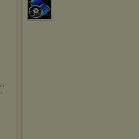
kuj
uj