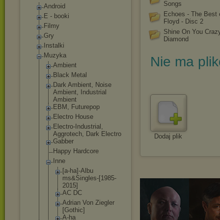
Songs
Android
Echoes - The Best 
E - booki
Floyd - Disc 2
Filmy
Shine On You Craz
Gry
Diamond
Instalki
Muzyka
Nie ma pli
Ambient
Black Metal
Dark Ambient, Noise
Ambient, Industrial
Ambient
EBM, Futurepop
Electro House
Electro-Indust
rial,
Aggrotech, Dark Electro
Dodaj plik
Gabber
Happy Hardcore
Inne
[a-ha]-Albu
ms&Singles-
[1985-
2015]
AC DC
Adrian Von Ziegler
[Gothic]
A-ha