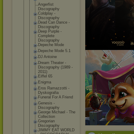
Angerfist
Discography
Coldplay -
Discography
Dead Can Dance -
Discography
Deep Purple -
Complete
Discography
Depeche Mode
Depeche Mode 5.1
DJ Antoine
Dream Theater -
Discography (1989 -
2011)
Eiffel 65
Enigma
Eros Ramazzotti -
Dyskografia
Funeral For A Friend
Genesis -
Discography
George Michael - The
Collection
Gregorian
Discography
JIMMY EAT WORLD