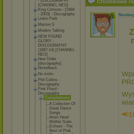
- DISCOGRAPHY
Chomikowe r
[CHANNEL NEO]
King Crimson - [1969
- 2003] - Discography
Nicebo
Linkin Park
Maroon 5
Z
Modern Talking
NEW FOUND
GLORY -
DISCOGRAPHY
(1997-14) [CHANNEL
NEO]
New Order
[discograph
y]
Nickelback
Wpa
No motiv
Phil Collins -
PR
Discography
Pink Floyd -
Wys
Discography
Compilat
ions
wia
A Colle
ction Of
Great Dance
Songs
📢1
Atom Heart
Mothe
r Suite
Echoe
s - The
Best of Pink