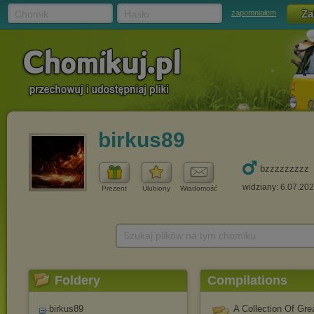
Chomik
Hasło
zapomniałem
birkus89
bzzzzzzzzz
widziany: 6.07.20
Prezent
Ulubiony
Wiadomość
Szukaj plików na tym chomiku
Foldery
Compilations
birkus89
A Collection Of Gr