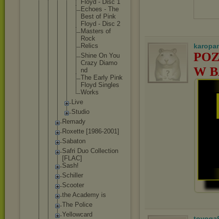
Floyd - Disc 1
Echoe
s - The
Best of Pink
Floyd - Disc 2
Maste
rs of
Rock
Relic
s
karopa
POZ
Shine On You
Crazy Diamo
W B
nd
The Early Pink
Floyd Singl
es
Works
Live
Studio
Remady
Roxette [1986-2001]
Sabaton
Safri Duo Collection
[FLAC]
Sash!
Schiller
Scooter
the Academy is
The Police
Yellowcard
toyoga