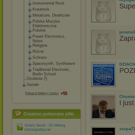
Instrumental Rock
Supe
Krautrock
Metalcore, Deathcore
Polska Muzyka
Elektroniczna
Polskie
jecana
Power Electronics,
Zapr
Noise
Religijne
Różne
Schranz
Spacesynth, Synthwave
DZIAC
POZD
Traditional Electronic,
Berlin School
Osobiste
Seriale
Pokazuj foldery i treści
Chomic
I ju
Ostatnio pobierane pliki
Solarz Jacek - SS Wiking
stopa7
(monografia).rar