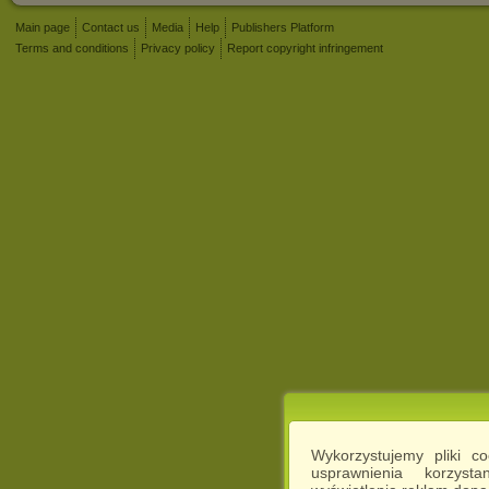
Main page
Contact us
Media
Help
Publishers Platform
Terms and conditions
Privacy policy
Report copyright infringement
Wykorzystujemy pliki c
usprawnienia korzyst