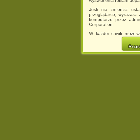
wyświetlenia reklam dop
Jeśli nie zmienisz ust
przeglądarce, wyrażasz
komputerze przez admin
Corporation.
W każdej chwili możesz
cookies w swojej przeglą
w naszej Pol
Prze
http://chomikuj.pl/Polity
Jednocześnie informuje
może spowodować ogr
Chomikuj.pl.
W przypadku braku twojej
prosimy o opuszczenie se
Wykorzystanie plików c
(dostosowanie reklam do
działań marketingowych).
Wyrażenie sprzeciwu spo
będzie dopasowana do Tw
wyświetlona przypadkowo
Istnieje możliwość zmian
sposób uniemożliwiając
urządzeniu końcowym. M