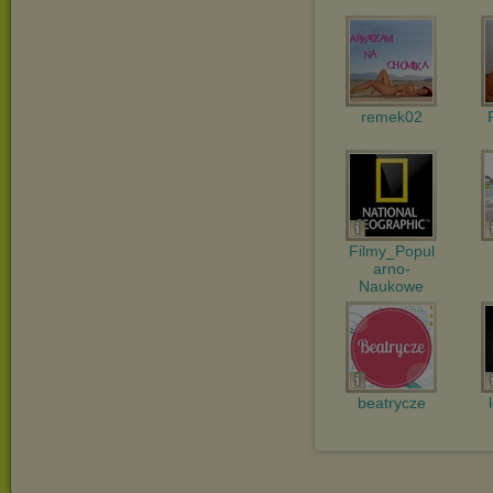
remek02
Filmy_Popul
arno-
Naukowe
beatrycze