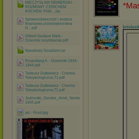
MIECZYSŁAW SIEMIEŃSKI -
*Mas
ROZMOWY Z ERICHEM
KOCHEM. Prób....zip
Sprawozdawczość i analiza
finansowa przedsiębiorstwa
krisluc
H....pdf
Gilbert Gustave Mark -
Dziennik norymberski.pdf
Narodowy Socjalizm.rar
Rosenberg A. - Dzienniki 1934-
1944.pdf
Tadeusz Dutkiewicz - Chemia
Toksykologiczna,T1.pdf
Tadeusz Dutkiewicz - Chemia
Toksykologiczna,T2.pdf
Jednostki_Gorskie_Armii_Nemieckej_1933-
1945.pdf
pic - Front.jpg