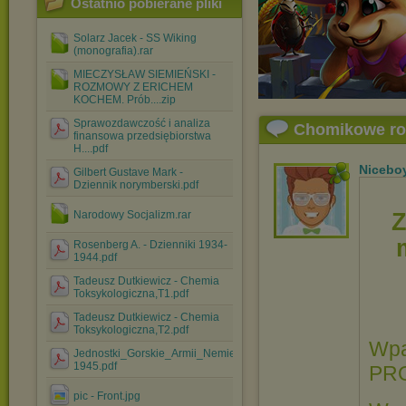
Ostatnio pobierane pliki
Solarz Jacek - SS Wiking
(monografia).rar
MIECZYSŁAW SIEMIEŃSKI -
ROZMOWY Z ERICHEM
KOCHEM. Prób....zip
Sprawozdawczość i analiza
Chomikowe r
finansowa przedsiębiorstwa
H....pdf
Nicebo
Gilbert Gustave Mark -
Dziennik norymberski.pdf
Z
Narodowy Socjalizm.rar
Rosenberg A. - Dzienniki 1934-
1944.pdf
Tadeusz Dutkiewicz - Chemia
Toksykologiczna,T1.pdf
Tadeusz Dutkiewicz - Chemia
Toksykologiczna,T2.pdf
Wpa
Jednostki_Gorskie_Armii_Nemieckej_1933-
1945.pdf
PR
pic - Front.jpg