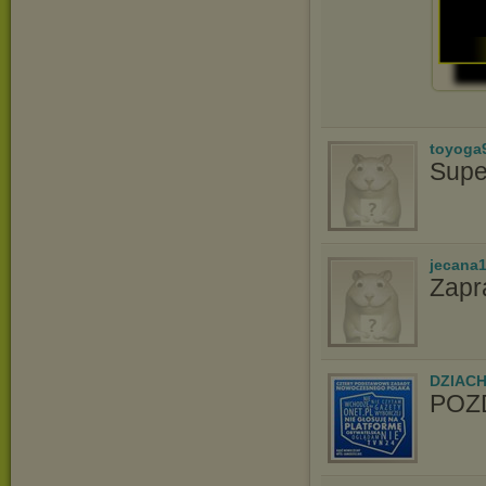
toyoga
Supe
jecana
Zapr
DZIAC
POZD