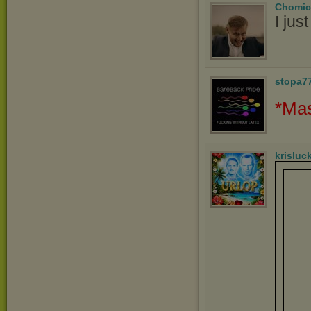
Chomic
I ju
stopa7
*Mas
krisluc