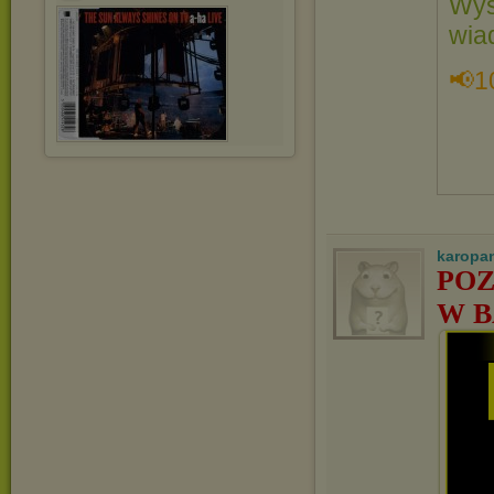
Wys
wia
📢1
karopa
POZ
W B