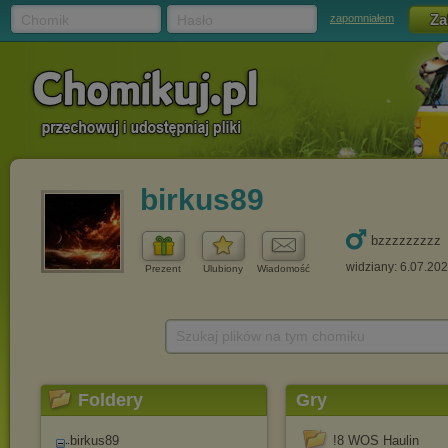
Chomik
Hasło
zapomniałem
birkus89
bzzzzzzzzz
widziany: 6.07.20
Prezent
Ulubiony
Wiadomość
Szukaj plików na tym chomiku
Foldery
Gry
birkus89
!8 WOS Haulin