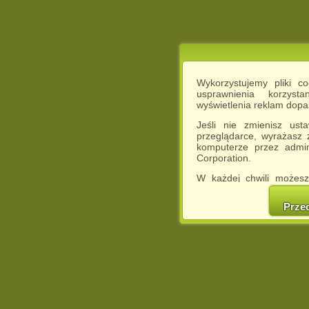
Wykorzystujemy pliki c
usprawnienia korzyst
wyświetlenia reklam dop
Jeśli nie zmienisz ust
przeglądarce, wyrażasz
komputerze przez admin
Corporation.
W każdej chwili możesz
cookies w swojej przeglą
w naszej Pol
Prze
http://chomikuj.pl/Polity
Jednocześnie informuje
może spowodować ogr
Chomikuj.pl.
W przypadku braku twojej
prosimy o opuszczenie se
Wykorzystanie plików c