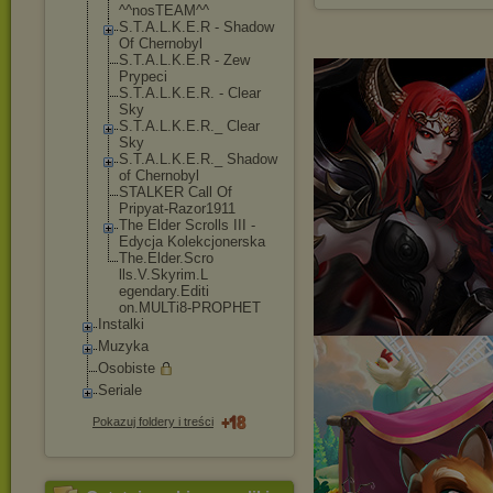
^^nosTEAM^^
S.T.A.L.K.E.R - Shadow
Of Chernobyl
S.T.A.L.K.E.R - Zew
Prypeci
S.T.A.L.K.E.R. - Clear
Sky
S.T.A.L.K.E.R.
_ Clear
Sky
S.T.A.L.K.E.R.
_ Shadow
of Chernobyl
STALKER Call Of
Pripyat-Razor1
911
The Elder Scrolls III -
Edycja Kolekcjonerska
The.Elder.Scro
lls.V.Skyrim.L
egendary.Editi
on.MULTi8-PROP
HET
Instalki
Muzyka
Osobiste
Seriale
Pokazuj foldery i treści