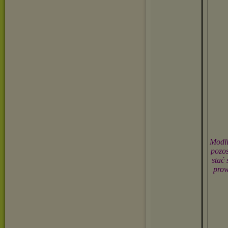
Modli
pozos
stać
prow