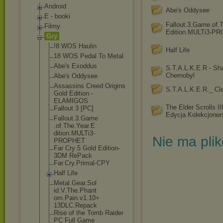
Android
Abe's Oddysee
E - booki
Fallout.3.Game.of.T
Filmy
Edition.MULTi3-P
Gry
!8 WOS Haulin
Half Life
18 WOS Pedal To Metal
Abe's Exoddus
S.T.A.L.K.E.R - Sh
Chernobyl
Abe's Oddysee
Assassins Creed Origins
S.T.A.L.K.E.R._ Cl
Gold Edition -
ELAMIGOS
The Elder Scrolls III
Fallout 3 [PC]
Edycja Kolekcjoner
Fallout.3.Game
.of.The.Year.E
dition.MULTi3-
Nie ma pli
PROPHET
Far Cry 5 Gold Edition-
3DM RePack
Far.Cry.Primal
-CPY
Half Life
Metal.Gear.Sol
id.V.The.Phant
om.Pain.v1.10+
13DLC.Repack
Rise of the Tomb Raider
PC Full Game