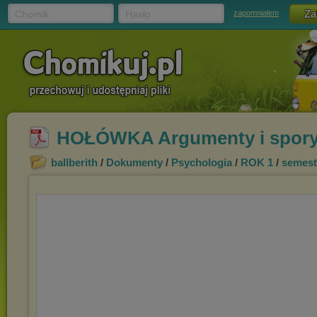
Chomik
Hasło
zapomniałem
HOŁÓWKA Argumenty i spory
ballberith
/
Dokumenty
/
Psychologia
/
ROK 1
/
semest