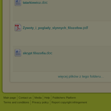
.doc
tatarkiewicz
.pdf
Zywoty_i_poglady_slynnych_filozofow
.doc
skrypt filozofia
więcej plików z tego folderu...
Main page
Contact us
Media
Help
Publishers Platform
Terms and conditions
Privacy policy
Report copyright infringement