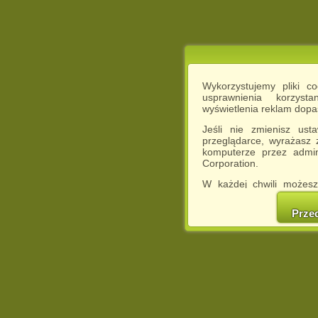
Wykorzystujemy pliki c
usprawnienia korzyst
wyświetlenia reklam dop
Jeśli nie zmienisz ust
przeglądarce, wyrażasz
komputerze przez admin
Corporation.
W każdej chwili możesz
cookies w swojej przeglą
w naszej Pol
Prze
http://chomikuj.pl/Polity
Jednocześnie informuje
może spowodować ogr
Chomikuj.pl.
W przypadku braku twojej
prosimy o opuszczenie se
Wykorzystanie plików c