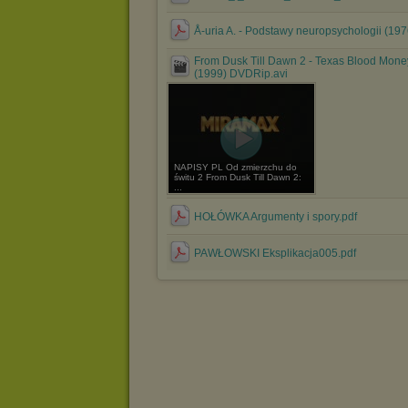
Å-uria A. - Podstawy neuropsychologii (197
From Dusk Till Dawn 2 - Texas Blood Mone
(1999) DVDRip.avi
NAPISY PL Od zmierzchu do
świtu 2 From Dusk Till Dawn 2:
...
HOŁÓWKA Argumenty i spory.pdf
PAWŁOWSKI Eksplikacja005.pdf