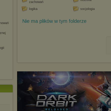
zachowań
logika
socjologia
Nie ma plików w tym folderze
ho
wań
znej
ogi
i