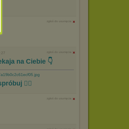
zgłoś do usunięcia
zgłoś do usunięcia
:27
kaja na Ciebie 👇
spróbuj ☝🏼
zgłoś do usunięcia