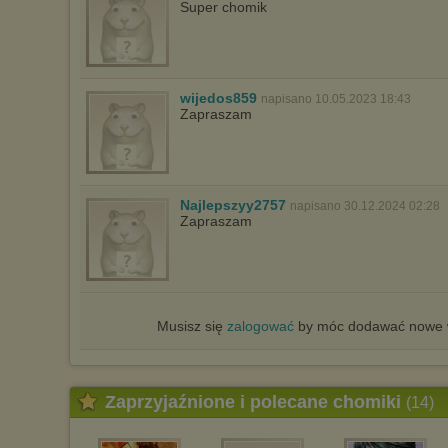
Super chomik
wijedos859
napisano 10.05.2023 18:43
Zapraszam
Najlepszyy2757
napisano 30.12.2024 02:28
Zapraszam
Musisz się
zalogować
by móc dodawać nowe w
Zaprzyjaźnione i polecane chomiki
(14)