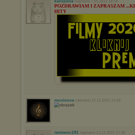
karopana
napisano 7.05.2022 18:54
POZDRAWIAM I ZAPRASZAM ...K
HITY
musicova
napisano 12.12.2022 13:30
ramiwoc191
napisano 13.12.2022 17:38