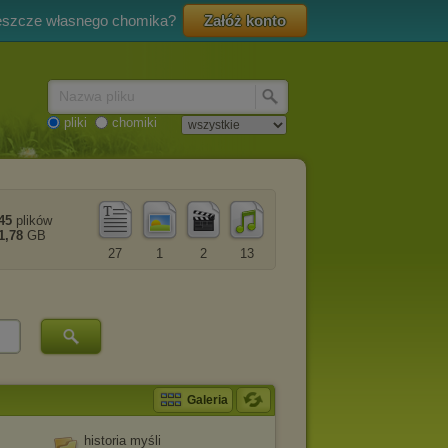
eszcze własnego chomika?
Załóż konto
Nazwa pliku
pliki
chomiki
45
plików
1,78
GB
27
1
2
13
Galeria
historia myśli