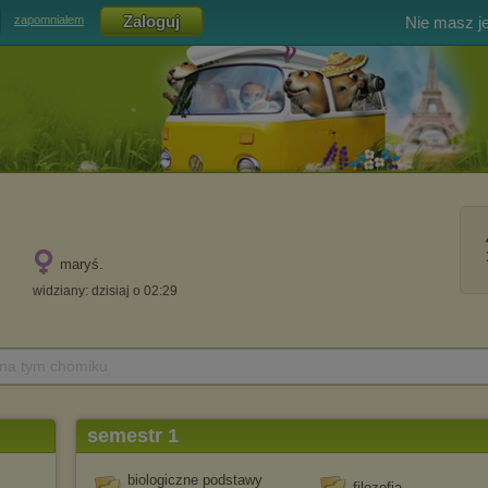
Nie masz j
zapomniałem
maryś.
widziany: dzisiaj o 02:29
 na tym chomiku
semestr 1
biologiczne podstawy
filozofia