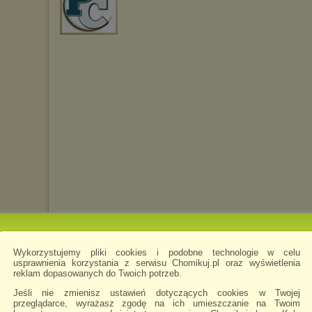
Wykorzystujemy pliki cookies i podobne technologie w celu
usprawnienia korzystania z serwisu Chomikuj.pl oraz wyświetlenia
reklam dopasowanych do Twoich potrzeb.
HoldFastUp
napisano 25.01.2019 13:10
Jeśli nie zmienisz ustawień dotyczących cookies w Twojej
przeglądarce, wyrażasz zgodę na ich umieszczanie na Twoim