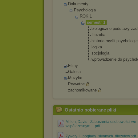
Dokumenty
Psychologia
ROK 1
semestr 1
biolo
giczn
e podst
awy zac
filoz
ofia
histo
ria myśli psych
ologi
c
logik
a
socjo
logia
wprow
adzen
ie do psych
ol
Filmy
Galeria
Muzyka
Prywatne
zachomikowane
Ostatnio pobierane pliki
Millon, Davis - Zaburzenia osobowości we
współczesnym ....pdf
Zywoty_i_poglady_slynnych_filozofow.pdf