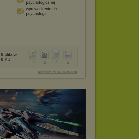
psychologicznej
wprowadzenie do
psychologii
0
plików
0
KB
0
0
0
0
bezpośredni link do folderu