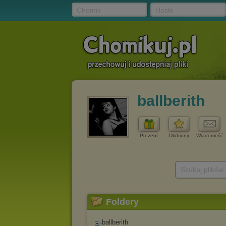
Chomik
Hasło
ballberith
Prezent
Ulubiony
Wiadomość
Szukaj plików
Foldery
ballberith